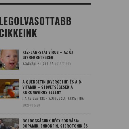
LEGOLVASOTTABB
CIKKEINK
KÉZ-LÁB-SZÁJ VÍRUS – AZ ÚJ
GYEREKBETEGSÉG
SZALMÁSI KRISZTINA
2014/11/05
A QUERCETIN (KVERCETIN) ÉS A D-
VITAMIN – SZÖVETSÉGESEK A
KORONAVÍRUS ELLEN?
HAJAS BEATRIX - SZOBOSZLAI KRISZTINA
2020/03/20
BOLDOGSÁGUNK NÉGY FORRÁSA:
DOPAMIN, ENDORFIN, SZEROTONIN ÉS