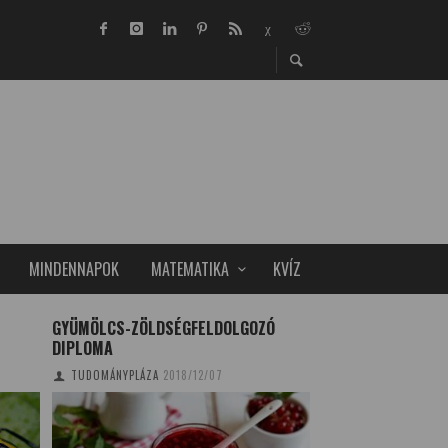
MINDENNAPOK
MATEMATIKA
KVÍZ
GYÜMÖLCS-ZÖLDSÉGFELDOLGOZÓ
A HOLD SZÉNIONOK
DIPLOMA
TELJES FELSZÍNÉN
TUDOMÁNYPLÁZA
2018/12/07
TUDOMÁNYPLÁZA/MT