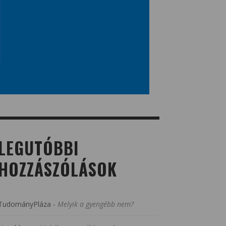
LEGUTÓBBI
HOZZÁSZÓLÁSOK
TudományPláza
-
Melyik a gyengébb nem?