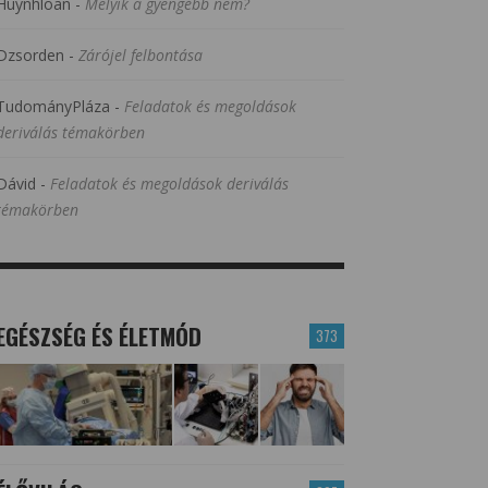
Huynhloan
-
Melyik a gyengébb nem?
Dzsorden
-
Zárójel felbontása
TudományPláza
-
Feladatok és megoldások
deriválás témakörben
Dávid
-
Feladatok és megoldások deriválás
témakörben
EGÉSZSÉG ÉS ÉLETMÓD
373