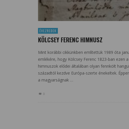
ÉVEZREDEK
KÖLCSEY FERENC HIMNUSZ
Mint korábbi cikkünkben említettük 1989 óta jan
emlékére, hogy Kölcsey Ferenc 1823-ban ezen a
himnuszok elődei általában olyan fennkölt hangul
századtól kezdve Európa-szerte énekeltek. Éppen
a magyarságnak …
0