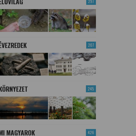
ÉLŐVILÁG
297
ÉVEZREDEK
207
KÖRNYEZET
245
MI MAGYAROK
426