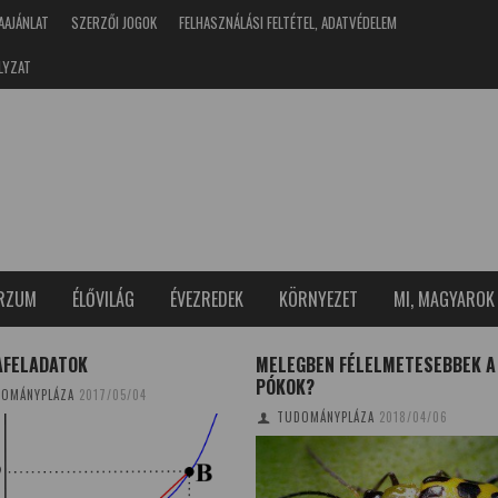
AAJÁNLAT
SZERZŐI JOGOK
FELHASZNÁLÁSI FELTÉTEL, ADATVÉDELEM
LYZAT
ERZUM
ÉLŐVILÁG
ÉVEZREDEK
KÖRNYEZET
MI, MAGYAROK
AFELADATOK
MELEGBEN FÉLELMETESEBBEK A
PÓKOK?
OMÁNYPLÁZA
2017/05/04
TUDOMÁNYPLÁZA
2018/04/06