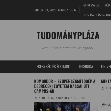
IMPRESSZUM
MÉDI
CSÜTÖRTÖK, 2026. AUGUSZTUS 6.
HOZZÁSZÓLÁSI SZABÁ
TUDOMÁNYPLÁZA
Napi hírek a tudomány világából.
EGÉSZSÉG ÉS ÉLETMÓD
TECHNIKA
UNIV
K – FELISMERED
KOMONDOR – SZUPERSZÁMÍTÓGÉP A
MINT
OD A NEVÉT? I.
DEBRECENI EGYETEM KASSAI ÚTI
TUD
CAMPUS-ÁN
6/05/26
SZOBOSZLAI KRISZTINA
2023/01/18