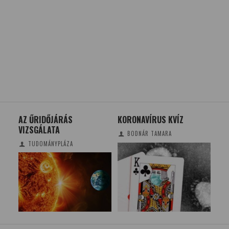
AZ ŰRIDŐJÁRÁS
KORONAVÍRUS KVÍZ
KÖ
RI
VIZSGÁLATA
FÉ
BODNÁR TAMARA
BU
TUDOMÁNYPLÁZA