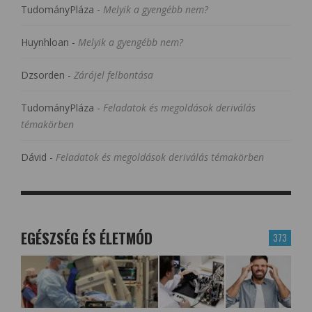
TudományPláza
-
Melyik a gyengébb nem?
Huynhloan
-
Melyik a gyengébb nem?
Dzsorden
-
Zárójel felbontása
TudományPláza
-
Feladatok és megoldások deriválás
témakörben
Dávid
-
Feladatok és megoldások deriválás témakörben
EGÉSZSÉG ÉS ÉLETMÓD
373