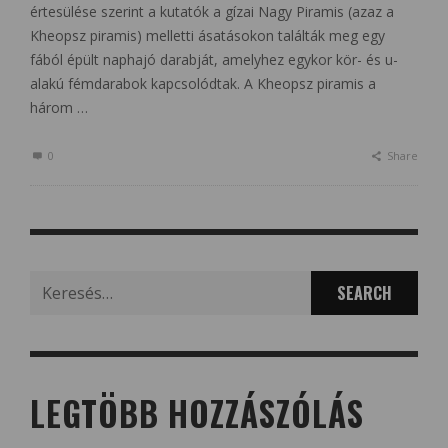
értesülése szerint a kutatók a gízai Nagy Piramis (azaz a
Kheopsz piramis) melletti ásatásokon találták meg egy
fából épült naphajó darabját, amelyhez egykor kör- és u-
alakú fémdarabok kapcsolódtak. A Kheopsz piramis a
három …
0
Share
Search
for:
LEGTÖBB HOZZÁSZÓLÁS