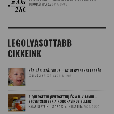
TUDOMÁNYPLÁZA
2017/05/05
LEGOLVASOTTABB
CIKKEINK
KÉZ-LÁB-SZÁJ VÍRUS – AZ ÚJ GYEREKBETEGSÉG
SZALMÁSI KRISZTINA
2014/11/05
A QUERCETIN (KVERCETIN) ÉS A D-VITAMIN –
SZÖVETSÉGESEK A KORONAVÍRUS ELLEN?
HAJAS BEATRIX - SZOBOSZLAI KRISZTINA
2020/03/20