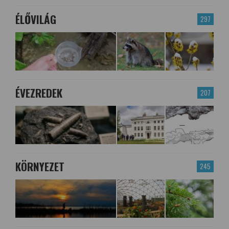
ÉLŐVILÁG
297
ÉVEZREDEK
207
KÖRNYEZET
245