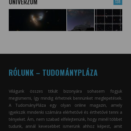
UNIVERZUM
138
RÓLUNK – TUDOMÁNYPLÁZA
Világunk összes titkát bizonyára sohasem fogjuk
megismerni, így mindig érhetnek bennünket meglepetések.
A
TudományPláza
egy olyan online magazin, amely
igyekszik mindenki számára elérhetővé és érthetővé tenni a
tényeket. Ám, nem szabad elfelejtenünk, hogy minél többet
tudunk, annál kevesebbet ismerünk ahhoz képest, amit