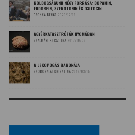
BOLDOGSÁGUNK NÉGY FORRÁSA: DOPAMIN,
ENDORFIN, SZEROTONIN ÉS OXITOCIN
CSONKA BENCE
2020/12/12
AGYÉRKATASZTRÓFÁK NYOMÁBAN
SZALMÁSI KRISZTINA
2017/10/08
A LEKOPOGÁS BABONÁJA
SZOBOSZLAI KRISZTINA
2018/03/15