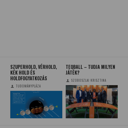
AI
SZUPERHOLD, VÉRHOLD,
TEQBALL – TUDJA MILYEN
GY
R
KÉK HOLD ÉS
JÁTÉK?
A 
HOLDFOGYATKOZÁS
SZOBOSZLAI KRISZTINA
TUDOMÁNYPLÁZA