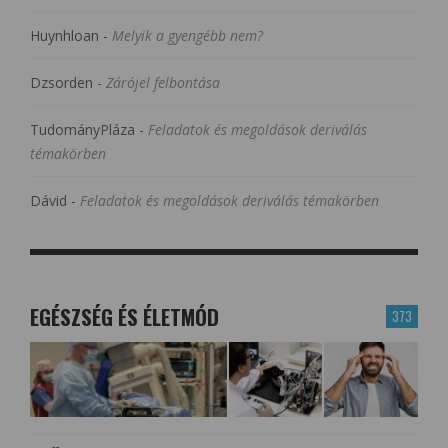
Huynhloan
-
Melyik a gyengébb nem?
Dzsorden
-
Zárójel felbontása
TudományPláza
-
Feladatok és megoldások deriválás
témakörben
Dávid
-
Feladatok és megoldások deriválás témakörben
EGÉSZSÉG ÉS ÉLETMÓD
373