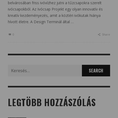
belvárosában friss ivóvízhez jutni a tűzcsapokra szerelt
ivócsapokból. Az Ivócsap Projekt egy olyan innovatív és
kreatív kezdeményezés, amit a köztéri ivókutak hiánya
hívott életre. A Design Terminál által …
0
Share
Search
for:
LEGTÖBB HOZZÁSZÓLÁS