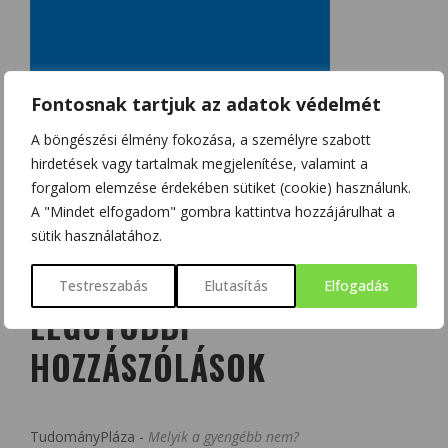
Fontosnak tartjuk az adatok védelmét
A böngészési élmény fokozása, a személyre szabott
hirdetések vagy tartalmak megjelenítése, valamint a
forgalom elemzése érdekében sütiket (cookie) használunk.
A "Mindet elfogadom" gombra kattintva hozzájárulhat a
sütik használatához.
Testreszabás
Elutasítás
Elfogadás
LEGUTÓBBI
HOZZÁSZÓLÁSOK
TudományPláza
-
Melyik a gyengébb nem?