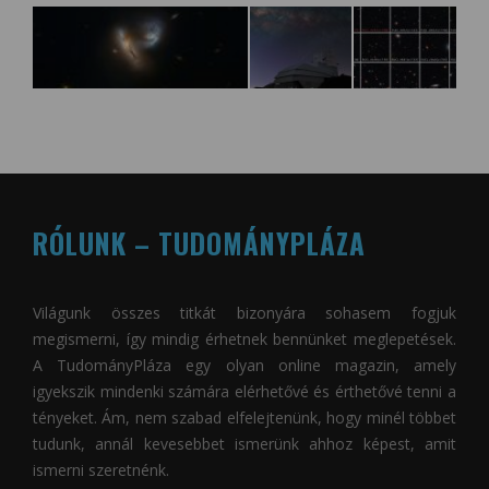
RÓLUNK – TUDOMÁNYPLÁZA
Világunk összes titkát bizonyára sohasem fogjuk
megismerni, így mindig érhetnek bennünket meglepetések.
A
TudományPláza
egy olyan online magazin, amely
igyekszik mindenki számára elérhetővé és érthetővé tenni a
tényeket. Ám, nem szabad elfelejtenünk, hogy minél többet
tudunk, annál kevesebbet ismerünk ahhoz képest, amit
ismerni szeretnénk.