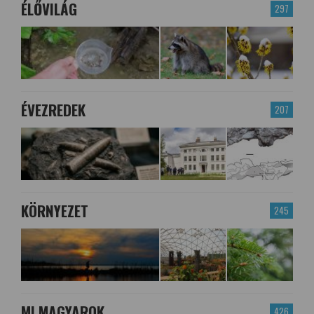
ÉLŐVILÁG
297
ÉVEZREDEK
207
KÖRNYEZET
245
MI MAGYAROK
426