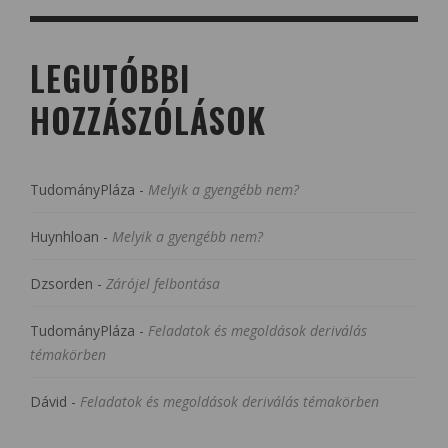
LEGUTÓBBI
HOZZÁSZÓLÁSOK
TudományPláza
-
Melyik a gyengébb nem?
Huynhloan
-
Melyik a gyengébb nem?
Dzsorden
-
Zárójel felbontása
TudományPláza
-
Feladatok és megoldások deriválás
témakörben
Dávid
-
Feladatok és megoldások deriválás témakörben