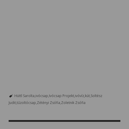
Hüttl Sarolta
ivócsap
Ivócsap Projekt
ivóvíz
kút
Soltész
Judit
tűzoltócsap
Zétényi Zsófia
Zoletnik Zsófia