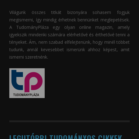
Világunk összes titkát bizonyára sohasem fogjuk
megismerni, így mindig érhetnek bennünket meglepetések.
A
TudományPláza
egy olyan online magazin, amely
igyekszik mindenki számára elérhetővé és érthetővé tenni a
tényeket. Ám, nem szabad elfelejtenünk, hogy minél többet
tudunk, annál kevesebbet ismerünk ahhoz képest, amit
ismerni szeretnénk.
LEGUTÓBBI TUDOMÁNYOS CIKKEK