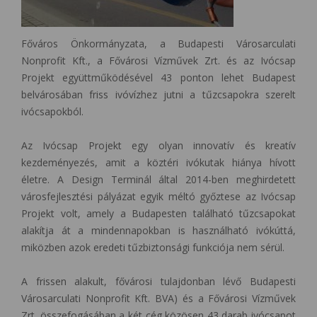
Főváros Önkormányzata, a Budapesti Városarculati
Nonprofit Kft., a Fővárosi Vízművek Zrt. és az Ivócsap
Projekt együttműködésével 43 ponton lehet Budapest
belvárosában friss ivóvízhez jutni a tűzcsapokra szerelt
ivócsapokból.
Az Ivócsap Projekt egy olyan innovatív és kreatív
kezdeményezés, amit a köztéri ivókutak hiánya hívott
életre. A Design Terminál által 2014-ben meghirdetett
városfejlesztési pályázat egyik méltó győztese az Ivócsap
Projekt volt, amely a Budapesten található tűzcsapokat
alakítja át a mindennapokban is használható ivókúttá,
miközben azok eredeti tűzbiztonsági funkciója nem sérül.
A frissen alakult, fővárosi tulajdonban lévő Budapesti
Városarculati Nonprofit Kft. BVA) és a Fővárosi Vízművek
Zrt. összefogásában a két cég közösen 43 darab ivócsapot