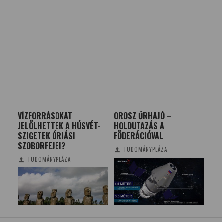
VÍZFORRÁSOKAT
OROSZ ŰRHAJÓ –
A N
JELÖLHETTEK A HÚSVÉT-
HOLDUTAZÁS A
ME
SZIGETEK ÓRIÁSI
FÖDERÁCIÓVAL
HAT
SZOBORFEJEI?
EL
TUDOMÁNYPLÁZA
TUDOMÁNYPLÁZA