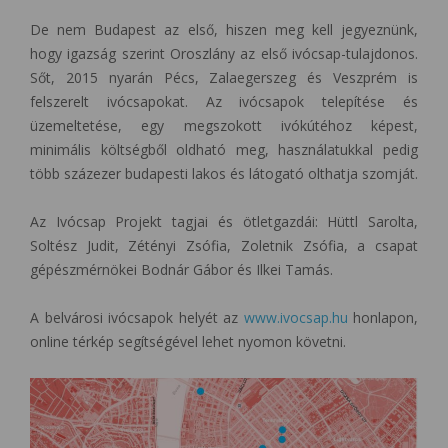
De nem Budapest az első, hiszen meg kell jegyeznünk,
hogy igazság szerint Oroszlány az első ivócsap-tulajdonos.
Sőt, 2015 nyarán Pécs, Zalaegerszeg és Veszprém is
felszerelt ivócsapokat. Az ivócsapok telepítése és
üzemeltetése, egy megszokott ivókútéhoz képest,
minimális költségből oldható meg, használatukkal pedig
több százezer budapesti lakos és látogató olthatja szomját.
Az Ivócsap Projekt tagjai és ötletgazdái: Hüttl Sarolta,
Soltész Judit, Zétényi Zsófia, Zoletnik Zsófia, a csapat
gépészmérnökei Bodnár Gábor és
Ilkei Tamás.
A belvárosi ivócsapok helyét az
www.ivocsap.hu
honlapon,
online térkép segítségével lehet nyomon követni.