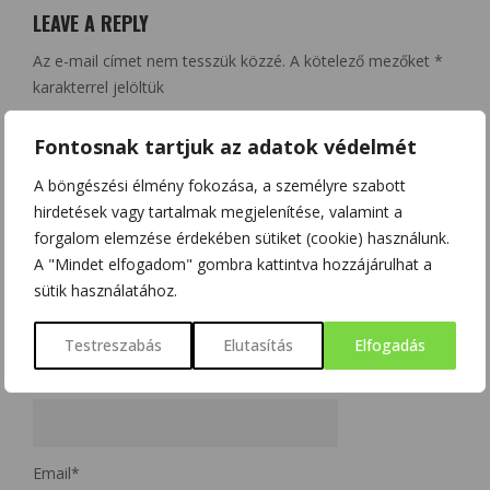
LEAVE A REPLY
Az e-mail címet nem tesszük közzé.
A kötelező mezőket
*
karakterrel jelöltük
Fontosnak tartjuk az adatok védelmét
A böngészési élmény fokozása, a személyre szabott
hirdetések vagy tartalmak megjelenítése, valamint a
forgalom elemzése érdekében sütiket (cookie) használunk.
A "Mindet elfogadom" gombra kattintva hozzájárulhat a
sütik használatához.
Testreszabás
Elutasítás
Elfogadás
Name
*
Email
*