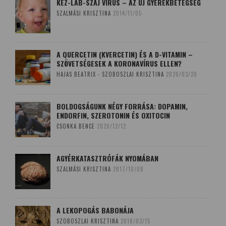
KÉZ-LÁB-SZÁJ VÍRUS – AZ ÚJ GYEREKBETEGSÉG
SZALMÁSI KRISZTINA
2014/11/05
A QUERCETIN (KVERCETIN) ÉS A D-VITAMIN –
SZÖVETSÉGESEK A KORONAVÍRUS ELLEN?
HAJAS BEATRIX - SZOBOSZLAI KRISZTINA
2020/03/20
BOLDOGSÁGUNK NÉGY FORRÁSA: DOPAMIN,
ENDORFIN, SZEROTONIN ÉS OXITOCIN
CSONKA BENCE
2020/12/12
AGYÉRKATASZTRÓFÁK NYOMÁBAN
SZALMÁSI KRISZTINA
2017/10/08
A LEKOPOGÁS BABONÁJA
SZOBOSZLAI KRISZTINA
2018/03/15