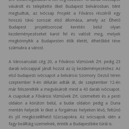
vásárolt és telepítette őket Budapest belvárosban. Mint
megtudtuk, az Ivócsap Projekt a Főváros részéről egy
hosszú távú sorozat első állomása, amely az Élhető
Budapest projektsorozat keretén belül olyan
kezdeményezéseket karol fel és valósít meg, melyek
megkönnyítik a Budapesten élők életét, élhetőbbé téve
számukra a várost.
A Városarculati cég 20, a Fővárosi Vízművek Zrt. pedig 23
darab ivócsappal járult hozzá az új kezdeményezéshez. Az
első budapesti ivócsapot a belvárosi Szomory Dezső téren
szeptember 9-én délután adták át, de szeptember 12-én
már felszerelték a megvásárolt mind a 43 darab ivócsapot.
A csapokat a Fővárosi Vízművek Zrt. üzemelteti és a pesti
oldalon a körúton belül, a budai oldalon pedig a Duna
mentén helyezik ki őket a forgalmas helyeken lévő, feltűnő
és jól megközelíthető tűzcsapokra. Az ivócsapok idén a
fagy beálltáig üzemelnek, érintik a Budapestbike túrái is.