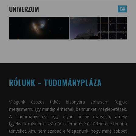
UNIVERZUM
138
RÓLUNK – TUDOMÁNYPLÁZA
Világunk összes titkát bizonyára sohasem fogjuk
megismerni, így mindig érhetnek bennünket meglepetések.
A
TudományPláza
egy olyan online magazin, amely
igyekszik mindenki számára elérhetővé és érthetővé tenni a
tényeket. Ám, nem szabad elfelejtenünk, hogy minél többet