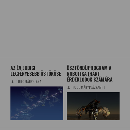
BI
AZ ÉV EDDIGI
ÖSZTÖNDÍJPROGRAM A
AZ
LEGFÉNYESEBB ÜSTÖKÖSE
ROBOTIKA IRÁNT
VIZ
ÉRDEKLŐDŐK SZÁMÁRA
KU
TUDOMÁNYPLÁZA
TUDOMÁNYPLÁZA/MTI