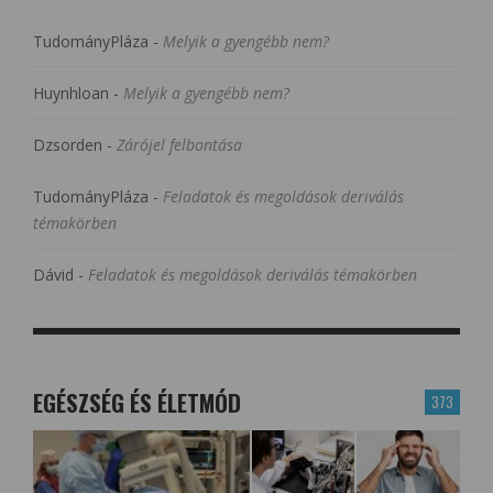
TudományPláza
-
Melyik a gyengébb nem?
Huynhloan
-
Melyik a gyengébb nem?
Dzsorden
-
Zárójel felbontása
TudományPláza
-
Feladatok és megoldások deriválás
témakörben
Dávid
-
Feladatok és megoldások deriválás témakörben
EGÉSZSÉG ÉS ÉLETMÓD
373