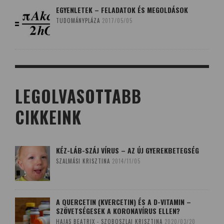
EGYENLETEK – FELADATOK ÉS MEGOLDÁSOK
TUDOMÁNYPLÁZA
2017/05/05
LEGOLVASOTTABB
CIKKEINK
KÉZ-LÁB-SZÁJ VÍRUS – AZ ÚJ GYEREKBETEGSÉG
SZALMÁSI KRISZTINA
2014/11/05
A QUERCETIN (KVERCETIN) ÉS A D-VITAMIN –
SZÖVETSÉGESEK A KORONAVÍRUS ELLEN?
HAJAS BEATRIX - SZOBOSZLAI KRISZTINA
2020/03/20