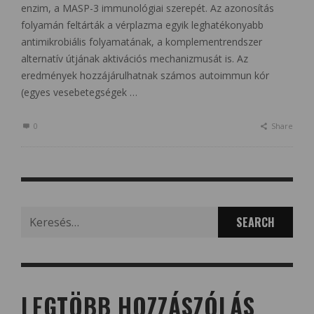
enzim, a MASP-3 immunológiai szerepét. Az azonosítás
folyamán feltárták a vérplazma egyik leghatékonyabb
antimikrobiális folyamatának, a komplementrendszer
alternatív útjának aktivációs mechanizmusát is. Az
eredmények hozzájárulhatnak számos autoimmun kór
(egyes vesebetegségek …
0
Share
Search
for:
LEGTÖBB HOZZÁSZÓLÁS