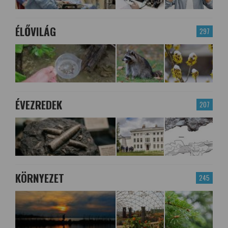
ÉLŐVILÁG
297
ÉVEZREDEK
207
KÖRNYEZET
245