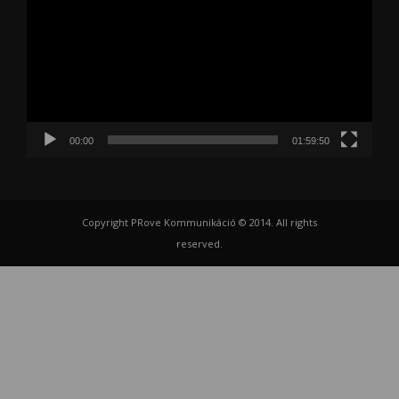
00:00
01:59:50
Copyright PRove Kommunikáció © 2014. All rights
reserved.