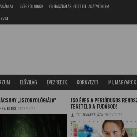
AAJÁNLAT
SZERZŐI JOGOK
FELHASZNÁLÁSI FELTÉTEL, ADATVÉDELEM
LYZAT
ERZUM
ÉLŐVILÁG
ÉVEZREDEK
KÖRNYEZET
MI, MAGYAROK
ÁCSONY ,,ISZONYOLÓGIÁJA”
150 ÉVES A PERIÓDUSOS RENDS
TESZTELD A TUDÁSOD!
NKA BENCE
2018/12/16
TUDOMÁNYPLÁZA
2019/02/12