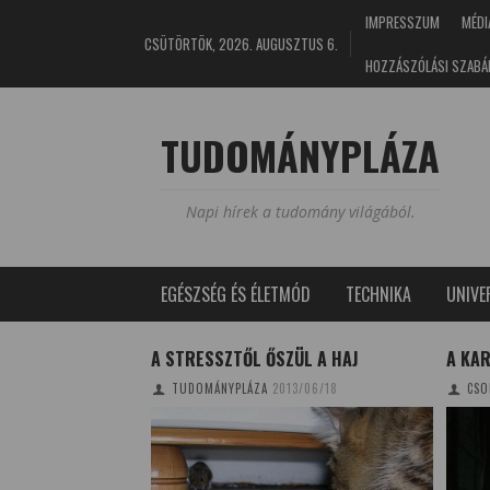
IMPRESSZUM
MÉDI
CSÜTÖRTÖK, 2026. AUGUSZTUS 6.
HOZZÁSZÓLÁSI SZABÁ
TUDOMÁNYPLÁZA
Napi hírek a tudomány világából.
EGÉSZSÉG ÉS ÉLETMÓD
TECHNIKA
UNIV
A GYÓGYÍTÓ
A STRESSZTŐL ŐSZÜL A HAJ
A KAR
4/09/05
TUDOMÁNYPLÁZA
2013/06/18
CSO