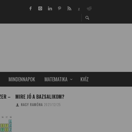
MINDENNAPOK
MATEMATIKA
KVÍZ
ZER –
MIRE JÓ A BAZSALIKOM?
TEAMLAB PLANETS
MÚZEUM
NAGY RAMÓNA
2021/12/25
TUDOMÁNYPLÁZA
20