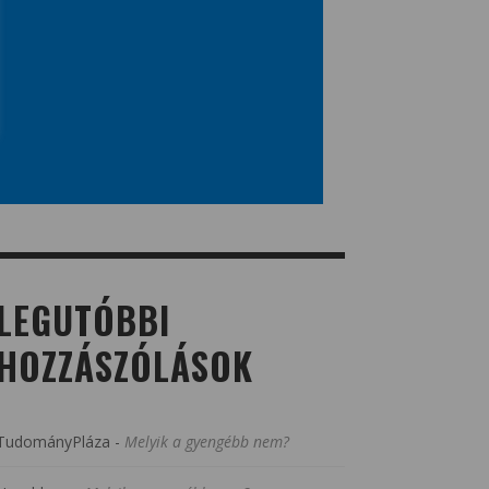
LEGUTÓBBI
HOZZÁSZÓLÁSOK
TudományPláza
-
Melyik a gyengébb nem?