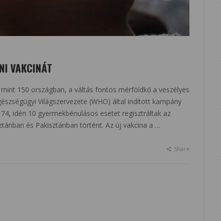
NI VAKCINÁT
b mint 150 országban, a váltás fontos mérföldkő a veszélyes
észségügyi Világszervezete (WHO) által indított kampány
4, idén 10 gyermekbénulásos esetet regisztráltak az
tánban és Pakisztánban történt. Az új vakcina a …
Share