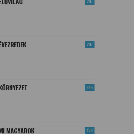
ÉLŐVILÁG
297
ÉVEZREDEK
207
KÖRNYEZET
245
MI MAGYAROK
426