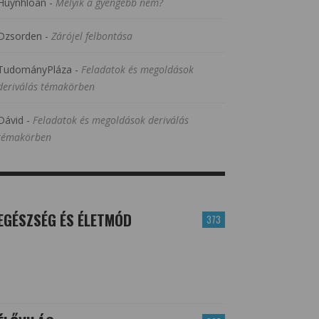
Huynhloan
-
Melyik a gyengébb nem?
Dzsorden
-
Zárójel felbontása
TudományPláza
-
Feladatok és megoldások
deriválás témakörben
Dávid
-
Feladatok és megoldások deriválás
témakörben
EGÉSZSÉG ÉS ÉLETMÓD
373