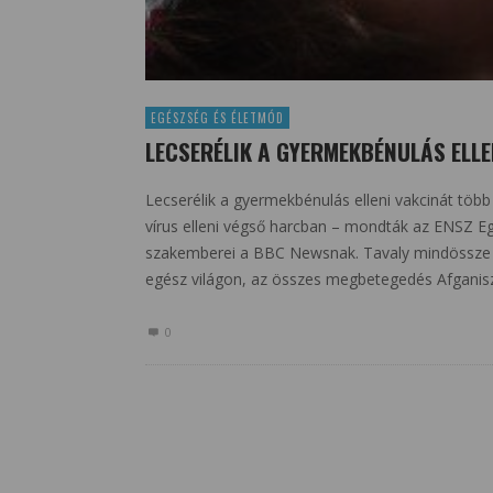
EGÉSZSÉG ÉS ÉLETMÓD
LECSERÉLIK A GYERMEKBÉNULÁS ELLE
Lecserélik a gyermekbénulás elleni vakcinát töb
vírus elleni végső harcban – mondták az ENSZ Eg
szakemberei a BBC Newsnak. Tavaly mindössze 7
egész világon, az összes megbetegedés Afganisz
0