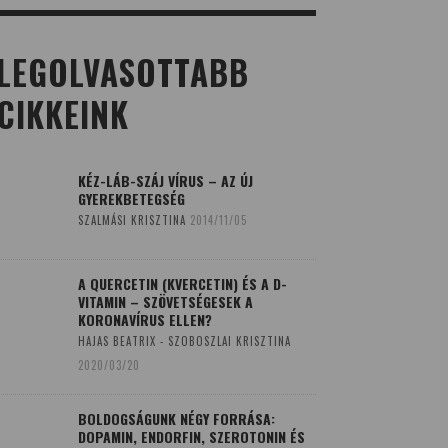
LEGOLVASOTTABB
CIKKEINK
KÉZ-LÁB-SZÁJ VÍRUS – AZ ÚJ
GYEREKBETEGSÉG
SZALMÁSI KRISZTINA
2014/11/05
A QUERCETIN (KVERCETIN) ÉS A D-
VITAMIN – SZÖVETSÉGESEK A
KORONAVÍRUS ELLEN?
HAJAS BEATRIX - SZOBOSZLAI KRISZTINA
2020/03/20
BOLDOGSÁGUNK NÉGY FORRÁSA:
DOPAMIN, ENDORFIN, SZEROTONIN ÉS