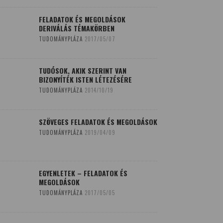
FELADATOK ÉS MEGOLDÁSOK
DERIVÁLÁS TÉMAKÖRBEN
TUDOMÁNYPLÁZA
2017/05/07
TUDÓSOK, AKIK SZERINT VAN
BIZONYÍTÉK ISTEN LÉTEZÉSÉRE
TUDOMÁNYPLÁZA
2014/10/19
SZÖVEGES FELADATOK ÉS MEGOLDÁSOK
TUDOMÁNYPLÁZA
2019/04/09
EGYENLETEK – FELADATOK ÉS
MEGOLDÁSOK
TUDOMÁNYPLÁZA
2017/05/05