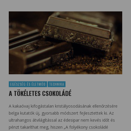
EGÉSZSÉG ÉS ÉLETMÓD
TECHNIKA
A TÖKÉLETES CSOKOLÁDÉ
A kakaóvaj kifogástalan kristályosodásának ellenőrzésére
belga kutatók új, gyorsabb módszert fejlesztettek ki. Az
ultrahangos átvilágítással az édesipar nem kevés időt és
pénzt takaríthat meg, hiszen „A folyékony csokoládé