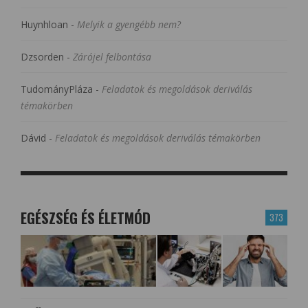
Huynhloan
-
Melyik a gyengébb nem?
Dzsorden
-
Zárójel felbontása
TudományPláza
-
Feladatok és megoldások deriválás
témakörben
Dávid
-
Feladatok és megoldások deriválás témakörben
EGÉSZSÉG ÉS ÉLETMÓD
373