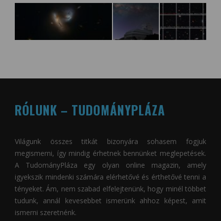
RÓLUNK – TUDOMÁNYPLÁZA
Világunk összes titkát bizonyára sohasem fogjuk
megismerni, így mindig érhetnek bennünket meglepetések.
A
TudományPláza
egy olyan online magazin, amely
igyekszik mindenki számára elérhetővé és érthetővé tenni a
tényeket. Ám, nem szabad elfelejtenünk, hogy minél többet
tudunk, annál kevesebbet ismerünk ahhoz képest, amit
ismerni szeretnénk.