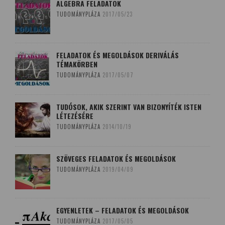
ALGEBRA FELADATOK
TUDOMÁNYPLÁZA
2017/05/23
FELADATOK ÉS MEGOLDÁSOK DERIVÁLÁS
TÉMAKÖRBEN
TUDOMÁNYPLÁZA
2017/05/07
TUDÓSOK, AKIK SZERINT VAN BIZONYÍTÉK ISTEN
LÉTEZÉSÉRE
TUDOMÁNYPLÁZA
2014/10/19
SZÖVEGES FELADATOK ÉS MEGOLDÁSOK
TUDOMÁNYPLÁZA
2019/04/09
EGYENLETEK – FELADATOK ÉS MEGOLDÁSOK
TUDOMÁNYPLÁZA
2017/05/05