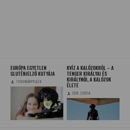
TE
EURÓPA EGYETLEN
KVÍZ A KALÓZOKRÓL – A
OK
I
GLUTÉNJELZŐ KUTYÁJA
TENGER KIRÁLYAI ÉS
DI
KIRÁLYNŐI, A KALÓZOK
VÍZ
TUDOMÁNYPLÁZA
ÉLETE
CSÍK ZSÓFIA