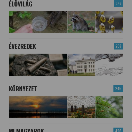
ÉLŐVILÁG
297
ÉVEZREDEK
207
KÖRNYEZET
245
MI MAGYAROK
426