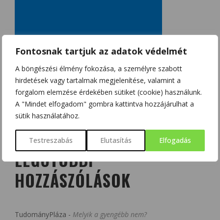
Fontosnak tartjuk az adatok védelmét
A böngészési élmény fokozása, a személyre szabott
hirdetések vagy tartalmak megjelenítése, valamint a
forgalom elemzése érdekében sütiket (cookie) használunk.
A "Mindet elfogadom" gombra kattintva hozzájárulhat a
sütik használatához.
Testreszabás
Elutasítás
Elfogadás
LEGUTÓBBI
HOZZÁSZÓLÁSOK
TudományPláza
-
Melyik a gyengébb nem?