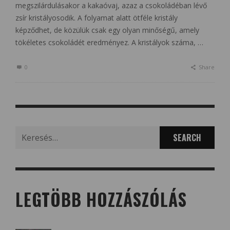
megszilárdulásakor a kakaóvaj, azaz a csokoládéban lévő
zsír kristályosodik. A folyamat alatt ötféle kristály
képződhet, de közülük csak egy olyan minőségű, amely
tökéletes csokoládét eredményez. A kristályok száma, …
0
Share
Search
for:
LEGTÖBB HOZZÁSZÓLÁS