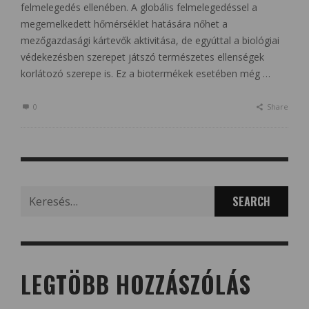
felmelegedés ellenében. A globális felmelegedéssel a
megemelkedett hőmérséklet hatására nőhet a
mezőgazdasági kártevők aktivitása, de egyúttal a biológiai
védekezésben szerepet játszó természetes ellenségek
korlátozó szerepe is. Ez a biotermékek esetében még …
0
Share
Search
for:
LEGTÖBB HOZZÁSZÓLÁS