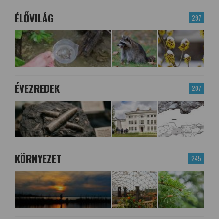
ÉLŐVILÁG
297
ÉVEZREDEK
207
KÖRNYEZET
245