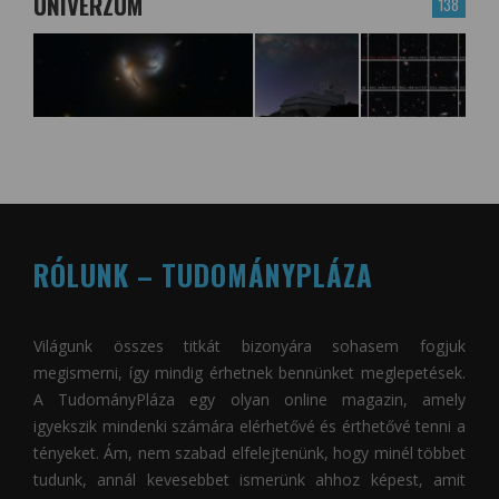
UNIVERZUM
138
RÓLUNK – TUDOMÁNYPLÁZA
Világunk összes titkát bizonyára sohasem fogjuk
megismerni, így mindig érhetnek bennünket meglepetések.
A
TudományPláza
egy olyan online magazin, amely
igyekszik mindenki számára elérhetővé és érthetővé tenni a
tényeket. Ám, nem szabad elfelejtenünk, hogy minél többet
tudunk, annál kevesebbet ismerünk ahhoz képest, amit