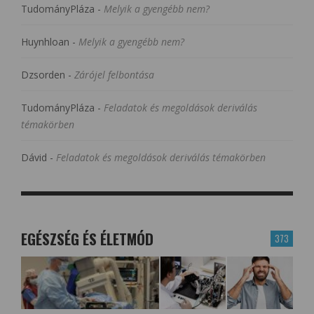
TudományPláza
-
Melyik a gyengébb nem?
Huynhloan
-
Melyik a gyengébb nem?
Dzsorden
-
Zárójel felbontása
TudományPláza
-
Feladatok és megoldások deriválás
témakörben
Dávid
-
Feladatok és megoldások deriválás témakörben
EGÉSZSÉG ÉS ÉLETMÓD
373