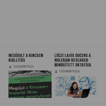
MEGÚJULT A KINCSEM
LÓCZI LAJOS DOCENS A
FU
KIÁLLÍTÁS
WOLFRAM RESEARCH
FO
MINŐSÍTETT OKTATÓJA
TE
TUDOMÁNYPLÁZA
KÖ
TUDOMÁNYPLÁZA