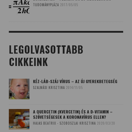
TUDOMÁNYPLÁZA
2017/05/05
LEGOLVASOTTABB
CIKKEINK
KÉZ-LÁB-SZÁJ VÍRUS – AZ ÚJ GYEREKBETEGSÉG
SZALMÁSI KRISZTINA
2014/11/05
A QUERCETIN (KVERCETIN) ÉS A D-VITAMIN –
SZÖVETSÉGESEK A KORONAVÍRUS ELLEN?
HAJAS BEATRIX - SZOBOSZLAI KRISZTINA
2020/03/20