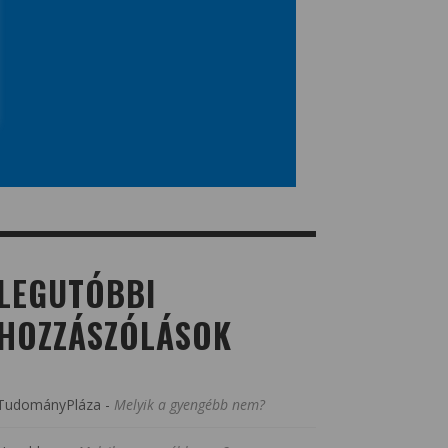
LEGUTÓBBI
HOZZÁSZÓLÁSOK
TudományPláza
-
Melyik a gyengébb nem?