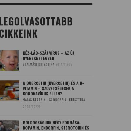
LEGOLVASOTTABB
CIKKEINK
KÉZ-LÁB-SZÁJ VÍRUS – AZ ÚJ
GYEREKBETEGSÉG
SZALMÁSI KRISZTINA
2014/11/05
A QUERCETIN (KVERCETIN) ÉS A D-
VITAMIN – SZÖVETSÉGESEK A
KORONAVÍRUS ELLEN?
HAJAS BEATRIX - SZOBOSZLAI KRISZTINA
2020/03/20
BOLDOGSÁGUNK NÉGY FORRÁSA:
DOPAMIN, ENDORFIN, SZEROTONIN ÉS