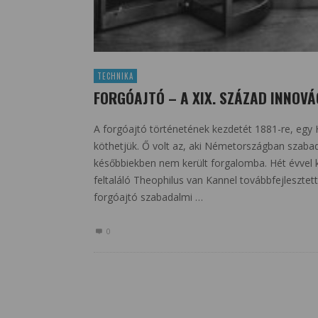
TECHNIKA
FORGÓAJTÓ – A XIX. SZÁZAD INNOVÁ
A forgóajtó történetének kezdetét 1881-re, egy
köthetjük. Ő volt az, aki Németországban szabada
későbbiekben nem került forgalomba. Hét évvel 
feltaláló Theophilus van Kannel továbbfejleszte
forgóajtó szabadalmi …
0