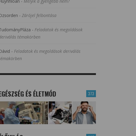
Huynhloan
-
Melyik a gyengébb nem?
Dzsorden
-
Zárójel felbontása
TudományPláza
-
Feladatok és megoldások
deriválás témakörben
Dávid
-
Feladatok és megoldások deriválás
témakörben
EGÉSZSÉG ÉS ÉLETMÓD
373