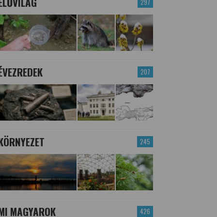
ÉLŐVILÁG
297
ÉVEZREDEK
207
KÖRNYEZET
245
MI MAGYAROK
426