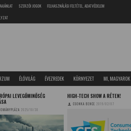
AAJÁNLAT
SZERZŐI JOGOK
FELHASZNÁLÁSI FELTÉTEL, ADATVÉDELEM
LYZAT
ERZUM
ÉLŐVILÁG
ÉVEZREDEK
KÖRNYEZET
MI, MAGYAROK
URÓPAI LEVEGŐMINŐSÉG
HIGH-TECH SHOW A RÉTEN!
ÁSA
CSONKA BENCE
2019/02/07
OMÁNYPLÁZA
2025/10/30