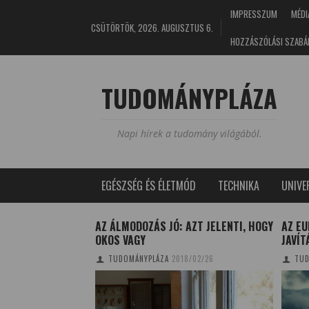
IMPRESSZUM
MÉDI
CSÜTÖRTÖK, 2026. AUGUSZTUS 6.
HOZZÁSZÓLÁSI SZABÁ
TUDOMÁNYPLÁZA
Napi hírek a tudomány világából.
EGÉSZSÉG ÉS ÉLETMÓD
TECHNIKA
UNIV
 BŐVÜL IDÉN A
AZ ÁLMODOZÁS JÓ: AZT JELENTI, HOGY
AZ E
VÁRI PÁL MÚZEUM
OKOS VAGY
JAVÍT
4/01/02
TUDOMÁNYPLÁZA
2018/02/26
TUD