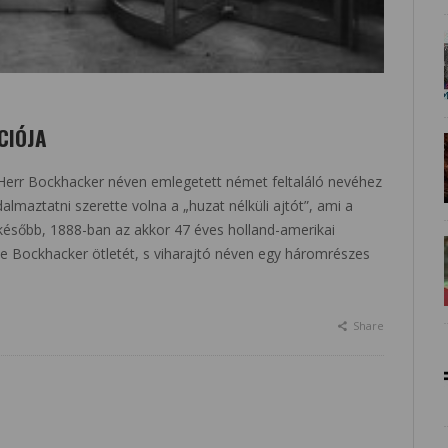
CIÓJA
 Herr Bockhacker néven emlegetett német feltaláló nevéhez
lmaztatni szerette volna a „huzat nélküli ajtót”, ami a
később, 1888-ban az akkor 47 éves holland-amerikai
tte Bockhacker ötletét, s viharajtó néven egy háromrészes
Share