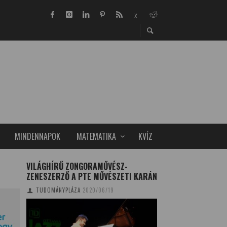
MINDENNAPOK
MATEMATIKA
KVÍZ
VILÁGHÍRŰ ZONGORAMŰVÉSZ-
A NASA ÉS AZ USA
ZENESZERZŐ A PTE MŰVÉSZETI KARÁN
VILÁGŰRBEN – A 
TUDOMÁNYPLÁZA
2020/06/19
CSONKA BENCE
2021