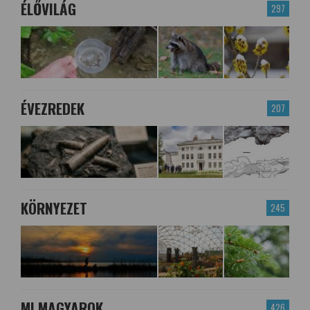
ÉLŐVILÁG
297
ÉVEZREDEK
207
KÖRNYEZET
245
MI MAGYAROK
426