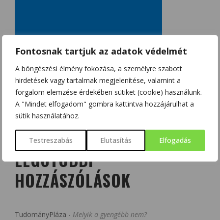
Fontosnak tartjuk az adatok védelmét
A böngészési élmény fokozása, a személyre szabott
hirdetések vagy tartalmak megjelenítése, valamint a
forgalom elemzése érdekében sütiket (cookie) használunk.
A "Mindet elfogadom" gombra kattintva hozzájárulhat a
sütik használatához.
Testreszabás
Elutasítás
Elfogadás
LEGUTÓBBI
HOZZÁSZÓLÁSOK
TudományPláza
-
Melyik a gyengébb nem?