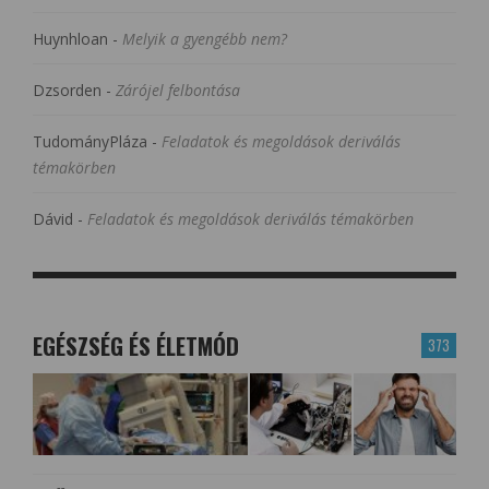
Huynhloan
-
Melyik a gyengébb nem?
Dzsorden
-
Zárójel felbontása
TudományPláza
-
Feladatok és megoldások deriválás
témakörben
Dávid
-
Feladatok és megoldások deriválás témakörben
EGÉSZSÉG ÉS ÉLETMÓD
373