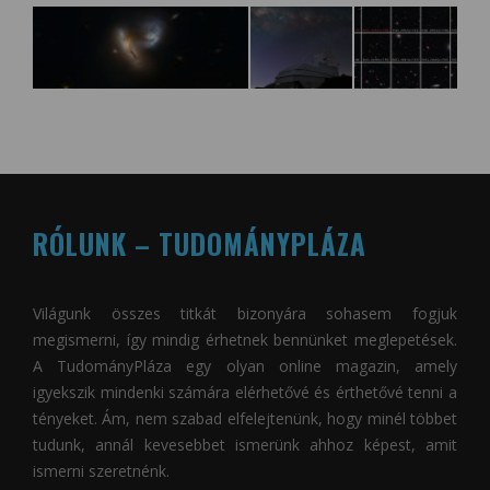
RÓLUNK – TUDOMÁNYPLÁZA
Világunk összes titkát bizonyára sohasem fogjuk
megismerni, így mindig érhetnek bennünket meglepetések.
A
TudományPláza
egy olyan online magazin, amely
igyekszik mindenki számára elérhetővé és érthetővé tenni a
tényeket. Ám, nem szabad elfelejtenünk, hogy minél többet
tudunk, annál kevesebbet ismerünk ahhoz képest, amit
ismerni szeretnénk.