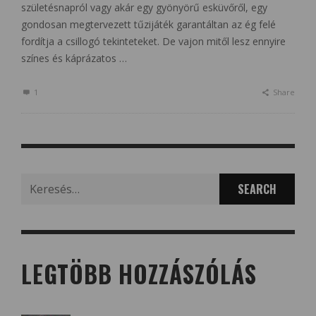
születésnapról vagy akár egy gyönyörű esküvőről, egy
gondosan megtervezett tűzijáték garantáltan az ég felé
fordítja a csillogó tekinteteket. De vajon mitől lesz ennyire
színes és káprázatos …
1
Share
Search
for:
LEGTÖBB HOZZÁSZÓLÁS