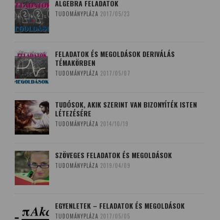
ALGEBRA FELADATOK
TUDOMÁNYPLÁZA
2017/05/23
FELADATOK ÉS MEGOLDÁSOK DERIVÁLÁS
TÉMAKÖRBEN
TUDOMÁNYPLÁZA
2017/05/07
TUDÓSOK, AKIK SZERINT VAN BIZONYÍTÉK ISTEN
LÉTEZÉSÉRE
TUDOMÁNYPLÁZA
2014/10/19
SZÖVEGES FELADATOK ÉS MEGOLDÁSOK
TUDOMÁNYPLÁZA
2019/04/09
EGYENLETEK – FELADATOK ÉS MEGOLDÁSOK
TUDOMÁNYPLÁZA
2017/05/05