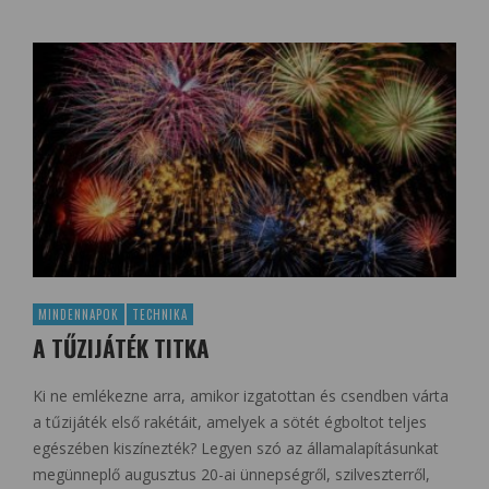
MINDENNAPOK
TECHNIKA
A TŰZIJÁTÉK TITKA
Ki ne emlékezne arra, amikor izgatottan és csendben várta
a tűzijáték első rakétáit, amelyek a sötét égboltot teljes
egészében kiszínezték? Legyen szó az államalapításunkat
megünneplő augusztus 20-ai ünnepségről, szilveszterről,