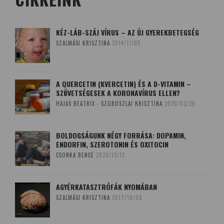
KÉZ-LÁB-SZÁJ VÍRUS – AZ ÚJ GYEREKBETEGSÉG
SZALMÁSI KRISZTINA
2014/11/05
A QUERCETIN (KVERCETIN) ÉS A D-VITAMIN –
SZÖVETSÉGESEK A KORONAVÍRUS ELLEN?
HAJAS BEATRIX - SZOBOSZLAI KRISZTINA
2020/03/20
BOLDOGSÁGUNK NÉGY FORRÁSA: DOPAMIN,
ENDORFIN, SZEROTONIN ÉS OXITOCIN
CSONKA BENCE
2020/12/12
AGYÉRKATASZTRÓFÁK NYOMÁBAN
SZALMÁSI KRISZTINA
2017/10/08