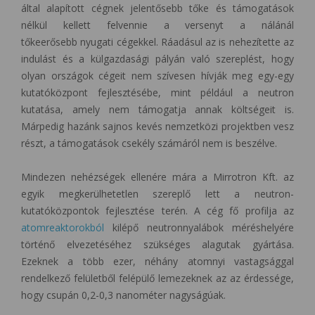
által alapított cégnek jelentősebb tőke és támogatások
nélkül kellett felvennie
a versenyt a nálánál
tőkeerősebb
nyugati cégekkel. Ráadásul az is nehezítette az
indulást és a külgazdasági pályán való szereplést, hogy
olyan országok cégeit nem szívesen hívják meg egy-egy
kutatóközpont fejlesztésébe, mint például a neutron
kutatása, amely nem támogatja annak költségeit is.
Márpedig hazánk sajnos kevés nemzetközi projektben vesz
részt, a támogatások csekély számáról nem is beszélve.
Mindezen nehézségek ellenére mára a Mirrotron Kft. az
egyik megkerülhetetlen szereplő lett a neutron-
kutatóközpontok fejlesztése terén. A cég fő profilja az
atomreaktorokból
kilépő neutronnyalábok méréshelyére
történő elvezetéséhez szükséges alagutak gyártása.
Ezeknek a több ezer, néhány atomnyi vastagsággal
rendelkező felületből felépülő lemezeknek az az érdessége,
hogy csupán 0,2-0,3 nanométer nagyságúak.