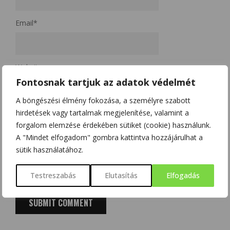
Email
*
Website
Fontosnak tartjuk az adatok védelmét
A böngészési élmény fokozása, a személyre szabott
A nevem, e-mail címem, és weboldalcímem mentése a
hirdetések vagy tartalmak megjelenítése, valamint a
forgalom elemzése érdekében sütiket (cookie) használunk.
böngészőben a következő hozzászólásomhoz.
A "Mindet elfogadom" gombra kattintva hozzájárulhat a
Kérjük, adja meg a választ számjegyekkel:
sütik használatához.
tizenhat + 14 =
Testreszabás
Elutasítás
Elfogadás