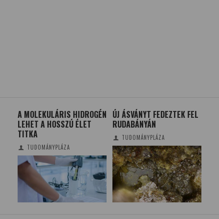
RÓL
A MOLEKULÁRIS HIDROGÉN
ÚJ ÁSVÁNYT FEDEZTEK FEL
A K
N
LEHET A HOSSZÚ ÉLET
RUDABÁNYÁN
ÖS
TITKA
GO
TUDOMÁNYPLÁZA
TUDOMÁNYPLÁZA