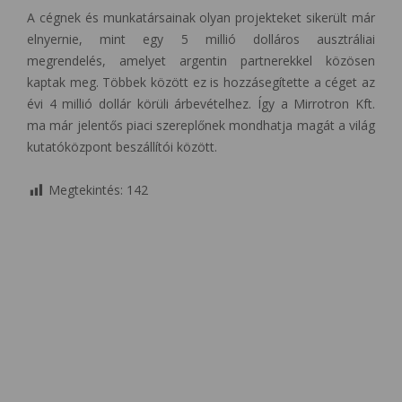
A cégnek és munkatársainak olyan projekteket sikerült már
elnyernie, mint egy 5 millió dolláros ausztráliai
megrendelés, amelyet argentin partnerekkel közösen
kaptak meg. Többek között ez is hozzásegítette a céget az
évi 4 millió dollár körüli árbevételhez. Így a Mirrotron Kft.
ma már jelentős piaci­ szereplőnek mondhatja magát a világ
kutatóközpont beszállítói között.
Megtekintés:
142