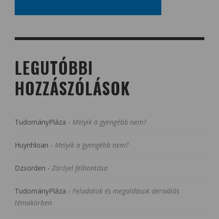
LEGUTÓBBI
HOZZÁSZÓLÁSOK
TudományPláza
-
Melyik a gyengébb nem?
Huynhloan
-
Melyik a gyengébb nem?
Dzsorden
-
Zárójel felbontása
TudományPláza
-
Feladatok és megoldások deriválás
témakörben