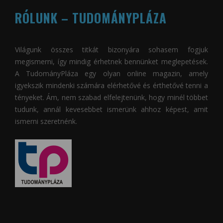
RÓLUNK – TUDOMÁNYPLÁZA
Világunk összes titkát bizonyára sohasem fogjuk
megismerni, így mindig érhetnek bennünket meglepetések.
A
TudományPláza
egy olyan online magazin, amely
igyekszik mindenki számára elérhetővé és érthetővé tenni a
tényeket. Ám, nem szabad elfelejtenünk, hogy minél többet
tudunk, annál kevesebbet ismerünk ahhoz képest, amit
ismerni szeretnénk.