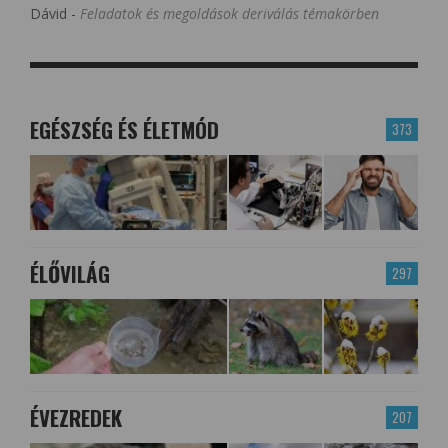
Dávid
-
Feladatok és megoldások deriválás témakörben
EGÉSZSÉG ÉS ÉLETMÓD
373
ÉLŐVILÁG
297
ÉVEZREDEK
207