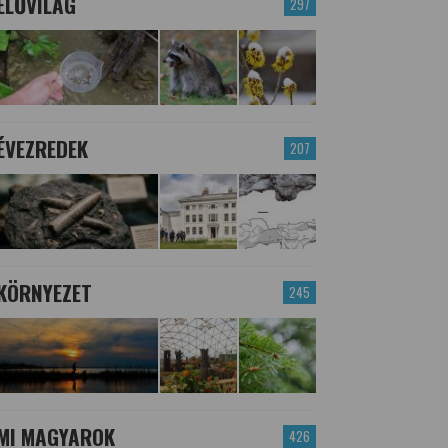
ÉLŐVILÁG
297
ÉVEZREDEK
207
KÖRNYEZET
245
MI MAGYAROK
426