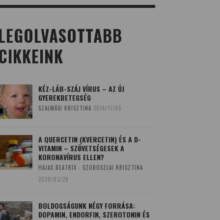
LEGOLVASOTTABB
CIKKEINK
KÉZ-LÁB-SZÁJ VÍRUS – AZ ÚJ
GYEREKBETEGSÉG
SZALMÁSI KRISZTINA
2014/11/05
A QUERCETIN (KVERCETIN) ÉS A D-
VITAMIN – SZÖVETSÉGESEK A
KORONAVÍRUS ELLEN?
HAJAS BEATRIX - SZOBOSZLAI KRISZTINA
2020/03/20
BOLDOGSÁGUNK NÉGY FORRÁSA:
DOPAMIN, ENDORFIN, SZEROTONIN ÉS