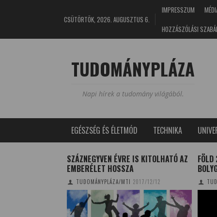
IMPRESSZUM
MÉDI
CSÜTÖRTÖK, 2026. AUGUSZTUS 6.
HOZZÁSZÓLÁSI SZABÁ
TUDOMÁNYPLÁZA
Napi hírek a tudomány világából.
EGÉSZSÉG ÉS ÉLETMÓD
TECHNIKA
UNIV
POSZT-COVID
SZÁZNEGYVEN ÉVRE IS KITOLHATÓ AZ
FÖLD 
PROGRAM
EMBERÉLET HOSSZA
BOLY
2/04/29
TUDOMÁNYPLÁZA/MTI
2017/12/12
TUD