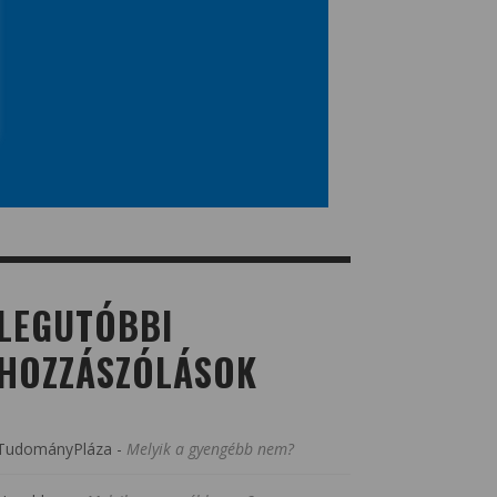
LEGUTÓBBI
HOZZÁSZÓLÁSOK
TudományPláza
-
Melyik a gyengébb nem?