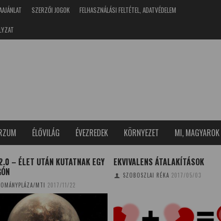
AAJÁNLAT
SZERZŐI JOGOK
FELHASZNÁLÁSI FELTÉTEL, ADATVÉDELEM
LYZAT
ERZUM
ÉLŐVILÁG
ÉVEZREDEK
KÖRNYEZET
MI, MAGYAROK
2.0 – ÉLET UTÁN KUTATNAK EGY
EKVIVALENS ÁTALAKÍTÁSOK
GÓN
SZOBOSZLAI RÉKA
2017/05/03
OMÁNYPLÁZA/MTI
2017/11/22