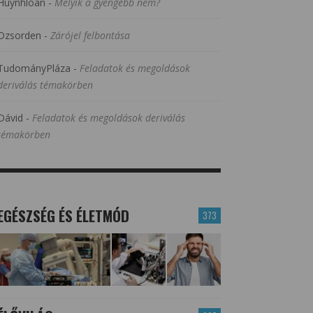
Huynhloan
-
Melyik a gyengébb nem?
Dzsorden
-
Zárójel felbontása
TudományPláza
-
Feladatok és megoldások
deriválás témakörben
Dávid
-
Feladatok és megoldások deriválás
témakörben
EGÉSZSÉG ÉS ÉLETMÓD
373