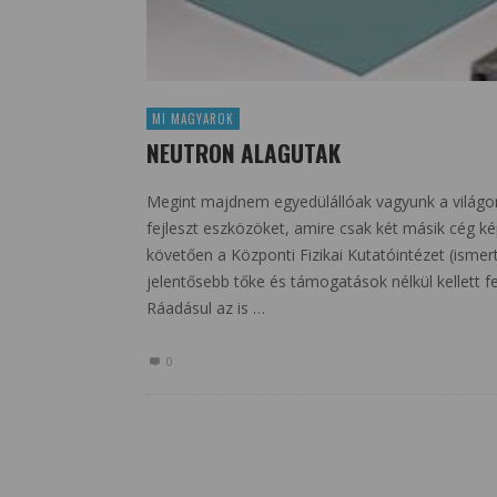
MI MAGYAROK
NEUTRON ALAGUTAK
Megint majdnem egyedülállóak vagyunk a világo
fejleszt eszközöket, amire csak két másik cég k
követően a Központi Fizikai Kutatóintézet (ismert
jelentősebb tőke és támogatások nélkül kellett f
Ráadásul az is …
0