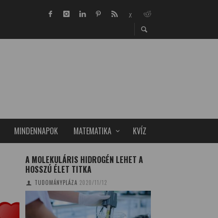
MINDENNAPOK
MATEMATIKA
KVÍZ
A MOLEKULÁRIS HIDROGÉN LEHET A
AZ ŐSI KAGYLÓK U
HOSSZÚ ÉLET TITKA
SZÍNESEK
TUDOMÁNYPLÁZA
2020/11/12
SZALAI NIKOLETT
20