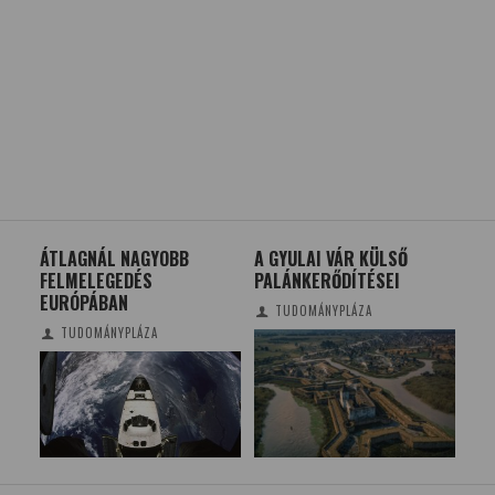
E
ÁTLAGNÁL NAGYOBB
A GYULAI VÁR KÜLSŐ
KÍ
IKA
FELMELEGEDÉS
PALÁNKERŐDÍTÉSEI
DIA
EURÓPÁBAN
LE
TUDOMÁNYPLÁZA
ME
TUDOMÁNYPLÁZA