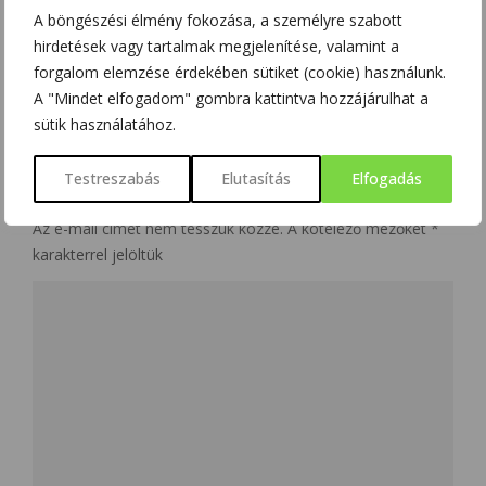
A böngészési élmény fokozása, a személyre szabott
hirdetések vagy tartalmak megjelenítése, valamint a
forgalom elemzése érdekében sütiket (cookie) használunk.
A "Mindet elfogadom" gombra kattintva hozzájárulhat a
NO COMMENT
sütik használatához.
Testreszabás
Elutasítás
Elfogadás
LEAVE A REPLY
Az e-mail címet nem tesszük közzé.
A kötelező mezőket
*
karakterrel jelöltük