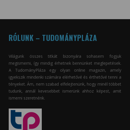
RÓLUNK – TUDOMÁNYPLÁZA
Világunk összes titkát bizonyára sohasem fogjuk
megismerni, így mindig érhetnek bennünket meglepetések.
A
TudományPláza
egy olyan online magazin, amely
igyekszik mindenki számára elérhetővé és érthetővé tenni a
tényeket. Ám, nem szabad elfelejtenünk, hogy minél többet
tudunk, annál kevesebbet ismerünk ahhoz képest, amit
ismerni szeretnénk.