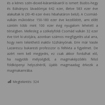
és a kénes szén-dioxid-kiáramlásairól is ismert Büdös-hegy
és Bálványos lávadómjai 642 ezer, illetve 583 ezer éve
alakultak ki (30-40 ezer éves hibahatáron belül). A Csomád-
vulkán működése 150-180 ezer éve kezdődött, ami előtt
szintén több mint 100 ezer évig nyugalom lehetett a
térségben. Mellesleg a székelyföldi Csomád vulkán 32 ezer
éve tört ki utoljára, azonban számos megfigyelés utal arra,
hogy nem tekinthető inaktív tűzhányónak. Erre már Vasile
Lazarescu bukaresti professzor is felhívta a figyelmet. De
azért nem kell megijedni, ez csak akkor fordulhat elő,
ha nagyobb mélységből, a magmaképződés felső
földköpenyi helyszínéről, újabb magmaadag érkezik a
magmakamrába.
Megtekintés:
324