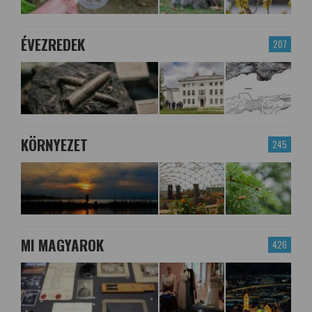
ÉVEZREDEK
207
KÖRNYEZET
245
MI MAGYAROK
426