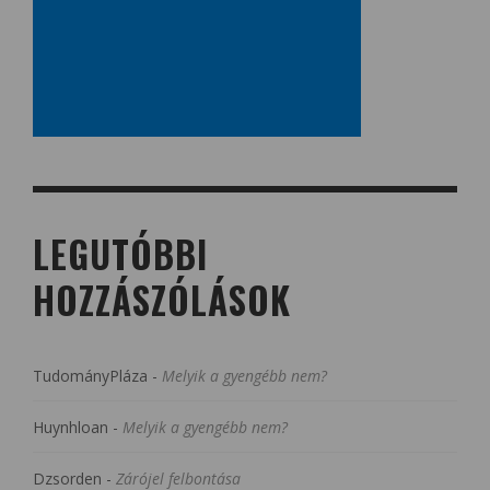
LEGUTÓBBI
HOZZÁSZÓLÁSOK
TudományPláza
-
Melyik a gyengébb nem?
Huynhloan
-
Melyik a gyengébb nem?
Dzsorden
-
Zárójel felbontása