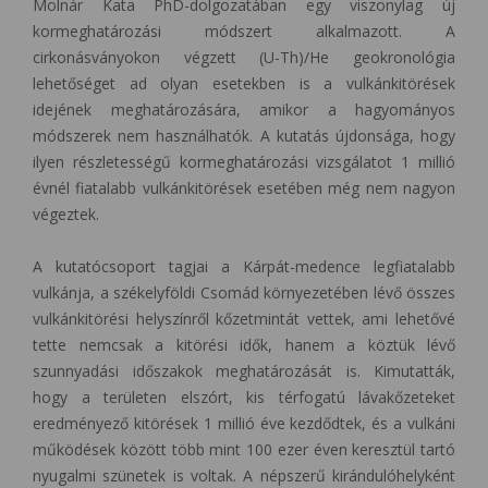
Molnár Kata PhD-dolgozatában egy viszonylag új
kormeghatározási módszert alkalmazott. A
cirkonásványokon végzett (U-Th)/He geokronológia
lehetőséget ad olyan esetekben is a vulkánkitörések
idejének meghatározására, amikor a hagyományos
módszerek nem használhatók. A kutatás újdonsága, hogy
ilyen részletességű kormeghatározási vizsgálatot 1 millió
évnél fiatalabb vulkánkitörések esetében még nem nagyon
végeztek.
A kutatócsoport tagjai a Kárpát-medence legfiatalabb
vulkánja, a székelyföldi Csomád környezetében lévő összes
vulkánkitörési helyszínről kőzetmintát vettek, ami lehetővé
tette nemcsak a kitörési idők, hanem a köztük lévő
szunnyadási időszakok meghatározását is. Kimutatták,
hogy a területen elszórt, kis térfogatú lávakőzeteket
eredményező kitörések 1 millió éve kezdődtek, és a vulkáni
működések között több mint 100 ezer éven keresztül tartó
nyugalmi szünetek is voltak. A népszerű kirándulóhelyként