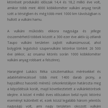
kitöréseit produkáló időszak 14,4 és 18,2 millió éve volt,
amikor több mint 4000 köbkilométer vulkáni anyag terült
szét a térségben és még több mint 1000 km távolságban is
hullott a vulkáni hamu.
A vulkáni működés ekkora nagysága és jellege
összemérhető többek között a 300 ezer éve aktív új-zélandi
Taupo vulkáni területen zajlott vulkanizmussal, ahol
bolygónk legutolsó szupervulkáni kitörése történt 26 500
éve (ekkor, az oruanui kitörés során 1000 köbkilométer
vulkáni anyag robbant a felszínre).
Haranginé Lukács Réka szisztematikus mérésekkel és
adatértelmezéssel több mint 1400 darab piciny, a
hajszálhoz hasonló méretű cirkonkristályon határozta meg
a képződésük korát, majd következtetett a vulkánkitörések
idejére. A közel 4 millió éves időszakon belül nyolc kitörési
eseményt különített el, ezek közül legalább három jelentős
nagyságú volt, ami nagy területen okozott vulkáni