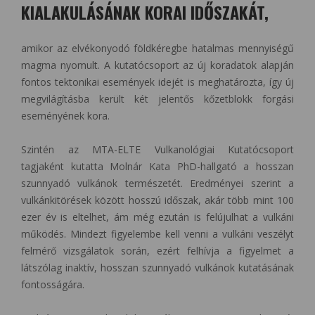
KIALAKULÁSÁNAK KORAI IDŐSZAKÁT,
amikor az elvékonyodó földkéregbe hatalmas mennyiségű
magma nyomult. A kutatócsoport az új koradatok alapján
fontos tektonikai események idejét is meghatározta, így új
megvilágításba került két jelentős kőzetblokk forgási
eseményének kora.
Szintén az MTA-ELTE Vulkanológiai Kutatócsoport
tagjaként kutatta Molnár Kata PhD-hallgató a hosszan
szunnyadó vulkánok természetét. Eredményei szerint a
vulkánkitörések között hosszú időszak, akár több mint 100
ezer év is eltelhet, ám még ezután is felújulhat a vulkáni
működés. Mindezt figyelembe kell venni a vulkáni veszélyt
felmérő vizsgálatok során, ezért felhívja a figyelmet a
látszólag inaktív, hosszan szunnyadó vulkánok kutatásának
fontosságára.