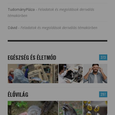
TudományPláza
-
Feladatok és megoldások deriválás
témakörben
Dávid
-
Feladatok és megoldások deriválás témakörben
EGÉSZSÉG ÉS ÉLETMÓD
373
ÉLŐVILÁG
297