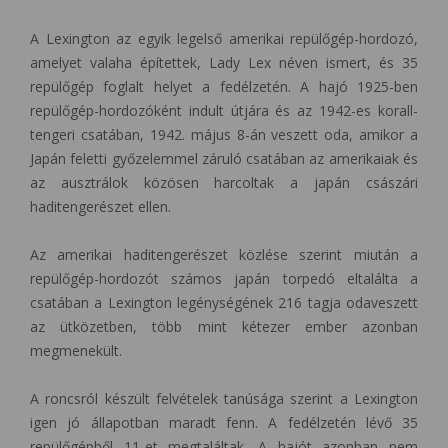
A Lexington az egyik legelső amerikai repülőgép-hordozó,
amelyet valaha építettek, Lady Lex néven ismert, és 35
repülőgép foglalt helyet a fedélzetén. A hajó 1925-ben
repülőgép-hordozóként indult útjára és az 1942-es korall-
tengeri csatában, 1942. május 8-án veszett oda, amikor a
Japán feletti győzelemmel záruló csatában az amerikaiak és
az ausztrálok közösen harcoltak a japán császári
haditengerészet ellen.
Az amerikai haditengerészet közlése szerint miután a
repülőgép-hordozót számos japán torpedó eltalálta a
csatában a Lexington legénységének 216 tagja odaveszett
az ütközetben, több mint kétezer ember azonban
megmenekült.
A roncsról készült felvételek tanúsága szerint a Lexington
igen jó állapotban maradt fenn. A fedélzetén lévő 35
repülőgépből 11-et megtaláltak. A hajót azonban nem