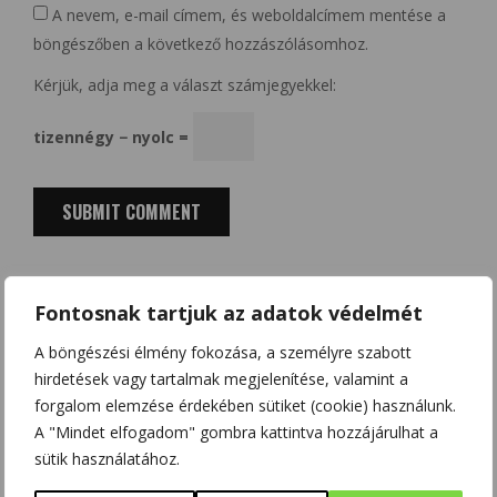
A nevem, e-mail címem, és weboldalcímem mentése a
böngészőben a következő hozzászólásomhoz.
Kérjük, adja meg a választ számjegyekkel:
tizennégy − nyolc =
Fontosnak tartjuk az adatok védelmét
Search
A böngészési élmény fokozása, a személyre szabott
for:
hirdetések vagy tartalmak megjelenítése, valamint a
forgalom elemzése érdekében sütiket (cookie) használunk.
A "Mindet elfogadom" gombra kattintva hozzájárulhat a
sütik használatához.
LEGTÖBB HOZZÁSZÓLÁS