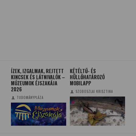
ÍZEK, IZGALMAK, REJTETT
KÉTÉLTŰ- ÉS
A 
KINCSEK ÉS LÁTNIVALÓK –
HÜLLŐHATÁROZÓ
DE
MÚZEUMOK ÉJSZAKÁJA
MOBILAPP
DA
2026
SZOBOSZLAI KRISZTINA
TUDOMÁNYPLÁZA