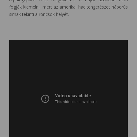
fogják kiemelni, mert az amerikai haditengerészet háborús
sírnak tekinti a roncsok helyét.