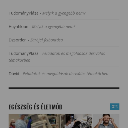
TudományPláza
-
Melyik a gyengébb nem?
Huynhloan
-
Melyik a gyengébb nem?
Dzsorden
-
Zárójel felbontása
TudományPláza
-
Feladatok és megoldások deriválás
témakörben
Dávid
-
Feladatok és megoldások deriválás témakörben
EGÉSZSÉG ÉS ÉLETMÓD
373