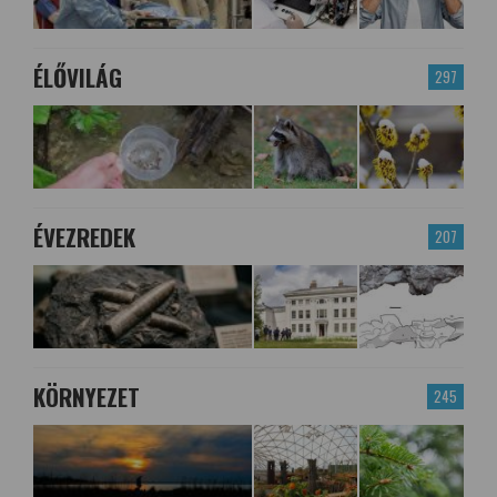
ÉLŐVILÁG
297
ÉVEZREDEK
207
KÖRNYEZET
245