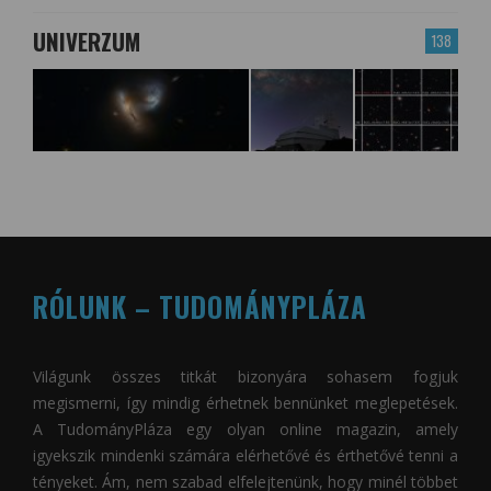
UNIVERZUM
138
RÓLUNK – TUDOMÁNYPLÁZA
Világunk összes titkát bizonyára sohasem fogjuk
megismerni, így mindig érhetnek bennünket meglepetések.
A
TudományPláza
egy olyan online magazin, amely
igyekszik mindenki számára elérhetővé és érthetővé tenni a
tényeket. Ám, nem szabad elfelejtenünk, hogy minél többet