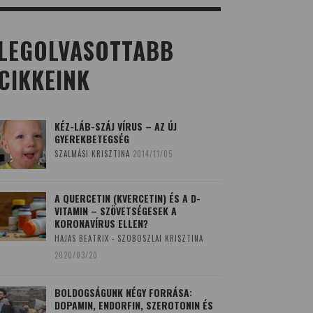
LEGOLVASOTTABB
CIKKEINK
KÉZ-LÁB-SZÁJ VÍRUS – AZ ÚJ
GYEREKBETEGSÉG
SZALMÁSI KRISZTINA
2014/11/05
A QUERCETIN (KVERCETIN) ÉS A D-
VITAMIN – SZÖVETSÉGESEK A
KORONAVÍRUS ELLEN?
HAJAS BEATRIX - SZOBOSZLAI KRISZTINA
2020/03/20
BOLDOGSÁGUNK NÉGY FORRÁSA:
DOPAMIN, ENDORFIN, SZEROTONIN ÉS