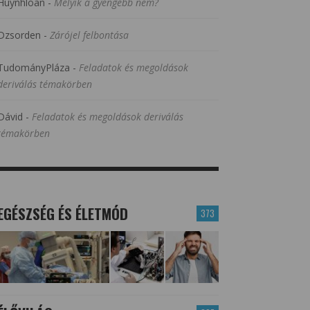
Huynhloan
-
Melyik a gyengébb nem?
Dzsorden
-
Zárójel felbontása
TudományPláza
-
Feladatok és megoldások
deriválás témakörben
Dávid
-
Feladatok és megoldások deriválás
témakörben
EGÉSZSÉG ÉS ÉLETMÓD
373