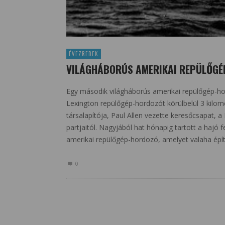
ÉVEZREDEK
VILÁGHÁBORÚS AMERIKAI REPÜLŐG
Egy második világháborús amerikai repülőgép-hor
Lexington repülőgép-hordozót körülbelül 3 kilo
társalapítója, Paul Allen vezette keresőcsapat, a 
partjaitól. Nagyjából hat hónapig tartott a hajó
amerikai repülőgép-hordozó, amelyet valaha épít
0