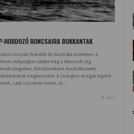
ÉP-HORDOZÓ RONCSAIRA BUKKANTAK
dozó roncsait fedezték fel Ausztrália közelében. A
méteres mélységben találta meg a Microsoft cég
Korall-tengerben, 800 kilométerre Ausztrália keleti
 felkutatásának megtervezése. A Lexington az egyik legelső
ettek, Lady Lex néven ismert, és …
Share