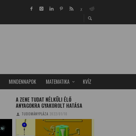
MINDENNAPOK
MATEMATIKA
KVÍZ
A ZENE TUDAT NÉLKÜLI ÉLŐ
TESTFESTÉS A PA
ANYAGOKRA GYAKOROLT HATÁSA
TUDOMÁNYPLÁZA/EL
TUDOMÁNYPLÁZA
2022/01/10