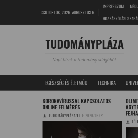
IMPRESSZUM
MÉDI
CSÜTÖRTÖK, 2026. AUGUSZTUS 6.
HOZZÁSZÓLÁSI SZABÁ
TUDOMÁNYPLÁZA
Napi hírek a tudomány világából.
EGÉSZSÉG ÉS ÉLETMÓD
TECHNIKA
UNIV
EBEZHETŐSÉGE: A
KORONAVÍRUSSAL KAPCSOLATOS
OLIMP
OS VILÁGA
ONLINE FELMÉRÉS
AGYT
FEJH
NA
2024/02/06
TUDOMÁNYPLÁZA/ELTE
2020/04/21
TÉL