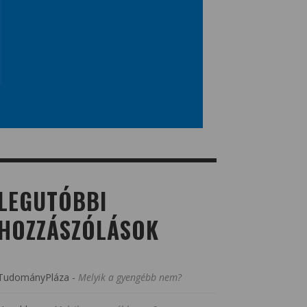
LEGUTÓBBI
HOZZÁSZÓLÁSOK
TudományPláza
-
Melyik a gyengébb nem?