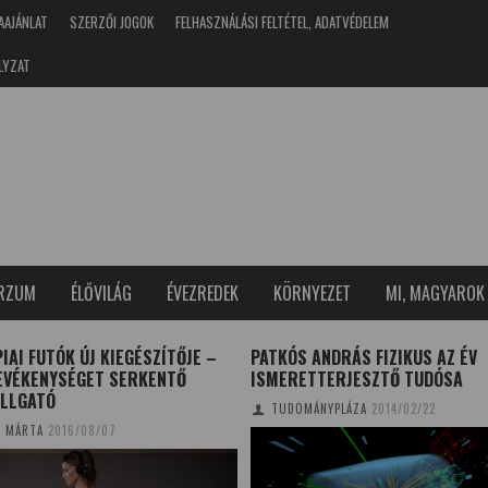
AAJÁNLAT
SZERZŐI JOGOK
FELHASZNÁLÁSI FELTÉTEL, ADATVÉDELEM
LYZAT
ERZUM
ÉLŐVILÁG
ÉVEZREDEK
KÖRNYEZET
MI, MAGYAROK
IAI FUTÓK ÚJ KIEGÉSZÍTŐJE –
PATKÓS ANDRÁS FIZIKUS AZ ÉV
EVÉKENYSÉGET SERKENTŐ
ISMERETTERJESZTŐ TUDÓSA
ALLGATÓ
TUDOMÁNYPLÁZA
2014/02/22
I MÁRTA
2016/08/07