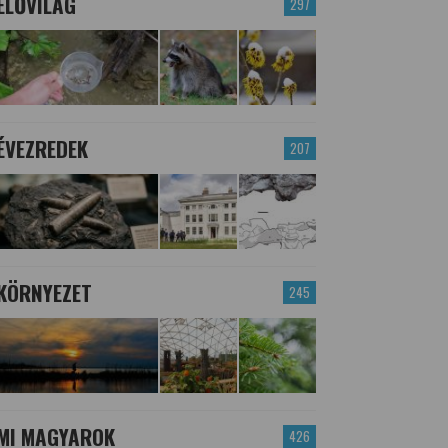
ÉLŐVILÁG
297
ÉVEZREDEK
207
KÖRNYEZET
245
MI MAGYAROK
426