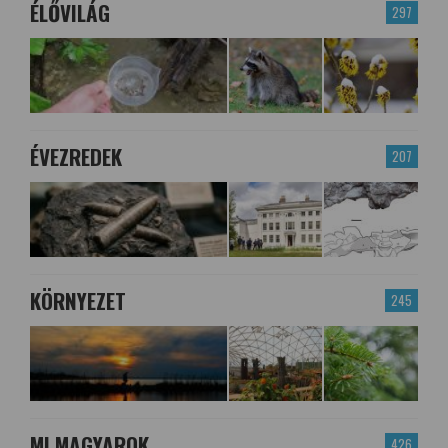
ÉLŐVILÁG
297
ÉVEZREDEK
207
KÖRNYEZET
245
MI MAGYAROK
426