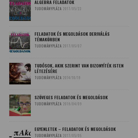
ALGEBRA FELADATOK
TUDOMÁNYPLÁZA
2017/05/23
FELADATOK ÉS MEGOLDÁSOK DERIVÁLÁS
TÉMAKÖRBEN
TUDOMÁNYPLÁZA
2017/05/07
TUDÓSOK, AKIK SZERINT VAN BIZONYÍTÉK ISTEN
LÉTEZÉSÉRE
TUDOMÁNYPLÁZA
2014/10/19
SZÖVEGES FELADATOK ÉS MEGOLDÁSOK
TUDOMÁNYPLÁZA
2019/04/09
EGYENLETEK – FELADATOK ÉS MEGOLDÁSOK
TUDOMÁNYPLÁZA
2017/05/05