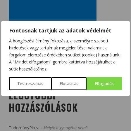
Fontosnak tartjuk az adatok védelmét
A böngészési élmény fokozása, a személyre szabott
hirdetések vagy tartalmak megjelenítése, valamint a
forgalom elemzése érdekében sütiket (cookie) használunk.
A "Mindet elfogadom" gombra kattintva hozzájárulhat a
sütik használatához.
Testreszabás
Elutasítás
Elfogadás
LEGUTÓBBI
HOZZÁSZÓLÁSOK
TudományPláza
-
Melyik a gyengébb nem?