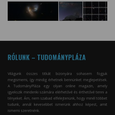
RÓLUNK – TUDOMÁNYPLÁZA
Világunk összes titkát bizonyára sohasem fogjuk
megismerni, így mindig érhetnek bennünket meglepetések.
A
TudományPláza
egy olyan online magazin, amely
igyekszik mindenki számára elérhetővé és érthetővé tenni a
tényeket. Ám, nem szabad elfelejtenünk, hogy minél többet
tudunk, annál kevesebbet ismerünk ahhoz képest, amit
ismerni szeretnénk.