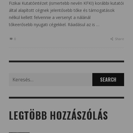
Fizikai Kutatóintézet (ismertebb nevén KFKI) korábbi kutatói
által alapított cégnek jelentősebb tőke és támogatások
nélkül kellett felvennie a versenyt a nálánál
tőkeerősebb nyugati cégekkel. Ráadásul az is …
0
Share
Search
for:
LEGTÖBB HOZZÁSZÓLÁS