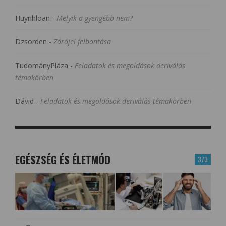
Huynhloan
-
Melyik a gyengébb nem?
Dzsorden
-
Zárójel felbontása
TudományPláza
-
Feladatok és megoldások deriválás
témakörben
Dávid
-
Feladatok és megoldások deriválás témakörben
EGÉSZSÉG ÉS ÉLETMÓD
373