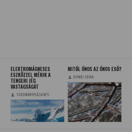
-
ELEKTROMÁGNESES
MITŐL ÓNOS AZ ÓNOS ESŐ?
14 
ESZKÖZZEL MÉRIK A
BA
DOMBI EDINA
TENGERI JÉG
SP
VASTAGSÁGÁT
TUDOMÁNYPLÁZA/MTI