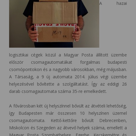
A hazai
logisztikai cégek közül a Magyar Posta állított üzembe
először csomagautomatákat forgalmas budapesti
csomópontokon és a nagyobb városokban, még májusban.
A Társaság, a 9 új automata 2014. július végi üzembe
helyezésével
bővítette a szolgáltatást. Így az eddigi 26
darab csomagautomata száma 35-re emelkedett.
A fővárosban két új helyszínnel bővült az átvételi lehetőség,
így Budapesten már összesen 10 helyszínen üzemel
csomagautomata. Kettő-kettőre bővült Debrecenben,
Miskolcon és Szegeden az átvevő helyek száma, emellett a
Magyar Posta Szombathelyre, Egerbe, Kecskemétre és