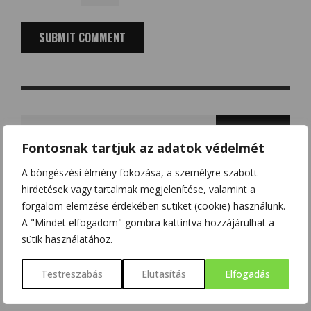
Search
for:
Fontosnak tartjuk az adatok védelmét
A böngészési élmény fokozása, a személyre szabott
hirdetések vagy tartalmak megjelenítése, valamint a
LEGTÖBB HOZZÁSZÓLÁS
forgalom elemzése érdekében sütiket (cookie) használunk.
A "Mindet elfogadom" gombra kattintva hozzájárulhat a
sütik használatához.
ALGEBRA FELADATOK
Testreszabás
Elutasítás
Elfogadás
TUDOMÁNYPLÁZA
2017/05/23