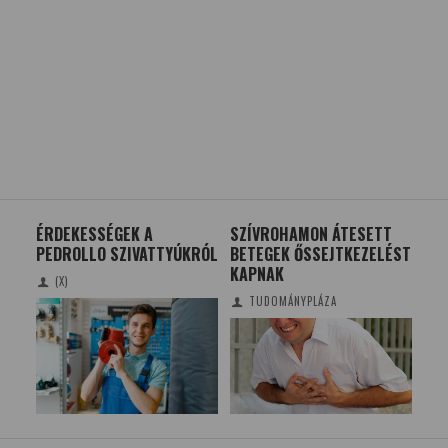
RAZ
ÉRDEKESSÉGEK A
SZÍVROHAMON ÁTESETT
A 
PEDROLLO SZIVATTYÚKRÓL
BETEGEK ŐSSEJTKEZELÉST
RE
KAPNAK
BA
(X)
SE
TUDOMÁNYPLÁZA
KÉ