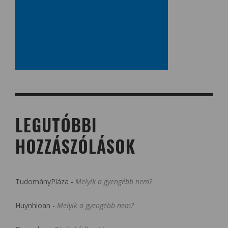
LEGUTÓBBI
HOZZÁSZÓLÁSOK
TudományPláza
-
Melyik a gyengébb nem?
Huynhloan
-
Melyik a gyengébb nem?