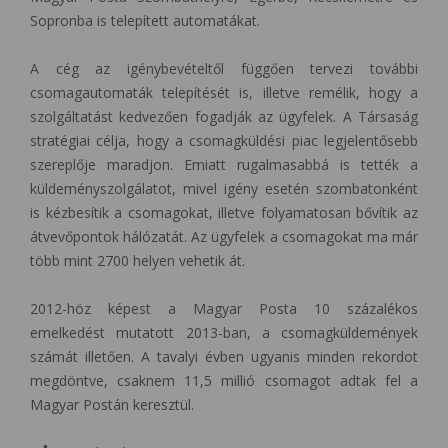
Sopronba is telepített automatákat.
A cég az igénybevételtől függően tervezi további
csomagautomaták telepítését is, illetve remélik, hogy a
szolgáltatást kedvezően fogadják az ügyfelek. A Társaság
stratégiai célja, hogy a csomagküldési piac legjelentősebb
szereplője maradjon. Emiatt rugalmasabbá is tették a
küldeményszolgálatot, mivel igény esetén szombatonként
is kézbesítik a csomagokat, illetve folyamatosan bővítik az
átvevőpontok hálózatát. Az ügyfelek a csomagokat ma már
több mint 2700 helyen vehetik át.
2012-höz képest a Magyar Posta 10 százalékos
emelkedést mutatott 2013-ban, a csomagküldemények
számát illetően. A tavalyi évben ugyanis minden rekordot
megdöntve, csaknem 11,5 millió csomagot adtak fel a
Magyar Postán keresztül.