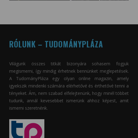
RÓLUNK – TUDOMÁNYPLÁZA
Világunk összes titkát bizonyára sohasem fogjuk
megismerni, így mindig érhetnek bennünket meglepetések.
A
TudományPláza
egy olyan online magazin, amely
igyekszik mindenki számára elérhetővé és érthetővé tenni a
tényeket. Ám, nem szabad elfelejtenünk, hogy minél többet
tudunk, annál kevesebbet ismerünk ahhoz képest, amit
ismerni szeretnénk.