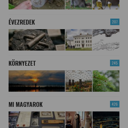
ÉVEZREDEK
207
KÖRNYEZET
245
MI MAGYAROK
426