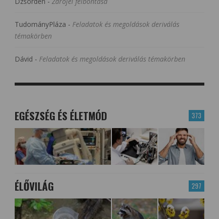
Dzsorden
-
Zárójel felbontása
TudományPláza
-
Feladatok és megoldások deriválás
témakörben
Dávid
-
Feladatok és megoldások deriválás témakörben
EGÉSZSÉG ÉS ÉLETMÓD
373
ÉLŐVILÁG
297