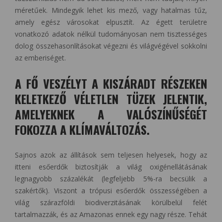
méretűek. Mindegyik lehet kis mező, vagy hatalmas tűz,
amely egész városokat elpusztít. Az égett területre
vonatkozó adatok nélkül tudományosan nem tisztességes
dolog összehasonlításokat végezni és világvégével sokkolni
az emberiséget.
A FŐ VESZÉLYT A KISZÁRADT RÉSZEKEN
KELETKEZŐ VÉLETLEN TÜZEK JELENTIK,
AMELYEKNEK A VALÓSZÍNŰSÉGÉT
FOKOZZA A KLÍMAVÁLTOZÁS.
Sajnos azok az állítások sem teljesen helyesek, hogy az
itteni esőerdők biztosítják a világ oxigénellátásának
legnagyobb százalékát (legfeljebb 5%-ra becsülik a
szakértők). Viszont a trópusi esőerdők összességében a
világ szárazföldi biodiverzitásának körülbelül felét
tartalmazzák, és az Amazonas ennek egy nagy része. Tehát