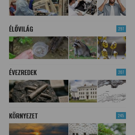
ÉLŐVILÁG
297
ÉVEZREDEK
207
KÖRNYEZET
245