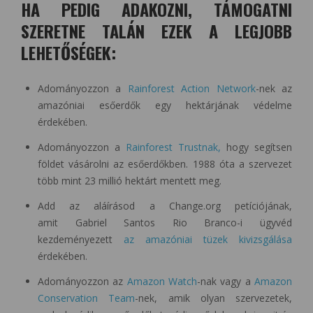
HA PEDIG ADAKOZNI, TÁMOGATNI
SZERETNE TALÁN EZEK A LEGJOBB
LEHETŐSÉGEK:
Adományozzon a
Rainforest Action Network
-nek az
amazóniai esőerdők egy hektárjának védelme
érdekében.
Adományozzon a
Rainforest Trustnak,
hogy segítsen
földet vásárolni az esőerdőkben. 1988 óta a szervezet
több mint 23 millió hektárt mentett meg.
Add az aláírásod a Change.org petíciójának,
amit Gabriel Santos Rio Branco-i ügyvéd
kezdeményezett
az amazóniai tüzek kivizsgálása
érdekében.
Adományozzon az
Amazon Watch
-nak vagy a
Amazon
Conservation Team
-nek, amik olyan szervezetek,