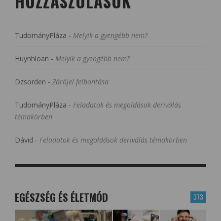
HOZZÁSZÓLÁSOK
TudományPláza
-
Melyik a gyengébb nem?
Huynhloan
-
Melyik a gyengébb nem?
Dzsorden
-
Zárójel felbontása
TudományPláza
-
Feladatok és megoldások deriválás
témakörben
Dávid
-
Feladatok és megoldások deriválás témakörben
EGÉSZSÉG ÉS ÉLETMÓD
373