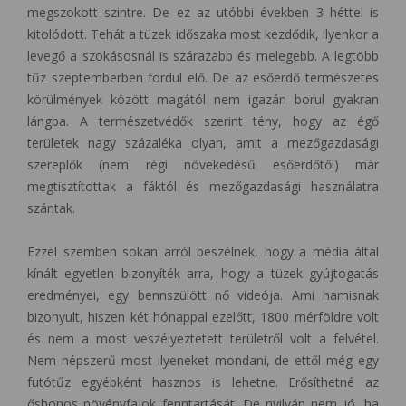
megszokott szintre. De ez az utóbbi években 3 héttel is
kitolódott. Tehát a tüzek időszaka most kezdődik, ilyenkor a
levegő a szokásosnál is szárazabb és melegebb. A legtöbb
tűz szeptemberben fordul elő. De az esőerdő természetes
körülmények között magától nem igazán borul gyakran
lángba. A természetvédők szerint tény, hogy az égő
területek nagy százaléka olyan, amit a mezőgazdasági
szereplők (nem régi növekedésű esőerdőtől) már
megtisztítottak a fáktól és mezőgazdasági használatra
szántak.
Ezzel szemben sokan arról beszélnek, hogy a média által
kínált egyetlen bizonyíték arra, hogy a tüzek gyújtogatás
eredményei, egy bennszülött nő videója. Ami hamisnak
bizonyult, hiszen két hónappal ezelőtt, 1800 mérföldre volt
és nem a most veszélyeztetett területről volt a felvétel.
Nem népszerű most ilyeneket mondani, de ettől még egy
futótűz egyébként hasznos is lehetne. Erősíthetné az
őshonos növényfajok fenntartását. De nyilván nem jó, ha