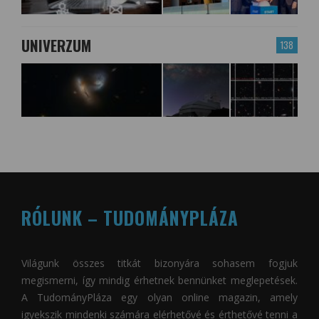
UNIVERZUM
138
RÓLUNK – TUDOMÁNYPLÁZA
Világunk összes titkát bizonyára sohasem fogjuk
megismerni, így mindig érhetnek bennünket meglepetések.
A
TudományPláza
egy olyan online magazin, amely
igyekszik mindenki számára elérhetővé és érthetővé tenni a