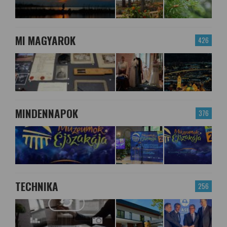
MI MAGYAROK
426
MINDENNAPOK
376
TECHNIKA
256