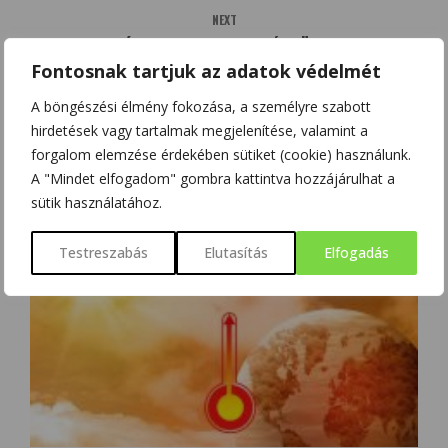
NEXT
MIÉRT ESZNEK A MACSKÁK FÜVET?
Fontosnak tartjuk az adatok védelmét
A böngészési élmény fokozása, a személyre szabott
hirdetések vagy tartalmak megjelenítése, valamint a
forgalom elemzése érdekében sütiket (cookie) használunk.
KAPCSOLÓDÓ BEJEGYZÉSEK
A "Mindet elfogadom" gombra kattintva hozzájárulhat a
sütik használatához.
Testreszabás
Elutasítás
Elfogadás