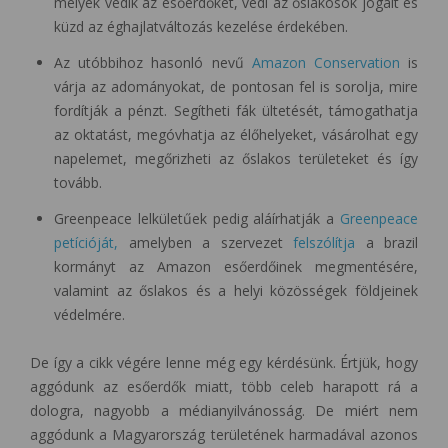
melyek védik az esőerdőket, védi az őslakosok jogait és
küzd az éghajlatváltozás kezelése érdekében.
Az utóbbihoz hasonló nevű
Amazon Conservation
is
várja az adományokat, de pontosan fel is sorolja, mire
fordítják a pénzt. Segítheti fák ültetését, támogathatja
az oktatást, megóvhatja az élőhelyeket, vásárolhat egy
napelemet, megőrizheti az őslakos területeket és így
tovább.
Greenpeace lelkületűek pedig aláírhatják a
Greenpeace
petícióját,
amelyben a szervezet
felszólítja
a brazil
kormányt az Amazon esőerdőinek megmentésére,
valamint az őslakos és a helyi közösségek földjeinek
védelmére.
De így a cikk végére lenne még egy kérdésünk. Értjük, hogy
aggódunk az esőerdők miatt, több celeb harapott rá a
dologra, nagyobb a médianyilvánosság. De miért nem
aggódunk a Magyarország területének harmadával azonos