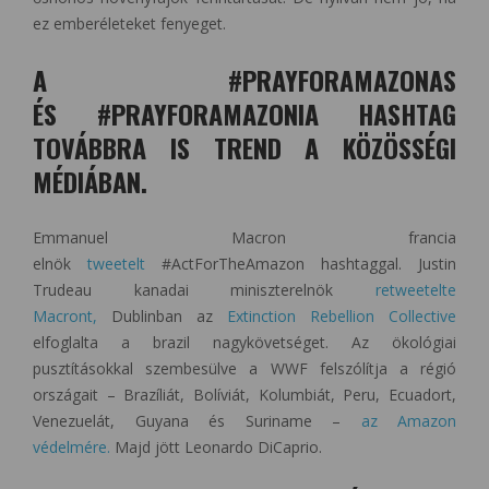
ez emberéleteket fenyeget.
A #PRAYFORAMAZONAS
ÉS #PRAYFORAMAZONIA HASHTAG
TOVÁBBRA IS TREND A KÖZÖSSÉGI
MÉDIÁBAN.
Emmanuel Macron francia
elnök
tweetelt
#ActForTheAmazon hashtaggal. Justin
Trudeau kanadai miniszterelnök
retweetelte
Macront,
Dublinban az
Extinction Rebellion Collective
elfoglalta a brazil nagykövetséget. Az ökológiai
pusztításokkal szembesülve a WWF felszólítja a régió
országait – Brazíliát, Bolíviát, Kolumbiát, Peru, Ecuadort,
Venezuelát, Guyana és Suriname –
az Amazon
védelmére.
Majd jött Leonardo DiCaprio.