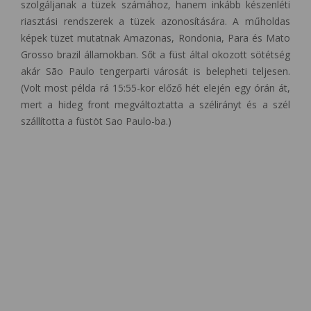
szolgáljanak a tüzek számához, hanem inkább készenléti
riasztási rendszerek a tüzek azonosítására. A műholdas
képek tüzet mutatnak Amazonas, Rondonia, Para és Mato
Grosso brazil államokban. Sőt a füst által okozott sötétség
akár São Paulo tengerparti városát is belepheti teljesen.
(Volt most példa rá 15:55-kor előző hét elején egy órán át,
mert a hideg front megváltoztatta a szélirányt és a szél
szállította a füstöt Sao Paulo-ba.)