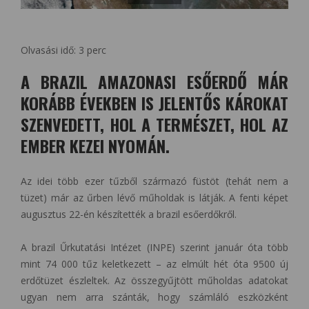
Olvasási idő:
3
perc
A BRAZIL AMAZONASI ESŐERDŐ MÁR
KORÁBB ÉVEKBEN IS JELENTŐS KÁROKAT
SZENVEDETT, HOL A TERMÉSZET, HOL AZ
EMBER KEZEI NYOMÁN.
Az idei több ezer tűzből származó füstöt (tehát nem a
tüzet) már az űrben lévő műholdak is látják. A fenti képet
augusztus 22-én készítették a brazil esőerdőkről.
A brazil Űrkutatási Intézet (INPE) szerint január óta több
mint 74 000 tűz keletkezett – az elmúlt hét óta 9500 új
erdőtüzet észleltek. Az összegyűjtött műholdas adatokat
ugyan nem arra szánták, hogy számláló eszközként