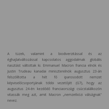
A tüzek, valamint a biodiverzitással és az
éghajlatváltozással kapcsolatos aggodalmak globális
riasztást váltottak ki. Emmanuel Macron francia elnök és
Justin Trudeau kanadai miniszterelnök augusztus 23-án
felszólította a hét fő iparosodott nemzet
képviselőcsoportjának többi vezetőjét (G7), hogy az
augusztus 24-én kezdődő franciaországi csúcstalálkozón
vitassák meg azt, amit Macron „nemzetközi válságnak”
nevez.