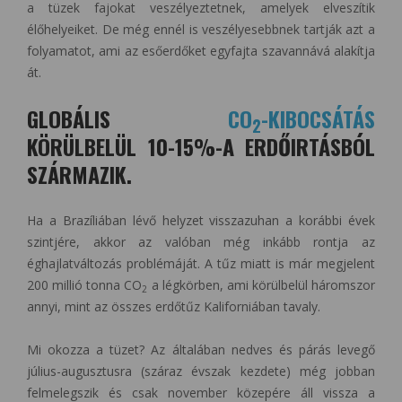
a tüzek fajokat veszélyeztetnek, amelyek elveszítik
élőhelyeiket. De még ennél is veszélyesebbnek tartják azt a
folyamatot, ami az esőerdőket egyfajta szavannává alakítja
át.
GLOBÁLIS
CO
-KIBOCSÁTÁS
2
KÖRÜLBELÜL 10-15%-A ERDŐIRTÁSBÓL
SZÁRMAZIK.
Ha a Brazíliában lévő helyzet visszazuhan a korábbi évek
szintjére, akkor az valóban még inkább rontja az
éghajlatváltozás problémáját. A tűz miatt is már megjelent
200 millió tonna CO
a légkörben, ami körülbelül háromszor
2
annyi, mint az összes erdőtűz Kaliforniában tavaly.
Mi okozza a tüzet? Az általában nedves és párás levegő
július-augusztusra (száraz évszak kezdete) még jobban
felmelegszik és csak november közepére áll vissza a