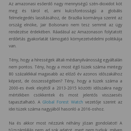
Az amazonasi esőerdő nagy mennyiségű szén-dioxidot köt
meg és tárol el, ami kulcsfontosságú a globális
felmelegedés lassításához, de Brazília kormánya szerint az
ország elnöke, Jair Bolsonaro nem tesz semmit az ügy
rendezése érdekében. Ráadásul az Amazonason folytatott
erdőirtás gyakorlatát támogató környezetvédelmi politikája
van.
Tény, hogy a hírességek általi médianyilvánosság egyáltalán
nem pontos. Tény, hogy a most égő tüzek száma mintegy
80 százalékkal magasabb az előző év azonos időszakához
képest, de összességében? Tény, hogy a tüzek száma a
2000-es évek elejétől a 2013-2015 közötti időszakra nagy
mértékben csökkentek és most jelentős visszaesés
tapasztalható. A
Global Forest Watch
vezetője szerint az
idei tüzek száma nagyjából hasonló a 2016-oshoz.
Na és akkor most nézzünk néhány józan gondolatot! A
tűzszámlálás nem ad sok adatot, mert nem tudjuk, milyen