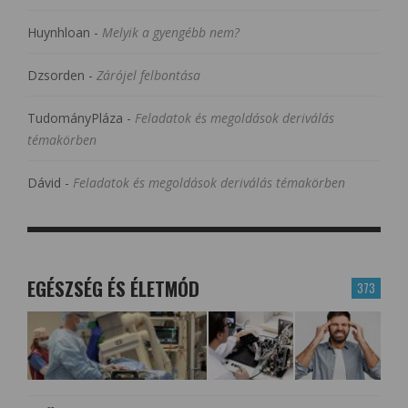
Huynhloan
-
Melyik a gyengébb nem?
Dzsorden
-
Zárójel felbontása
TudományPláza
-
Feladatok és megoldások deriválás
témakörben
Dávid
-
Feladatok és megoldások deriválás témakörben
EGÉSZSÉG ÉS ÉLETMÓD
373