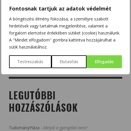
Fontosnak tartjuk az adatok védelmét
A böngészési élmény fokozása, a személyre szabott
hirdetések vagy tartalmak megjelenítése, valamint a
forgalom elemzése érdekében sütiket (cookie) használunk.
A "Mindet elfogadom" gombra kattintva hozzájárulhat a
sütik használatához.
Testreszabás
Elutasítás
Elfogadás
LEGUTÓBBI
HOZZÁSZÓLÁSOK
TudományPláza
-
Melyik a gyengébb nem?