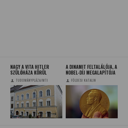
S
NAGY A VITA HITLER
A DINAMIT FELTALÁLÓJA, A
AZ 
SZÜLŐHÁZA KÖRÜL
NOBEL-DÍJ MEGALAPÍTÓJA
A 
PE
TUDOMÁNYPLÁZA/MTI
FÖLDESI KATALIN