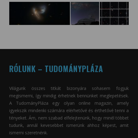
RÓLUNK – TUDOMÁNYPLÁZA
Világunk összes titkát bizonyára sohasem fogjuk
megismerni, így mindig érhetnek bennünket meglepetések.
A
TudományPláza
egy olyan online magazin, amely
igyekszik mindenki számára elérhetővé és érthetővé tenni a
tényeket. Ám, nem szabad elfelejtenünk, hogy minél többet
tudunk, annál kevesebbet ismerünk ahhoz képest, amit
ismerni szeretnénk.