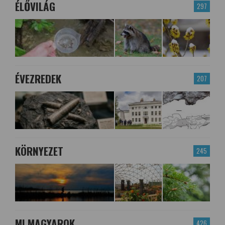
ÉLŐVILÁG
297
ÉVEZREDEK
207
KÖRNYEZET
245
MI MAGYAROK
426