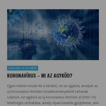
EGÉSZSÉG ÉS ÉLETMÓD
KORONAVÍRUS – MI AZ AGYKÖD?
Egyre többen teszik fel a kérdést, mi az agyköd, amelyet az
új koronavírus-fertőzés következményeként tartanak
számon. Az agyköd az új koronavírus-fertőzés (COVID-19)
lehetséges utóhatása, amely olyan tünetek gyűjtőneve, ami