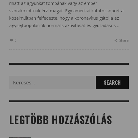
miatt az agyunkat tompának vagy az ember
szórakozottnak érzi magát. Egy amerikai kutatócsoport a
közelmúltban felfedezte, hogy a koronavírus gátolja az
agysejtpopulációk normális aktivitását és gyulladásos …
0
Share
Search
for:
LEGTÖBB HOZZÁSZÓLÁS