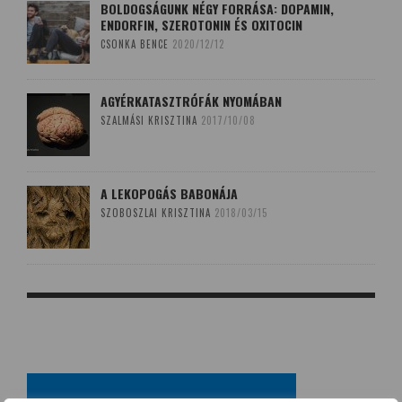
BOLDOGSÁGUNK NÉGY FORRÁSA: DOPAMIN,
ENDORFIN, SZEROTONIN ÉS OXITOCIN
CSONKA BENCE
2020/12/12
AGYÉRKATASZTRÓFÁK NYOMÁBAN
SZALMÁSI KRISZTINA
2017/10/08
A LEKOPOGÁS BABONÁJA
SZOBOSZLAI KRISZTINA
2018/03/15