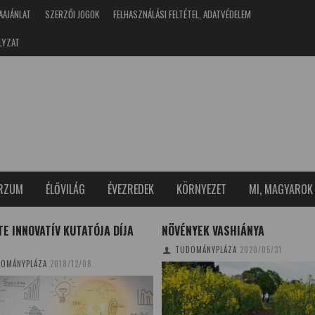
AAJÁNLAT
SZERZŐI JOGOK
FELHASZNÁLÁSI FELTÉTEL, ADATVÉDELEM
LYZAT
ERZUM
ÉLŐVILÁG
ÉVEZREDEK
KÖRNYEZET
MI, MAGYAROK
TE INNOVATÍV KUTATÓJA DÍJA
NÖVÉNYEK VASHIÁNYA
TUDOMÁNYPLÁZA
2020/05/31
OMÁNYPLÁZA
2018/12/08