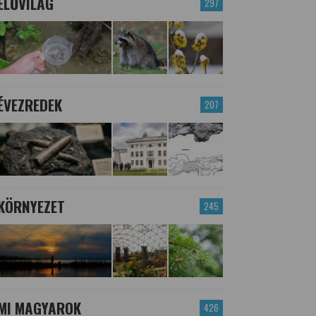
ÉLŐVILÁG
297
ÉVEZREDEK
207
KÖRNYEZET
245
MI MAGYAROK
426