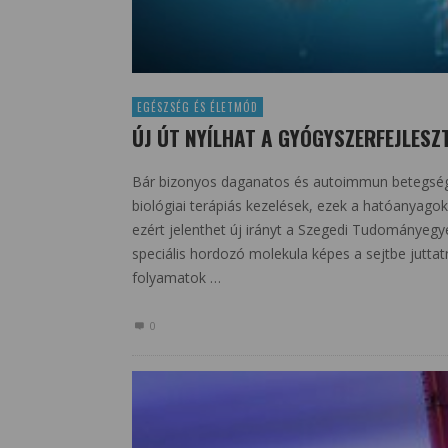
EGÉSZSÉG ÉS ÉLETMÓD
ÚJ ÚT NYÍLHAT A GYÓGYSZERFEJLESZ
Bár bizonyos daganatos és autoimmun betegség
biológiai terápiás kezelések, ezek a hatóanyagok
ezért jelenthet új irányt a Szegedi Tudományegy
speciális hordozó molekula képes a sejtbe juttat
folyamatok …
0