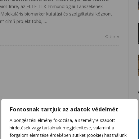
ovics Imre, az ELTE TTK Immunológiai Tanszékének
„Molekuláris biomarker kutatási és szolgáltatási központ
en” című projekt több, …
Share
Fontosnak tartjuk az adatok védelmét
A böngészési élmény fokozása, a személyre szabott
hirdetések vagy tartalmak megjelenítése, valamint a
forgalom elemzése érdekében sütiket (cookie) használunk.