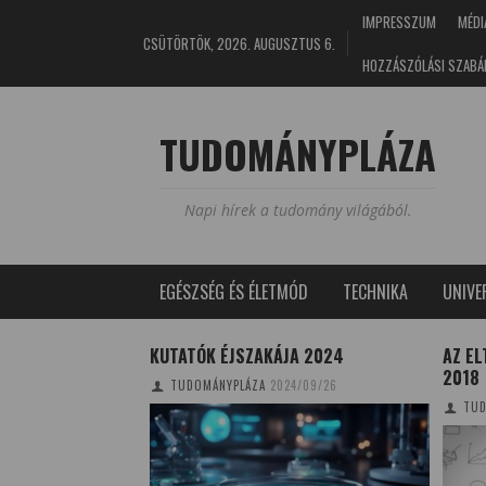
IMPRESSZUM
MÉDI
CSÜTÖRTÖK, 2026. AUGUSZTUS 6.
HOZZÁSZÓLÁSI SZABÁ
TUDOMÁNYPLÁZA
Napi hírek a tudomány világából.
EGÉSZSÉG ÉS ÉLETMÓD
TECHNIKA
UNIV
ZFASZÚ BAGOLY ÉS
KUTATÓK ÉJSZAKÁJA 2024
AZ EL
2018
TUDOMÁNYPLÁZA
2024/09/26
2018/12/30
TUD