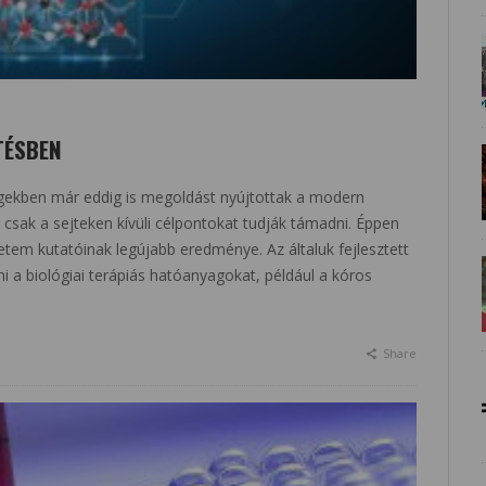
TÉSBEN
ekben már eddig is megoldást nyújtottak a modern
 csak a sejteken kívüli célpontokat tudják támadni. Éppen
etem kutatóinak legújabb eredménye. Az általuk fejlesztett
ni a biológiai terápiás hatóanyagokat, például a kóros
Share