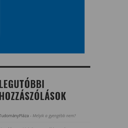
LEGUTÓBBI
HOZZÁSZÓLÁSOK
TudományPláza
-
Melyik a gyengébb nem?