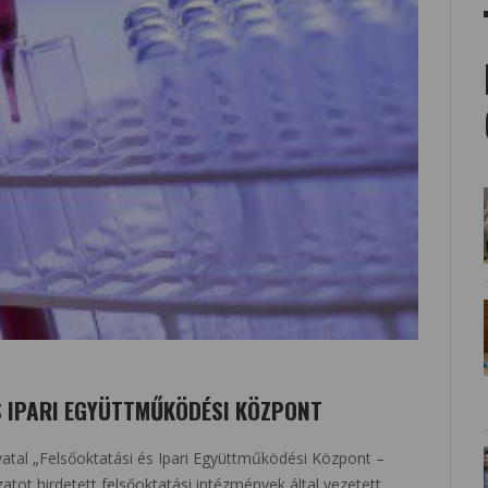
S IPARI EGYÜTTMŰKÖDÉSI KÖZPONT
vatal „Felsőoktatási és Ipari Együttműködési Központ –
zatot hirdetett felsőoktatási intézmények által vezetett