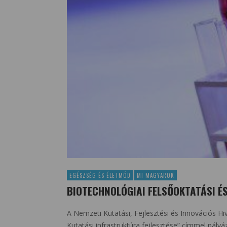
EGÉSZSÉG ÉS ÉLETMÓD
MI MAGYAROK
BIOTECHNOLÓGIAI FELSŐOKTATÁSI É
A Nemzeti Kutatási, Fejlesztési és Innovációs Hi
Kutatási infrastruktúra fejlesztése” címmel pályá