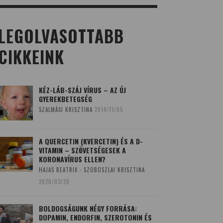
LEGOLVASOTTABB
CIKKEINK
KÉZ-LÁB-SZÁJ VÍRUS – AZ ÚJ
GYEREKBETEGSÉG
SZALMÁSI KRISZTINA
2014/11/05
A QUERCETIN (KVERCETIN) ÉS A D-
VITAMIN – SZÖVETSÉGESEK A
KORONAVÍRUS ELLEN?
HAJAS BEATRIX - SZOBOSZLAI KRISZTINA
2020/03/20
BOLDOGSÁGUNK NÉGY FORRÁSA:
DOPAMIN, ENDORFIN, SZEROTONIN ÉS