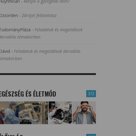
Huynhloan
-
Melyik a gyengébb nem?
Dzsorden
-
Zárójel felbontása
TudományPláza
-
Feladatok és megoldások
deriválás témakörben
Dávid
-
Feladatok és megoldások deriválás
témakörben
EGÉSZSÉG ÉS ÉLETMÓD
373