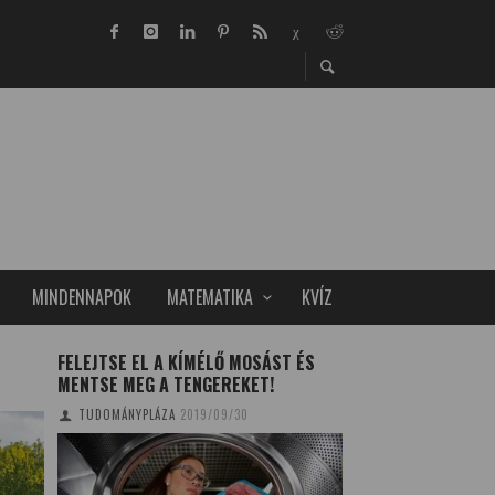
MINDENNAPOK
MATEMATIKA
KVÍZ
FELEJTSE EL A KÍMÉLŐ MOSÁST ÉS
MATEMATIKAI TE
MENTSE MEG A TENGEREKET!
TUDOMÁNYPLÁZA/EL
TUDOMÁNYPLÁZA
2019/09/30