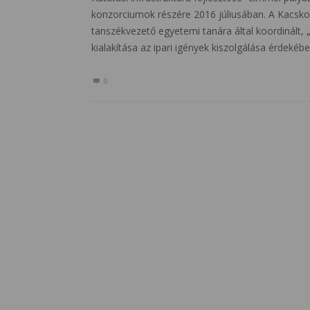
konzorciumok részére 2016 júliusában. A Kacsk
tanszékvezető egyetemi tanára által koordinált, 
kialakítása az ipari igények kiszolgálása érdekéb
0