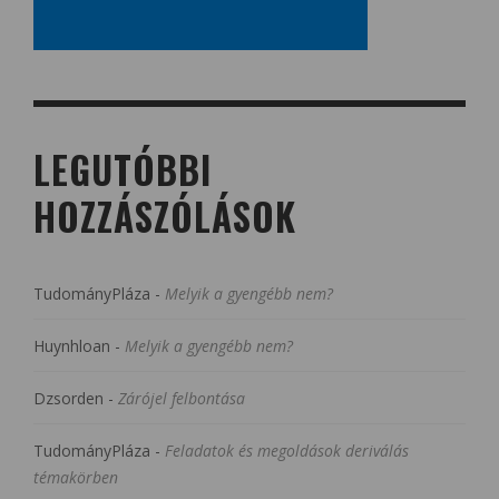
LEGUTÓBBI
HOZZÁSZÓLÁSOK
TudományPláza
-
Melyik a gyengébb nem?
Huynhloan
-
Melyik a gyengébb nem?
Dzsorden
-
Zárójel felbontása
TudományPláza
-
Feladatok és megoldások deriválás
témakörben