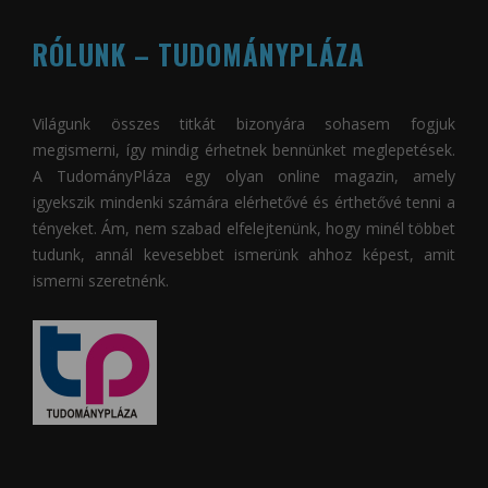
RÓLUNK – TUDOMÁNYPLÁZA
Világunk összes titkát bizonyára sohasem fogjuk
megismerni, így mindig érhetnek bennünket meglepetések.
A
TudományPláza
egy olyan online magazin, amely
igyekszik mindenki számára elérhetővé és érthetővé tenni a
tényeket. Ám, nem szabad elfelejtenünk, hogy minél többet
tudunk, annál kevesebbet ismerünk ahhoz képest, amit
ismerni szeretnénk.