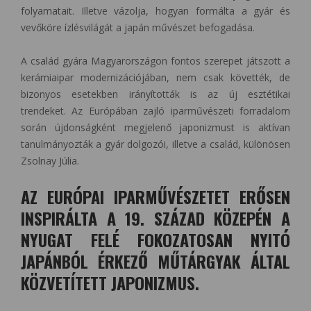
folyamatait. Illetve vázolja, hogyan formálta a gyár és
vevőköre ízlésvilágát a japán művészet befogadása.
A család gyára Magyarországon fontos szerepet játszott a
kerámiaipar modernizációjában, nem csak követték, de
bizonyos esetekben irányították is az új esztétikai
trendeket. Az Európában zajló iparművészeti forradalom
során újdonságként megjelenő japonizmust is aktívan
tanulmányozták a gyár dolgozói, illetve a család, különösen
Zsolnay Júlia.
AZ EURÓPAI IPARMŰVÉSZETET ERŐSEN
INSPIRÁLTA A 19. SZÁZAD KÖZEPÉN A
NYUGAT FELÉ FOKOZATOSAN NYITÓ
JAPÁNBÓL ÉRKEZŐ MŰTÁRGYAK ÁLTAL
KÖZVETÍTETT JAPONIZMUS.