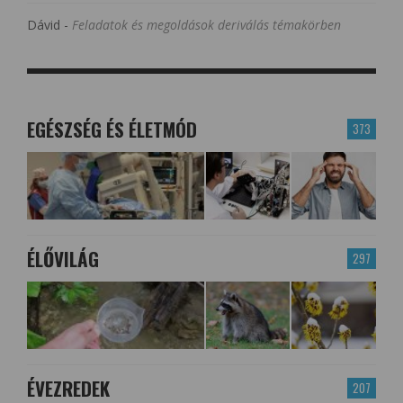
Dávid
-
Feladatok és megoldások deriválás témakörben
EGÉSZSÉG ÉS ÉLETMÓD
373
ÉLŐVILÁG
297
ÉVEZREDEK
207