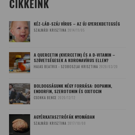
CIKKEINK
KÉZ-LÁB-SZÁJ VÍRUS – AZ ÚJ GYEREKBETEGSÉG
SZALMÁSI KRISZTINA
2014/11/05
A QUERCETIN (KVERCETIN) ÉS A D-VITAMIN –
SZÖVETSÉGESEK A KORONAVÍRUS ELLEN?
HAJAS BEATRIX - SZOBOSZLAI KRISZTINA
2020/03/20
BOLDOGSÁGUNK NÉGY FORRÁSA: DOPAMIN,
ENDORFIN, SZEROTONIN ÉS OXITOCIN
CSONKA BENCE
2020/12/12
AGYÉRKATASZTRÓFÁK NYOMÁBAN
SZALMÁSI KRISZTINA
2017/10/08