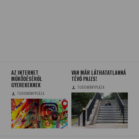
L
AZ INTERNET
VAN MÁR LÁTHATATLANNÁ
A 
MŰKÖDÉSÉRŐL
TÉVŐ PAJZS!
FŰF
GYEREKEKNEK
MÁ
TUDOMÁNYPLÁZA
TUDOMÁNYPLÁZA