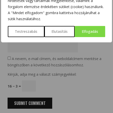
hirdetések vagy tartalmak megjelenítése, valamint a
forgalom elemzése érdekében sütiket (cookie) használunk.
A "Mindet elfogadom" gombra kattintva hozzájárulhat a
Email
*
sütik használatához.
Testreszabás
Elutasítás
Elfogadás
Website
A nevem, e-mail címem, és weboldalcímem mentése a
böngészőben a következő hozzászólásomhoz.
Kérjük, adja meg a választ számjegyekkel:
16 − 3 =