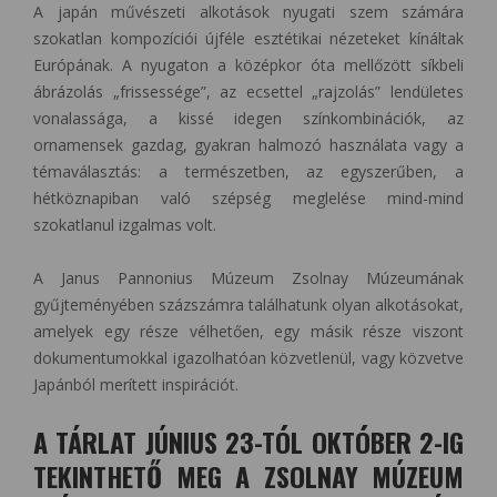
A japán művészeti alkotások nyugati szem számára
szokatlan kompozíciói újféle esztétikai nézeteket kínáltak
Európának. A nyugaton a középkor óta mellőzött síkbeli
ábrázolás „frissessége”, az ecsettel „rajzolás” lendületes
vonalassága, a kissé idegen színkombinációk, az
ornamensek gazdag, gyakran halmozó használata vagy a
témaválasztás: a természetben, az egyszerűben, a
hétköznapiban való szépség meglelése mind-mind
szokatlanul izgalmas volt.
A Janus Pannonius Múzeum Zsolnay Múzeumának
gyűjteményében százszámra találhatunk olyan alkotásokat,
amelyek egy része vélhetően, egy másik része viszont
dokumentumokkal igazolhatóan közvetlenül, vagy közvetve
Japánból merített inspirációt.
A TÁRLAT JÚNIUS 23-TÓL OKTÓBER 2-IG
TEKINTHETŐ MEG A ZSOLNAY MÚZEUM