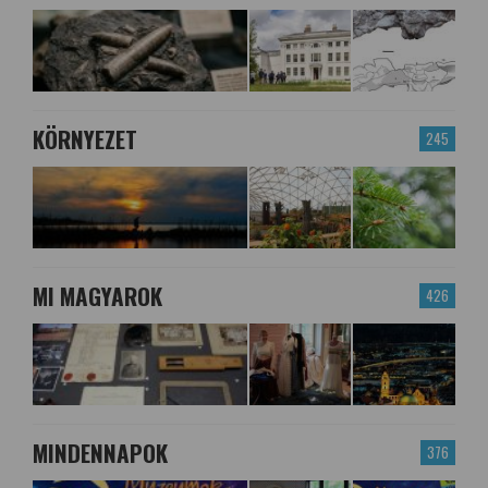
KÖRNYEZET
245
MI MAGYAROK
426
MINDENNAPOK
376