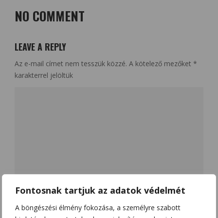
NO COMMENT
LEAVE A REPLY
Az e-mail címet nem tesszük közzé.
A kötelező mezőket
*
karakterrel jelöltük
Fontosnak tartjuk az adatok védelmét
Name
*
A böngészési élmény fokozása, a személyre szabott