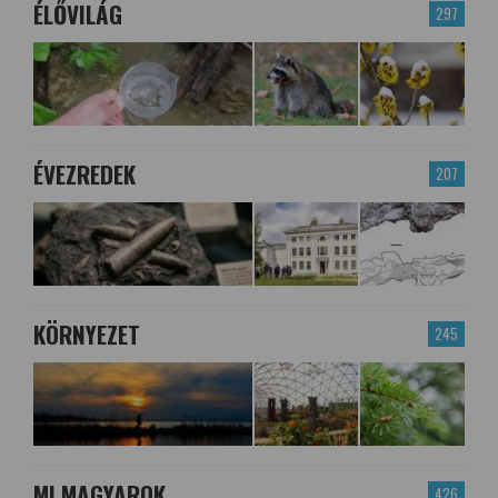
ÉLŐVILÁG
297
ÉVEZREDEK
207
KÖRNYEZET
245
MI MAGYAROK
426