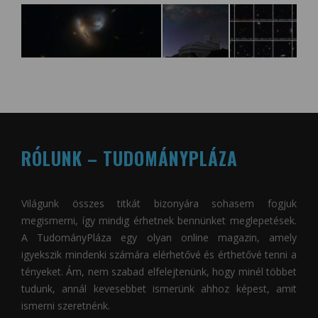
RÓLUNK – TUDOMÁNYPLÁZA
Világunk összes titkát bizonyára sohasem fogjuk
megismerni, így mindig érhetnek bennünket meglepetések.
A
TudományPláza
egy olyan online magazin, amely
igyekszik mindenki számára elérhetővé és érthetővé tenni a
tényeket. Ám, nem szabad elfelejtenünk, hogy minél többet
tudunk, annál kevesebbet ismerünk ahhoz képest, amit
ismerni szeretnénk.