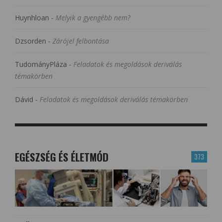
Huynhloan
-
Melyik a gyengébb nem?
Dzsorden
-
Zárójel felbontása
TudományPláza
-
Feladatok és megoldások deriválás
témakörben
Dávid
-
Feladatok és megoldások deriválás témakörben
EGÉSZSÉG ÉS ÉLETMÓD
373