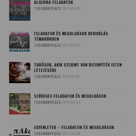
ALGEBRA FELADATOK
TUDOMÁNYPLÁZA
2017/05/23
FELADATOK ÉS MEGOLDÁSOK DERIVÁLÁS
TÉMAKÖRBEN
TUDOMÁNYPLÁZA
2017/05/07
TUDÓSOK, AKIK SZERINT VAN BIZONYÍTÉK ISTEN
LÉTEZÉSÉRE
TUDOMÁNYPLÁZA
2014/10/19
SZÖVEGES FELADATOK ÉS MEGOLDÁSOK
TUDOMÁNYPLÁZA
2019/04/09
EGYENLETEK – FELADATOK ÉS MEGOLDÁSOK
TUDOMÁNYPLÁZA
2017/05/05