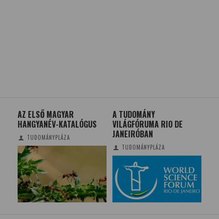
 ÚJ
AZ ELSŐ MAGYAR
A TUDOMÁNY
DN
HANGYANÉV-KATALÓGUS
VILÁGFÓRUMA RIO DE
DER
JANEIRÓBAN
OR
TUDOMÁNYPLÁZA
TUDOMÁNYPLÁZA