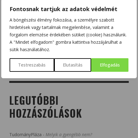
Fontosnak tartjuk az adatok védelmét
A böngészési élmény fokozása, a személyre szabott
hirdetések vagy tartalmak megjelenítése, valamint a
forgalom elemzése érdekében sütiket (cookie) használunk.
A "Mindet elfogadom" gombra kattintva hozzájárulhat a
sütik használatához.
Testreszabás
Elutasítás
Elfogadás
LEGUTÓBBI
HOZZÁSZÓLÁSOK
TudományPláza
-
Melyik a gyengébb nem?