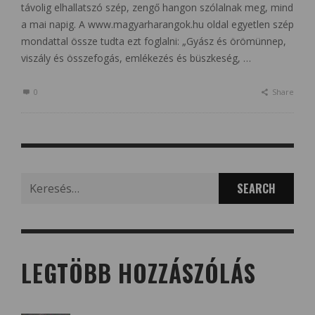
távolig elhallatszó szép, zengő hangon szólalnak meg, mind
a mai napig. A www.magyarharangok.hu oldal egyetlen szép
mondattal össze tudta ezt foglalni: „Gyász és örömünnep,
viszály és összefogás, emlékezés és büszkeség, …
0
Share
Search
for:
LEGTÖBB HOZZÁSZÓLÁS