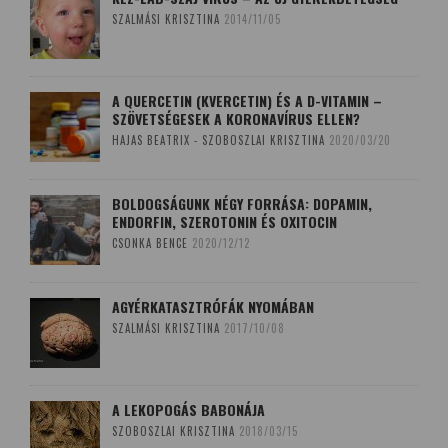
SZALMÁSI KRISZTINA
2014/11/05
A QUERCETIN (KVERCETIN) ÉS A D-VITAMIN –
SZÖVETSÉGESEK A KORONAVÍRUS ELLEN?
HAJAS BEATRIX - SZOBOSZLAI KRISZTINA
2020/03/20
BOLDOGSÁGUNK NÉGY FORRÁSA: DOPAMIN,
ENDORFIN, SZEROTONIN ÉS OXITOCIN
CSONKA BENCE
2020/12/12
AGYÉRKATASZTRÓFÁK NYOMÁBAN
SZALMÁSI KRISZTINA
2017/10/08
A LEKOPOGÁS BABONÁJA
SZOBOSZLAI KRISZTINA
2018/03/15