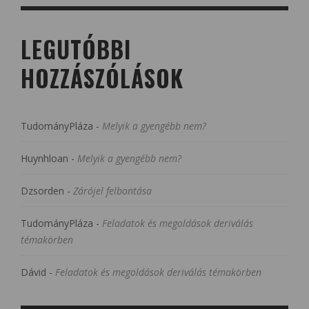
LEGUTÓBBI
HOZZÁSZÓLÁSOK
TudományPláza
-
Melyik a gyengébb nem?
Huynhloan
-
Melyik a gyengébb nem?
Dzsorden
-
Zárójel felbontása
TudományPláza
-
Feladatok és megoldások deriválás
témakörben
Dávid
-
Feladatok és megoldások deriválás témakörben