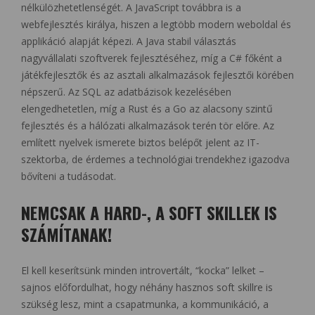
nélkülözhetetlenségét. A JavaScript továbbra is a
webfejlesztés királya, hiszen a legtöbb modern weboldal és
applikáció alapját képezi. A Java stabil választás
nagyvállalati szoftverek fejlesztéséhez, míg a C# főként a
játékfejlesztők és az asztali alkalmazások fejlesztői körében
népszerű. Az SQL az adatbázisok kezelésében
elengedhetetlen, míg a Rust és a Go az alacsony szintű
fejlesztés és a hálózati alkalmazások terén tör előre. Az
említett nyelvek ismerete biztos belépőt jelent az IT-
szektorba, de érdemes a technológiai trendekhez igazodva
bővíteni a tudásodat.
NEMCSAK A HARD-, A SOFT SKILLEK IS
SZÁMÍTANAK!
El kell keserítsünk minden introvertált, “kocka” lelket –
sajnos előfordulhat, hogy néhány hasznos soft skillre is
szükség lesz, mint a csapatmunka, a kommunikáció, a