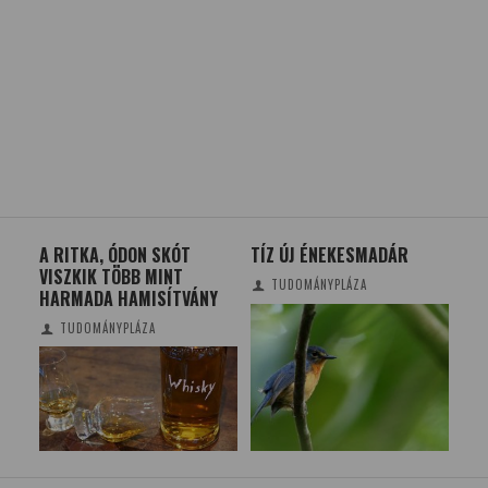
A RITKA, ÓDON SKÓT
TÍZ ÚJ ÉNEKESMADÁR
GL
Ő
VISZKIK TÖBB MINT
ONL
TUDOMÁNYPLÁZA
HARMADA HAMISÍTVÁNY
TUDOMÁNYPLÁZA