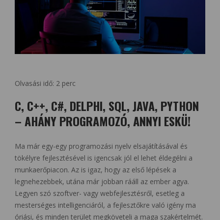
Olvasási idő:
2
perc
C, C++, C#, DELPHI, SQL, JAVA, PYTHON
– AHÁNY PROGRAMOZÓ, ANNYI ESKÜ!
Ma már egy-egy programozási nyelv elsajátításával és
tökélyre fejlesztésével is igencsak jól el lehet éldegélni a
munkaerőpiacon. Az is igaz, hogy az első lépések a
legnehezebbek, utána már jobban rááll az ember agya.
Legyen szó szoftver- vagy webfejlesztésről, esetleg a
mesterséges intelligenciáról, a fejlesztőkre való igény ma
óriási, és minden terület megköveteli a maga szakértelmét.