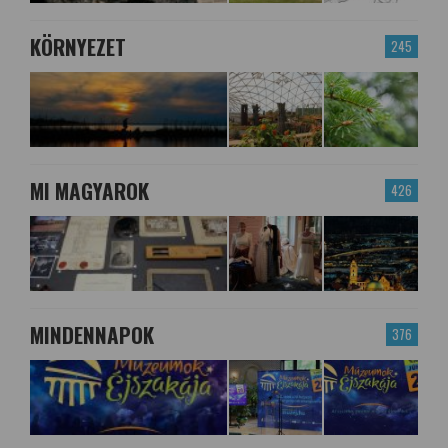
KÖRNYEZET
245
MI MAGYAROK
426
MINDENNAPOK
376