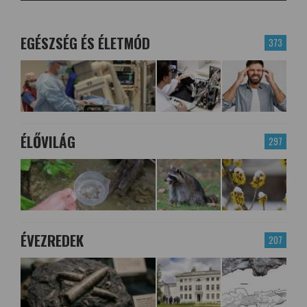
EGÉSZSÉG ÉS ÉLETMÓD
373
ÉLŐVILÁG
297
ÉVEZREDEK
207