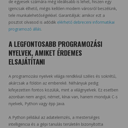
de egyesek számára még ideálisabb is lehet, hiszen egy
igencsak élhető, mégis kellően modern városról beszélünk,
tele munkalehetőségekkel. Garantáljuk: amikor ezt a
posztot olvasod is adódik
elérhető debreceni informatikai
programozó állás
.
A LEGFONTOSABB PROGRAMOZÁSI
NYELVEK, AMIKET ÉRDEMES
ELSAJÁTÍTANI
A programozási nyelvek világa rendkívül széles és sokrétű,
akárcsak a földön az embereké. Néhányuk pedig
kifejezetten fontos közülük, mint a világnyelvek. Ez esetben
azonban nem angol, német, kínai van, hanem mondjuk C-s
nyelvek, Python vagy épp Java.
A Python például az adatelemzés, a mesterséges
intelligencia és a gépi tanulás területén bizonyította