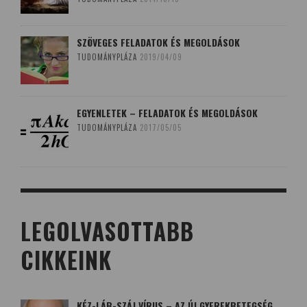
SZÖVEGES FELADATOK ÉS MEGOLDÁSOK
TUDOMÁNYPLÁZA
2019/04/09
EGYENLETEK – FELADATOK ÉS MEGOLDÁSOK
TUDOMÁNYPLÁZA
2017/05/05
LEGOLVASOTTABB
CIKKEINK
KÉZ-LÁB-SZÁJ VÍRUS – AZ ÚJ GYEREKBETEGSÉG