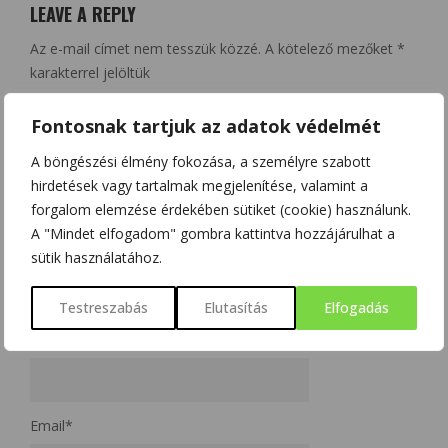
LEAVE A REPLY
Az e-mail címet nem tesszük közzé.
A kötelező mezőket
*
karakterrel jelöltük
Fontosnak tartjuk az adatok védelmét
A böngészési élmény fokozása, a személyre szabott
hirdetések vagy tartalmak megjelenítése, valamint a
forgalom elemzése érdekében sütiket (cookie) használunk.
A "Mindet elfogadom" gombra kattintva hozzájárulhat a
sütik használatához.
Testreszabás
Elutasítás
Elfogadás
Name
*
Email
*