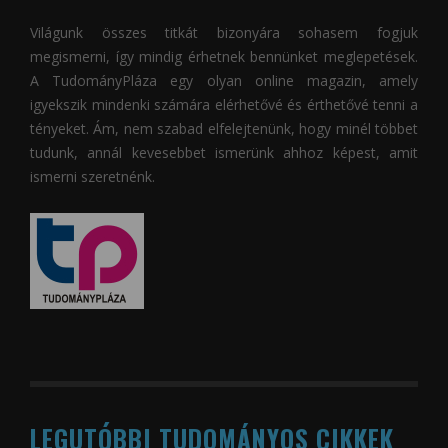
Világunk összes titkát bizonyára sohasem fogjuk
megismerni, így mindig érhetnek bennünket meglepetések.
A
TudományPláza
egy olyan online magazin, amely
igyekszik mindenki számára elérhetővé és érthetővé tenni a
tényeket. Ám, nem szabad elfelejtenünk, hogy minél többet
tudunk, annál kevesebbet ismerünk ahhoz képest, amit
ismerni szeretnénk.
LEGUTÓBBI TUDOMÁNYOS CIKKEK