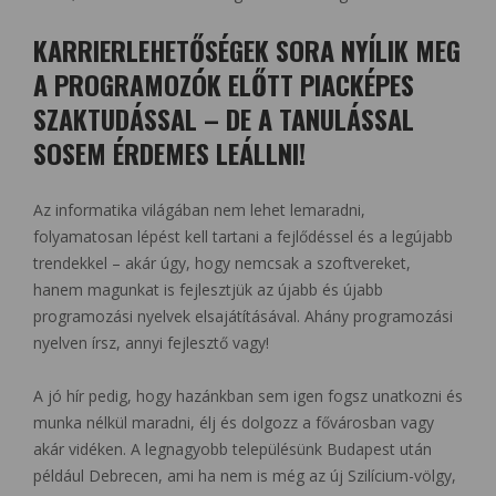
KARRIERLEHETŐSÉGEK SORA NYÍLIK MEG
A PROGRAMOZÓK ELŐTT PIACKÉPES
SZAKTUDÁSSAL – DE A TANULÁSSAL
SOSEM ÉRDEMES LEÁLLNI!
Az informatika világában nem lehet lemaradni,
folyamatosan lépést kell tartani a fejlődéssel és a legújabb
trendekkel – akár úgy, hogy nemcsak a szoftvereket,
hanem magunkat is fejlesztjük az újabb és újabb
programozási nyelvek elsajátításával. Ahány programozási
nyelven írsz, annyi fejlesztő vagy!
A jó hír pedig, hogy hazánkban sem igen fogsz unatkozni és
munka nélkül maradni, élj és dolgozz a fővárosban vagy
akár vidéken. A legnagyobb településünk Budapest után
például Debrecen, ami ha nem is még az új Szilícium-völgy,