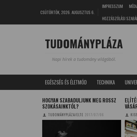
IMPRESSZUM
MÉDI
CSÜTÖRTÖK, 2026. AUGUSZTUS 6.
HOZZÁSZÓLÁSI SZABÁ
TUDOMÁNYPLÁZA
Napi hírek a tudomány világából.
EGÉSZSÉG ÉS ÉLETMÓD
TECHNIKA
UNIV
IÓZÁS
HOGYAN SZABADULJUNK MEG ROSSZ
ELÍTÉ
SZOKÁSAINKTÓL?
VÁSÁ
8/03/01
TUDOMÁNYPLÁZA/ELTE
2017/07/06
KIS