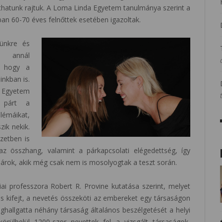
thatunk rajtuk. A Loma Linda Egyetem tanulmánya szerint a
ban 60-70 éves felnőttek esetében igazoltak.
ünkre és
k, annál
, hogy a
nkban is.
 Egyetem
y párt a
lémáikat,
ik nekik.
zetben is
az összhang, valamint a párkapcsolati elégedettség, így
párok, akik még csak nem is mosolyogtak a teszt során.
ai professzora Robert R. Provine kutatása szerint, melyet
 is kifejt, a nevetés összeköti az embereket egy társaságon
ighallgatta néhány társaság általános beszélgetését a helyi
örülbelül 1200-szor nevettek fel a vizsgált társaságok,