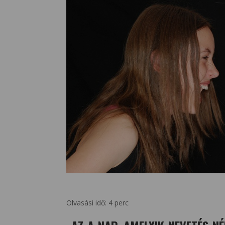
Olvasási idő:
4
perc