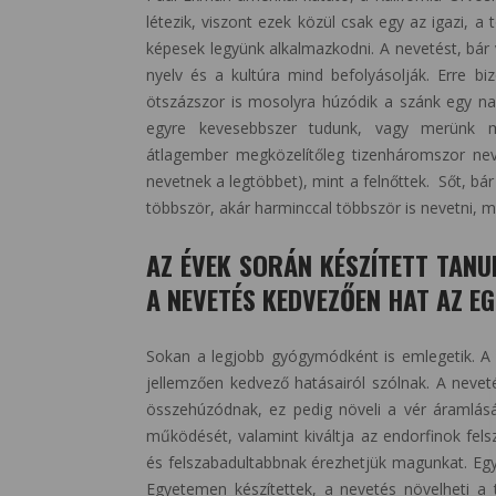
létezik, viszont ezek közül csak egy az igazi, a 
képesek legyünk alkalmazkodni. A nevetést, bár 
nyelv és a kultúra mind befolyásolják. Erre b
ötszázszor is mosolyra húzódik a szánk egy na
egyre kevesebbszer tudunk, vagy merünk mo
átlagember megközelítőleg tizenháromszor ne
nevetnek a legtöbbet), mint a felnőttek. Sőt, 
többször, akár harminccal többször is nevetni, 
AZ ÉVEK SORÁN KÉSZÍTETT TAN
A NEVETÉS KEDVEZŐEN HAT AZ EG
Sokan a legjobb gyógymódként is emlegetik. A
jellemzően kedvező hatásairól szólnak. A nevet
összehúzódnak, ez pedig növeli a vér áramlását 
működését, valamint kiváltja az endorfinok felsz
és felszabadultabbnak érezhetjük magunkat. Egy
Egyetemen készítettek, a nevetés növelheti a 