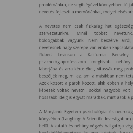
problémánkra, de segítségével könnyebben túlju
nevetés fejleszti a memóriánkat, melyet elsősor
A nevetés nem csak fizikailag hat egészség
szervezetünkre. Minél többet nevetün
boldogabbak vagyunk. Nem beszélve arról
nevetésnek nagy szerepe van emberi kapcsolatai
Robert Levinson a Kaliforniai Berkeley
pszichológiaprofesszora meghívott néhán
laborjába és arra kérte őket, vitassák meg prob
beszéljék meg, mi az, ami a másikban nem tetsz
Azok között a párok között, akik ebben a hely
képesek voltak nevetni, sokkal nagyobb volt 
hosszabb ideig is együtt maradtak, mint azok a 
A Marylandi Egyetem pszichológiai és neurológi
könyvében (Laughing: A Scientific Investigation)
belül. A kutató és néhány végzős hallgatója vég
bevásárlóközpontban és arra jutottak, hogy k