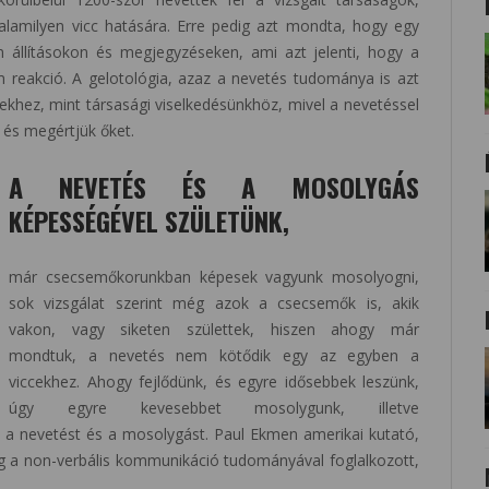
lamilyen vicc hatására. Erre pedig azt mondta, hogy egy
állításokon és megjegyzéseken, ami azt jelenti, hogy a
reakció. A gelotológia, azaz a nevetés tudománya is azt
khez, mint társasági viselkedésünkhöz, mivel a nevetéssel
és megértjük őket.
A NEVETÉS ÉS A MOSOLYGÁS
KÉPESSÉGÉVEL SZÜLETÜNK,
már csecsemőkorunkban képesek vagyunk mosolyogni,
sok vizsgálat szerint még azok a csecsemők is, akik
vakon, vagy siketen születtek, hiszen ahogy már
mondtuk, a nevetés nem kötődik egy az egyben a
viccekhez. Ahogy fejlődünk, és egyre idősebbek leszünk,
úgy egyre kevesebbet mosolygunk, illetve
ni a nevetést és a mosolygást. Paul Ekmen amerikai kutató,
eg a non-verbális kommunikáció tudományával foglalkozott,