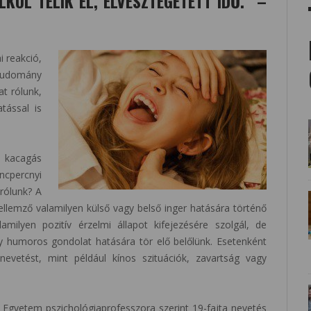
LKÜL TELIK EL, ELVESZTEGETETT IDŐ.” –
i reakció,
tudomány
at rólunk,
tással is
ű kacagás
ncpercnyi
 rólunk? A
llemző valamilyen külső vagy belső inger hatására történő
alamilyen pozitív érzelmi állapot kifejezésére szolgál, de
y humoros gondolat hatására tör elő belőlünk. Esetenként
 nevetést, mint például kínos szituációk, zavartság vagy
i Egyetem pszichológiaprofesszora szerint 19-fajta nevetés