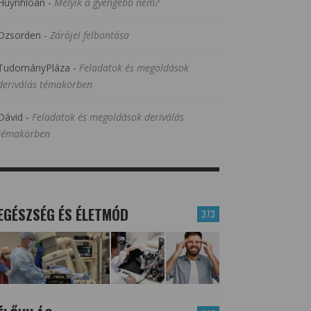
Huynhloan
-
Melyik a gyengébb nem?
Dzsorden
-
Zárójel felbontása
TudományPláza
-
Feladatok és megoldások
deriválás témakörben
Dávid
-
Feladatok és megoldások deriválás
témakörben
EGÉSZSÉG ÉS ÉLETMÓD
373