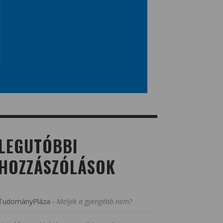
LEGUTÓBBI
HOZZÁSZÓLÁSOK
TudományPláza
-
Melyik a gyengébb nem?