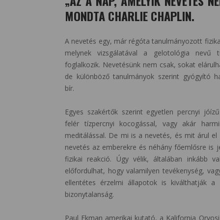
„AZ A NAP, AMELYIK NEVETÉS NÉ
MONDTA CHARLIE CHAPLIN.
A nevetés egy, már régóta tanulmányozott fizika
melynek vizsgálatával a gelotológia nevű 
foglalkozik. Nevetésünk nem csak, sokat elárulh
de különböző tanulmányok szerint gyógyító ha
bír.
Egyes szakértők szerint egyetlen percnyi jóíz
felér tízpercnyi kocogással, vagy akár harmi
meditálással. De mi is a nevetés, és mit árul el
nevetés az emberekre és néhány főemlősre is je
fizikai reakció. Úgy vélik, általában inkább v
előfordulhat, hogy valamilyen tevékenység, vag
ellentétes érzelmi állapotok is kiválthatják a
bizonytalanság.
Paul Ekman amerikai kutató, a Kalifornia Orvos