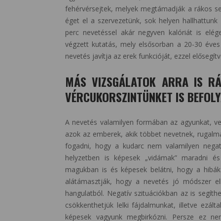
fehérvérsejtek, melyek megtámadják a rákos sej
éget el a szervezetünk, sok helyen hallhattunk
perc nevetéssel akár negyven kalóriát is elé
végzett kutatás, mely elsősorban a 20-30 éves 
nevetés javítja az erek funkcióját, ezzel elősegít
MÁS VIZSGÁLATOK ARRA IS RÁ
VÉRCUKORSZINTÜNKET IS BEFOLYÁ
A nevetés valamilyen formában az agyunkat, vel
azok az emberek, akik többet nevetnek, rugalm
fogadni, hogy a kudarc nem valamilyen negatí
helyzetben is képesek „vidámak” maradni és
magukban is és képesek belátni, hogy a hibák
alátámasztják, hogy a nevetés jó módszer elk
hangulatból. Negatív szituációkban az is segíth
csökkenthetjük lelki fájdalmunkat, illetve ezál
képesek vagyunk megbirkózni. Persze ez ne