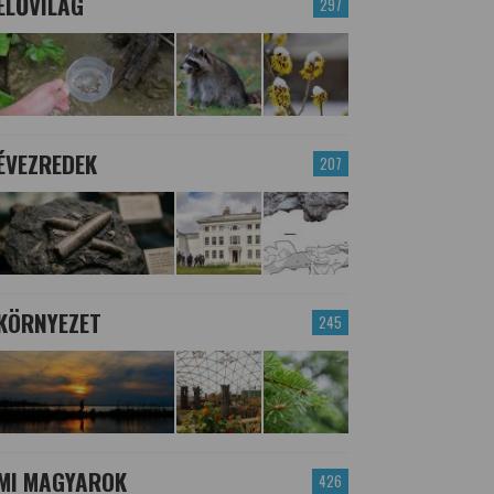
ÉLŐVILÁG
297
ÉVEZREDEK
207
KÖRNYEZET
245
MI MAGYAROK
426