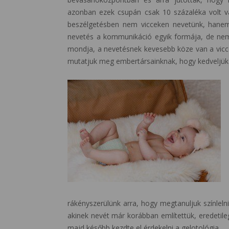
azonban ezek csupán csak 10 százaléka volt va
beszélgetésben nem vicceken nevetünk, hanem 
nevetés a kommunikáció egyik formája, de nem 
mondja, a nevetésnek kevesebb köze van a vicce
mutatjuk meg embertársainknak, hogy kedveljük 
rákényszerülünk arra, hogy megtanuljuk színlel
akinek nevét már korábban említettük, eredetil
majd később kezdte el érdekelni a gelotológia.