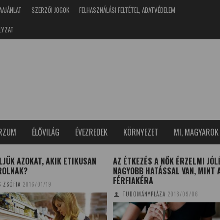
AAJÁNLAT
SZERZŐI JOGOK
FELHASZNÁLÁSI FELTÉTEL, ADATVÉDELEM
LYZAT
ERZUM
ÉLŐVILÁG
ÉVEZREDEK
KÖRNYEZET
MI, MAGYAROK
LJÜK AZOKAT, AKIK ETIKUSAN
AZ ÉTKEZÉS A NŐK ÉRZELMI JÓ
ROLNAK?
NAGYOBB HATÁSSAL VAN, MINT 
FÉRFIAKÉRA
S ZSÓFIA
2016/01/19
TUDOMÁNYPLÁZA
2018/09/06