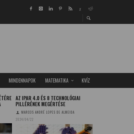
MINDENNAPOK
MATEMATIKA
KVÍZ
LÉTÉRE
AZ IPAR 4.0 ÉS 8 TECHNOLÓGIAI
EGYEDI MUNKAVÉD
A
PILLÉRÉNEK MEGÉRTÉSE
TUDOMÁNYPLÁZA
20
MARCOS ANDRÉ LOPES DE ALMEIDA
2024/04/22