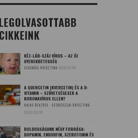
LEGOLVASOTTABB
CIKKEINK
KÉZ-LÁB-SZÁJ VÍRUS – AZ ÚJ
GYEREKBETEGSÉG
SZALMÁSI KRISZTINA
2014/11/05
A QUERCETIN (KVERCETIN) ÉS A D-
VITAMIN – SZÖVETSÉGESEK A
KORONAVÍRUS ELLEN?
HAJAS BEATRIX - SZOBOSZLAI KRISZTINA
2020/03/20
BOLDOGSÁGUNK NÉGY FORRÁSA:
DOPAMIN, ENDORFIN, SZEROTONIN ÉS