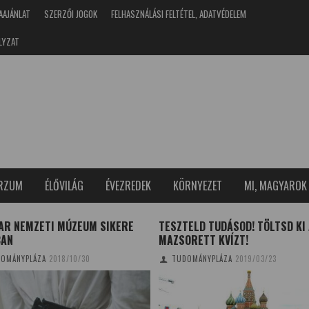
AAJÁNLAT
SZERZŐI JOGOK
FELHASZNÁLÁSI FELTÉTEL, ADATVÉDELEM
LYZAT
ERZUM
ÉLŐVILÁG
ÉVEZREDEK
KÖRNYEZET
MI, MAGYAROK
AR NEMZETI MÚZEUM SIKERE
TESZTELD TUDÁSOD! TÖLTSD KI
BAN
MAZSORETT KVÍZT!
OMÁNYPLÁZA
2018/10/30
TUDOMÁNYPLÁZA
2019/03/23