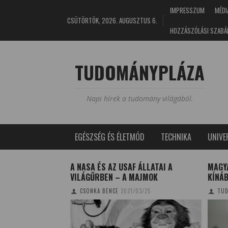
IMPRESSZUM
MÉDI
CSÜTÖRTÖK, 2026. AUGUSZTUS 6.
HOZZÁSZÓLÁSI SZABÁ
TUDOMÁNYPLÁZA
Napi hírek a tudomány világából.
EGÉSZSÉG ÉS ÉLETMÓD
TECHNIKA
UNIV
AJT
A NASA ÉS AZ USAF ÁLLATAI A
MAGY
VILÁGŰRBEN – A MAJMOK
KÍNÁ
4/05/21
CSONKA BENCE
2021/03/25
TUD