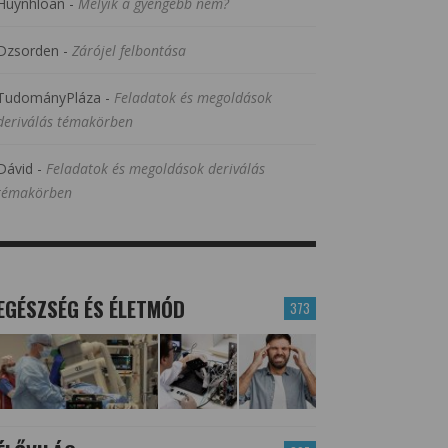
Huynhloan
-
Melyik a gyengébb nem?
Dzsorden
-
Zárójel felbontása
TudományPláza
-
Feladatok és megoldások
deriválás témakörben
Dávid
-
Feladatok és megoldások deriválás
témakörben
EGÉSZSÉG ÉS ÉLETMÓD
373