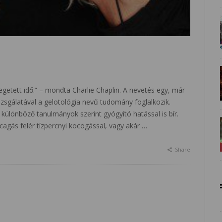
ztegetett idő.” – mondta Charlie Chaplin. A nevetés egy, már
izsgálatával a gelotológia nevű tudomány foglalkozik.
különböző tanulmányok szerint gyógyító hatással is bír.
acagás felér tízpercnyi kocogással, vagy akár …
Share