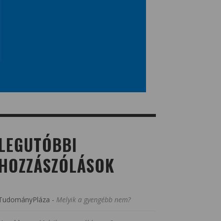
LEGUTÓBBI
HOZZÁSZÓLÁSOK
TudományPláza
-
Melyik a gyengébb nem?