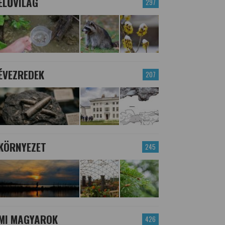
ÉLŐVILÁG
297
ÉVEZREDEK
207
KÖRNYEZET
245
MI MAGYAROK
426