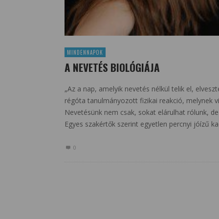
MINDENNAPOK
A NEVETÉS BIOLÓGIÁJA
„Az a nap, amelyik nevetés nélkül telik el, elves
régóta tanulmányozott fizikai reakció, melynek v
Nevetésünk nem csak, sokat elárulhat rólunk, de 
Egyes szakértők szerint egyetlen percnyi jóízű k
0