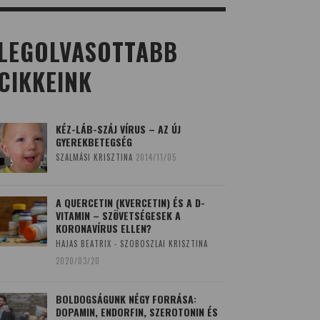
LEGOLVASOTTABB
CIKKEINK
KÉZ-LÁB-SZÁJ VÍRUS – AZ ÚJ
GYEREKBETEGSÉG
SZALMÁSI KRISZTINA
2014/11/05
A QUERCETIN (KVERCETIN) ÉS A D-
VITAMIN – SZÖVETSÉGESEK A
KORONAVÍRUS ELLEN?
HAJAS BEATRIX - SZOBOSZLAI KRISZTINA
2020/03/20
BOLDOGSÁGUNK NÉGY FORRÁSA:
DOPAMIN, ENDORFIN, SZEROTONIN ÉS