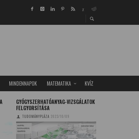
MINDENNAPOK
MATEMATIKA
KVÍZ
 A
GYÓGYSZERHATÓANYAG-VIZSGÁLATOK
MUSLICÁK ÉS AZ 
FELGYORSÍTÁSA
KOMMUNIKÁCIÓÉRT
TUDOMÁNYPLÁZA
2023/10/09
ZENTAI MÓNIKA
201