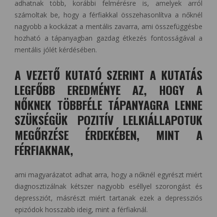
adhatnak több, korábbi felmérésre is, amelyek arról
számoltak be, hogy a férfiakkal összehasonlítva a nőknél
nagyobb a kockázat a mentális zavarra, ami összefüggésbe
hozható a tápanyagban gazdag étkezés fontosságával a
mentális jólét kérdésében.
A VEZETŐ KUTATÓ SZERINT A KUTATÁS
LEGFŐBB EREDMÉNYE AZ, HOGY A
NŐKNEK TÖBBFÉLE TÁPANYAGRA LENNE
SZÜKSÉGÜK POZITÍV LELKIÁLLAPOTUK
MEGŐRZÉSE ÉRDEKÉBEN, MINT A
FÉRFIAKNAK,
ami magyarázatot adhat arra, hogy a nőknél egyrészt miért
diagnosztizálnak kétszer nagyobb eséllyel szorongást és
depressziót, másrészt miért tartanak ezek a depressziós
epizódok hosszabb ideig, mint a férfiaknál.