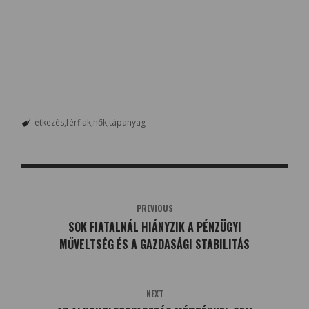
étkezés
férfiak
nők
tápanyag
PREVIOUS
SOK FIATALNÁL HIÁNYZIK A PÉNZÜGYI
MŰVELTSÉG ÉS A GAZDASÁGI STABILITÁS
NEXT