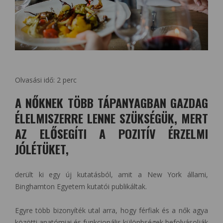
Olvasási idő:
2
perc
A NŐKNEK TÖBB TÁPANYAGBAN GAZDAG
ÉLELMISZERRE LENNE SZÜKSÉGÜK, MERT
AZ ELŐSEGÍTI A POZITÍV ÉRZELMI
JÓLÉTÜKET,
derült ki egy új kutatásból, amit a New York állami,
Binghamton Egyetem kutatói publikáltak.
Egyre több bizonyíték utal arra, hogy férfiak és a nők agya
közötti anatómiai és funkcionális különbségek befolyásolják