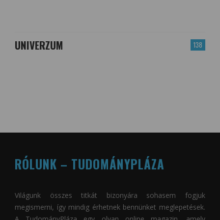
UNIVERZUM
138
RÓLUNK – TUDOMÁNYPLÁZA
Világunk összes titkát bizonyára sohasem fogjuk
megismerni, így mindig érhetnek bennünket meglepetések.
A
TudományPláza
egy olyan online magazin, amely