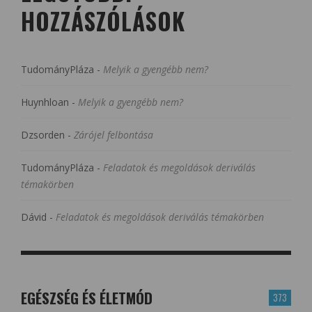
HOZZÁSZÓLÁSOK
TudományPláza
-
Melyik a gyengébb nem?
Huynhloan
-
Melyik a gyengébb nem?
Dzsorden
-
Zárójel felbontása
TudományPláza
-
Feladatok és megoldások deriválás
témakörben
Dávid
-
Feladatok és megoldások deriválás témakörben
EGÉSZSÉG ÉS ÉLETMÓD
373