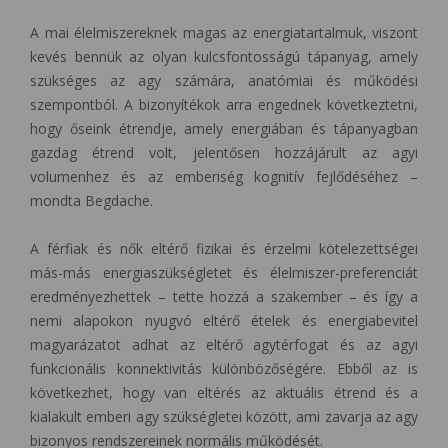
A mai élelmiszereknek magas az energiatartalmuk, viszont
kevés bennük az olyan kulcsfontosságú tápanyag, amely
szükséges az agy számára, anatómiai és működési
szempontból. A bizonyítékok arra engednek következtetni,
hogy őseink étrendje, amely energiában és tápanyagban
gazdag étrend volt, jelentősen hozzájárult az agyi
volumenhez és az emberiség kognitív fejlődéséhez –
mondta Begdache.
A férfiak és nők eltérő fizikai és érzelmi kötelezettségei
más-más energiaszükségletet és élelmiszer-preferenciát
eredményezhettek – tette hozzá a szakember – és így a
nemi alapokon nyugvó eltérő ételek és energiabevitel
magyarázatot adhat az eltérő agytérfogat és az agyi
funkcionális konnektivitás különbözőségére. Ebből az is
következhet, hogy van eltérés az aktuális étrend és a
kialakult emberi agy szükségletei között, ami zavarja az agy
bizonyos rendszereinek normális működését.