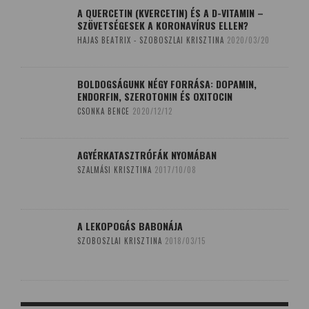
A QUERCETIN (KVERCETIN) ÉS A D-VITAMIN –
SZÖVETSÉGESEK A KORONAVÍRUS ELLEN?
HAJAS BEATRIX - SZOBOSZLAI KRISZTINA
2020/03/20
BOLDOGSÁGUNK NÉGY FORRÁSA: DOPAMIN,
ENDORFIN, SZEROTONIN ÉS OXITOCIN
CSONKA BENCE
2020/12/12
AGYÉRKATASZTRÓFÁK NYOMÁBAN
SZALMÁSI KRISZTINA
2017/10/08
A LEKOPOGÁS BABONÁJA
SZOBOSZLAI KRISZTINA
2018/03/15