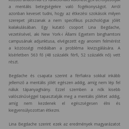
a mentális betegségekre való fogékonyságot. Arról
azonban keveset tudni, hogy az étkezési szokások milyen
szerepet játszanak a nem specifikus pszichológiai jólét
kialakulásában. Egy kutató csoport Lina Begdache,
vezetésével, aki New York-i Állami Egyetem binghamtoni
campusának adjunktusa, elvégezett egy anonim felmérést
a közösségi médiában a probléma kivizsgálására. A
kísérletben 563 fő (48 százalék férfi, 52 százalék nő) vett
részt.
Begdache és csapata szerint a férfiakra sokkal inkább
jellemző a mentális jólét egészen addig, amíg nem lép fel
náluk tápanyaghiány. Ezzel szemben a nők kisebb
valószínűséggel tapasztalják meg a mentális jólétet addig,
amíg nem kezdenek el egészségesen élni és
kiegyensúlyozottan étkezni.
Lina Begdache szerint ezek az eredmények magyarázatot