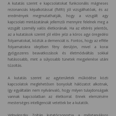
A kutatás szerint e kapcsolatokat funkcionális mágneses
rezonanciás képalkotással (fMRI) jól vizsgálhatóak, és az
eredmények megmutathatják, hogy a vizsgált agy
kapcsolati mintázatának jellemzői mennyire felelnek meg a
vizsgált személy valós életkorának. Ha az eltérés jelentős,
az a kutatások szerint jól előre jelzi a kóros agyi öregedési
folyamatokat, köztük a demenciát is. Fontos, hogy az efféle
folyamatokra idejében fény derüljön, mivel a korai
gyógyszeres beavatkozások és életmódváltás sokkal
hatásosabb, mint a súlyosabb tünetek megjelenése utáni
tűzoltás.
A kutatás szerint az agyterületek működése közti
kapcsolatok meglehetősen bonyolult hálózatot alkotnak,
így egyáltalán nem nyilvánvaló, hogy milyen tulajdonságaik
vannak kapcsolatban az életkorral. Ennek elemzésére
mesterséges intelligenciát vetettek be a kutatók.
Vidnyánszky Zoltán kutatócsoportja a mélytanulásos