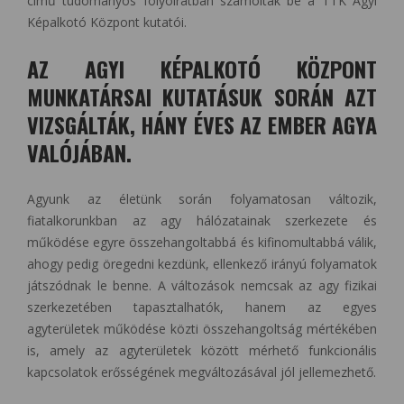
című tudományos folyóiratban számoltak be a TTK Agyi
Képalkotó Központ kutatói.
AZ AGYI KÉPALKOTÓ KÖZPONT
MUNKATÁRSAI KUTATÁSUK SORÁN AZT
VIZSGÁLTÁK, HÁNY ÉVES AZ EMBER AGYA
VALÓJÁBAN.
Agyunk az életünk során folyamatosan változik,
fiatalkorunkban az agy hálózatainak szerkezete és
működése egyre összehangoltabbá és kifinomultabbá válik,
ahogy pedig öregedni kezdünk, ellenkező irányú folyamatok
játszódnak le benne. A változások nemcsak az agy fizikai
szerkezetében tapasztalhatók, hanem az egyes
agyterületek működése közti összehangoltság mértékében
is, amely az agyterületek között mérhető funkcionális
kapcsolatok erősségének megváltozásával jól jellemezhető.