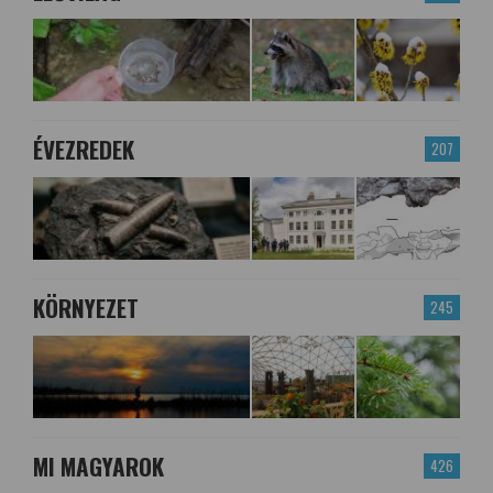
ÉVEZREDEK
207
KÖRNYEZET
245
MI MAGYAROK
426