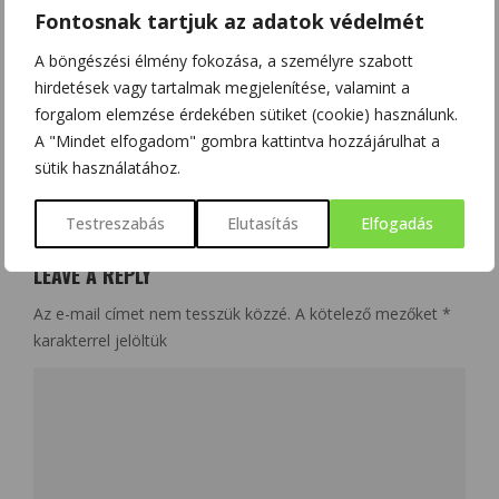
Fontosnak tartjuk az adatok védelmét
RÉGIÓSPECIFIKUS AGYKÉRGI KOMMUNIKÁCIÓS CSATORNA
A böngészési élmény fokozása, a személyre szabott
hirdetések vagy tartalmak megjelenítése, valamint a
forgalom elemzése érdekében sütiket (cookie) használunk.
A "Mindet elfogadom" gombra kattintva hozzájárulhat a
sütik használatához.
NO COMMENT
Testreszabás
Elutasítás
Elfogadás
LEAVE A REPLY
Az e-mail címet nem tesszük közzé.
A kötelező mezőket
*
karakterrel jelöltük