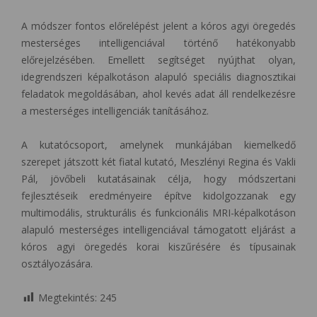
A módszer fontos előrelépést jelent a kóros agyi öregedés
mesterséges intelligenciával történő hatékonyabb
előrejelzésében. Emellett segítséget nyújthat olyan,
idegrendszeri képalkotáson alapuló speciális diagnosztikai
feladatok megoldásában, ahol kevés adat áll rendelkezésre
a mesterséges intelligenciák tanításához.
A kutatócsoport, amelynek munkájában kiemelkedő
szerepet játszott két fiatal kutató, Meszlényi Regina és Vakli
Pál, jövőbeli kutatásainak célja, hogy módszertani
fejlesztéseik eredményeire építve kidolgozzanak egy
multimodális, strukturális és funkcionális MRI-képalkotáson
alapuló mesterséges intelligenciával támogatott eljárást a
kóros agyi öregedés korai kiszűrésére és típusainak
osztályozására.
Megtekintés:
245