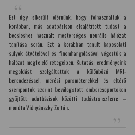
Ezt úgy sikerült elérnünk, hogy felhasználtuk a
korábban, más adatbázison elsajátított tudást a
becsléshez használt mesterséges neurális hálózat
tanítása során. Ezt a korábban tanult kapcsolati
súlyok átvételével és finomhangolásával végeztük a
hálózat megfelelő rétegeiben. Kutatási eredményeink
megoldást szolgáltattak a különböző MRI-
berendezéssel, mérési paraméterekkel és eltérő
szempontok szerint beválogatott embercsoportokon
gyűjtött adatbázisok közötti tudástranszferre –
mondta Vidnyánszky Zoltán.