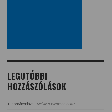
LEGUTÓBBI
HOZZÁSZÓLÁSOK
TudományPláza
-
Melyik a gyengébb nem?