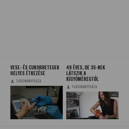
EK
49 ÉVES, DE 35-NEK
LEHET-E SZUBJEKTIVITÁSA
NŐ
LÁTSZIK A
A MESTERSÉGES
KÍGYÓMÉREGTŐL
INTELLIGENCIÁNAK?
TUDOMÁNYPLÁZA
SZOBOSZLAI KRISZTINA