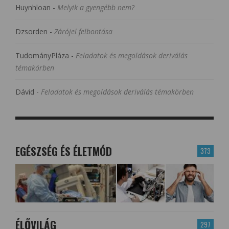
Huynhloan
-
Melyik a gyengébb nem?
Dzsorden
-
Zárójel felbontása
TudományPláza
-
Feladatok és megoldások deriválás
témakörben
Dávid
-
Feladatok és megoldások deriválás témakörben
EGÉSZSÉG ÉS ÉLETMÓD
373
ÉLŐVILÁG
297