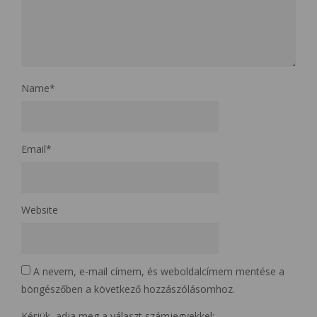
Name
*
Email
*
Website
A nevem, e-mail címem, és weboldalcímem mentése a
böngészőben a következő hozzászólásomhoz.
Kérjük, adja meg a választ számjegyekkel: