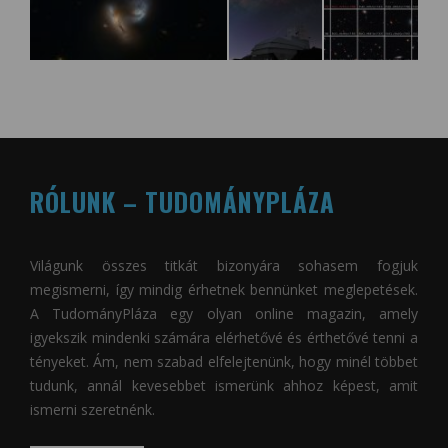
RÓLUNK – TUDOMÁNYPLÁZA
Világunk összes titkát bizonyára sohasem fogjuk
megismerni, így mindig érhetnek bennünket meglepetések.
A
TudományPláza
egy olyan online magazin, amely
igyekszik mindenki számára elérhetővé és érthetővé tenni a
tényeket. Ám, nem szabad elfelejtenünk, hogy minél többet
tudunk, annál kevesebbet ismerünk ahhoz képest, amit
ismerni szeretnénk.