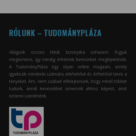
RÓLUNK – TUDOMÁNYPLÁZA
Világunk összes titkát bizonyára sohasem fogjuk
megismerni, így mindig érhetnek bennünket meglepetések.
A
TudományPláza
egy olyan online magazin, amely
igyekszik mindenki számára elérhetővé és érthetővé tenni a
tényeket. Ám, nem szabad elfelejtenünk, hogy minél többet
tudunk, annál kevesebbet ismerünk ahhoz képest, amit
ismerni szeretnénk.