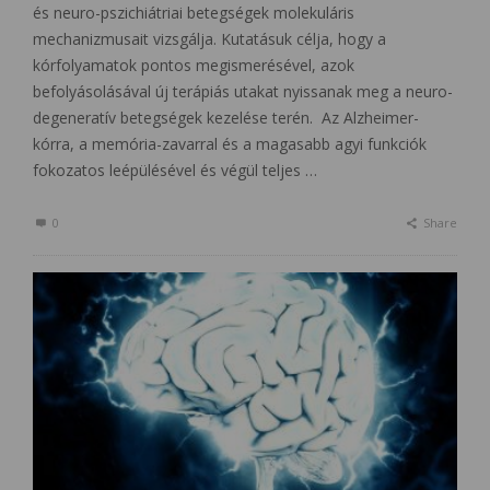
és neuro-pszichiátriai betegségek molekuláris
mechanizmusait vizsgálja. Kutatásuk célja, hogy a
kórfolyamatok pontos megismerésével, azok
befolyásolásával új terápiás utakat nyissanak meg a neuro-
degeneratív betegségek kezelése terén. Az Alzheimer-
kórra, a memória-zavarral és a magasabb agyi funkciók
fokozatos leépülésével és végül teljes …
0
Share