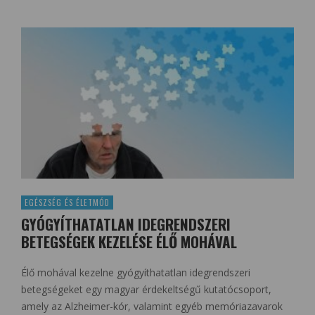
EGÉSZSÉG ÉS ÉLETMÓD
GYÓGYÍTHATATLAN IDEGRENDSZERI
BETEGSÉGEK KEZELÉSE ÉLŐ MOHÁVAL
Élő mohával kezelne gyógyíthatatlan idegrendszeri
betegségeket egy magyar érdekeltségű kutatócsoport,
amely az Alzheimer-kór, valamint egyéb memóriazavarok