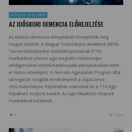
EGÉSZSÉG ÉS ÉLETMÓD
AZ IDŐSKORI DEMENCIA ELŐREJELZÉSE
Az időskori demencia előrejelzését könnyíthetik meg
magyar kutatók. A Magyar Tudományos Akadémia (MTA)
Természettudományi Kutatóközpontjának (TTK)
munkatársai a kóros agyi öregedés mesterséges
intelligenciával történő hatékonyabb előrejelzésében értek
el fontos előrelépést. A Nemzeti Agykutatási Program által
támogatott vizsgálat eredményeiről a GigaScience
című tudományos folyóiratban számoltak be a TTK Agyi
Képalkotó Központ kutatói. Az Agyi Képalkotó Központ
munkatársai kutatásuk …
0
Share