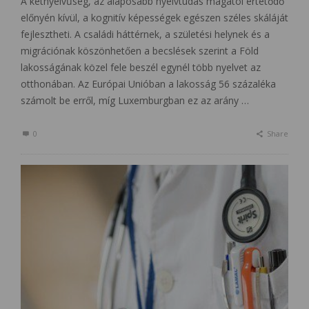
A kétnyelvűség, az alaposabb nyelvtudás magától értetődő
előnyén kívül, a kognitív képességek egészen széles skáláját
fejlesztheti. A családi háttérnek, a születési helynek és a
migrációnak köszönhetően a becslések szerint a Föld
lakosságának közel fele beszél egynél több nyelvet az
otthonában. Az Európai Unióban a lakosság 56 százaléka
számolt be erről, míg Luxemburgban ez az arány …
0
Share