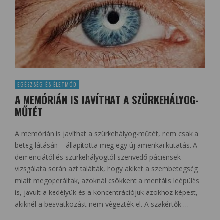
EGÉSZSÉG ÉS ÉLETMÓD
A MEMÓRIÁN IS JAVÍTHAT A SZÜRKEHÁLYOG-
MŰTÉT
A memórián is javíthat a szürkehályog-műtét, nem csak a
beteg látásán – állapította meg egy új amerikai kutatás. A
demenciától és szürkehályogtól szenvedő páciensek
vizsgálata során azt találták, hogy akiket a szembetegség
miatt megoperáltak, azoknál csökkent a mentális leépülés
is, javult a kedélyük és a koncentrációjuk azokhoz képest,
akiknél a beavatkozást nem végezték el. A szakértők …