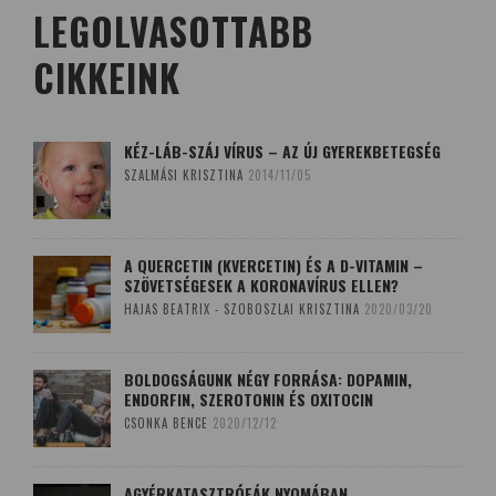
LEGOLVASOTTABB
CIKKEINK
KÉZ-LÁB-SZÁJ VÍRUS – AZ ÚJ GYEREKBETEGSÉG
SZALMÁSI KRISZTINA
2014/11/05
A QUERCETIN (KVERCETIN) ÉS A D-VITAMIN –
SZÖVETSÉGESEK A KORONAVÍRUS ELLEN?
HAJAS BEATRIX - SZOBOSZLAI KRISZTINA
2020/03/20
BOLDOGSÁGUNK NÉGY FORRÁSA: DOPAMIN,
ENDORFIN, SZEROTONIN ÉS OXITOCIN
CSONKA BENCE
2020/12/12
AGYÉRKATASZTRÓFÁK NYOMÁBAN