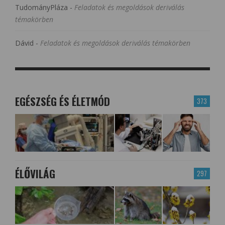
TudományPláza
-
Feladatok és megoldások deriválás
témakörben
Dávid
-
Feladatok és megoldások deriválás témakörben
EGÉSZSÉG ÉS ÉLETMÓD
373
ÉLŐVILÁG
297