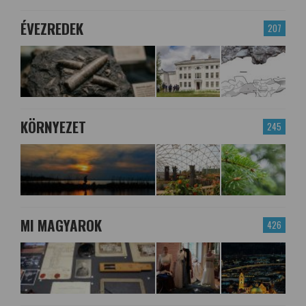
ÉVEZREDEK
207
KÖRNYEZET
245
MI MAGYAROK
426