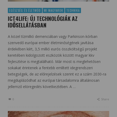
EGÉSZSÉG ÉS ÉLETMÓD
MI MAGYAROK
TECHNIKA
ICT4LIFE: ÚJ TECHNOLÓGIÁK AZ
IDŐSELLÁTÁSBAN
A közel tízmillió demenciában vagy Parkinson-kórban
szenvedő európai ember életminőségének javítása
érdekében kiírt, 3,5 millió eurós összköltségű projekt
keretében kidolgozott eszközök között magyar kkv
fejlesztése is megtalálható. Már most is meglehetősen
sokakat érintenek a fentebb említett idegrendszeri
betegségek, de az előrejelzések szerint ez a szám 2030-ra
megduplázódhat az európai társadalomra általánosan
jellemző elöregedés következtében. A …
0
Share