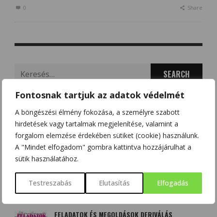
0
Share
Search
for:
Fontosnak tartjuk az adatok védelmét
A böngészési élmény fokozása, a személyre szabott
hirdetések vagy tartalmak megjelenítése, valamint a
LEGTÖBB HOZZÁSZÓLÁS
forgalom elemzése érdekében sütiket (cookie) használunk.
A "Mindet elfogadom" gombra kattintva hozzájárulhat a
sütik használatához.
ALGEBRA FELADATOK
TUDOMÁNYPLÁZA
2017/05/23
Testreszabás
Elutasítás
Elfogadás
FELADATOK ÉS MEGOLDÁSOK DERIVÁLÁS