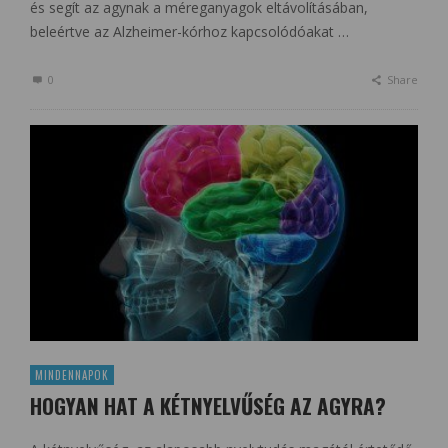
és segít az agynak a méreganyagok eltávolításában,
beleértve az Alzheimer-kórhoz kapcsolódóakat …
0
Share
MINDENNAPOK
HOGYAN HAT A KÉTNYELVŰSÉG AZ AGYRA?