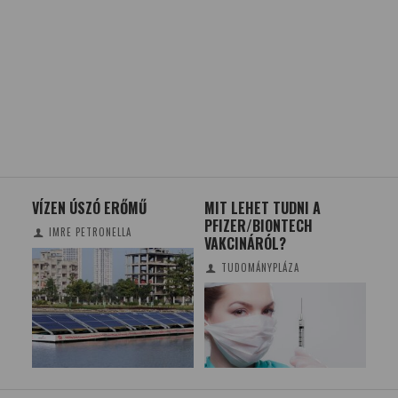
VÍZEN ÚSZÓ ERŐMŰ
MIT LEHET TUDNI A
AR
K
PFIZER/BIONTECH
BO
IMRE PETRONELLA
ON
VAKCINÁRÓL?
TUDOMÁNYPLÁZA