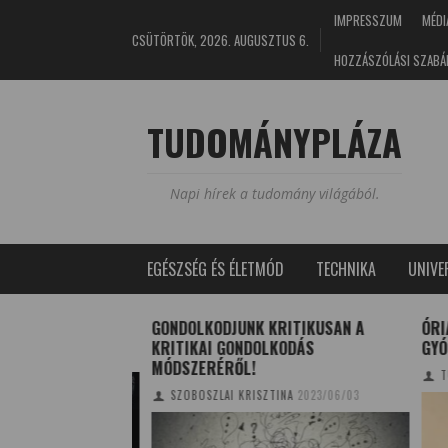
IMPRESSZUM
MÉDI
CSÜTÖRTÖK, 2026. AUGUSZTUS 6.
HOZZÁSZÓLÁSI SZABÁ
TUDOMÁNYPLÁZA
Napi hírek a tudomány világából.
EGÉSZSÉG ÉS ÉLETMÓD
TECHNIKA
UNIV
AZITÁK ELLEN
GONDOLKODJUNK KRITIKUSAN A
ÓRIÁ
KRITIKAI GONDOLKODÁS
GYÓG
E
2019/01/27
MÓDSZERÉRŐL!
TUD
SZOBOSZLAI KRISZTINA
2023/06/03