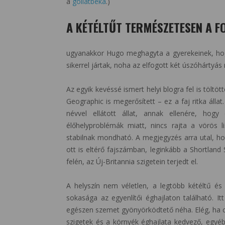
a
góliátbéka
.)
A KÉTÉLTŰT TERMÉSZETESEN A F
ugyanakkor Hugo meghagyta a gyerekeinek, hog
sikerrel jártak, noha az elfogott két úszóhártyás
Az egyik kevéssé ismert helyi blogra fel is töltö
Geographic is megerősített – ez a faj ritka álla
névvel ellátott állat, annak ellenére, hog
élőhelyproblémák miatt, nincs rajta a vörös l
stabilnak mondható. A megjegyzés arra utal, ho
ott is eltérő fajszámban, leginkább a Shortland 
felén, az Új-Britannia szigetein terjedt el.
A helyszín nem véletlen, a legtöbb kétéltű és h
sokasága az egyenlítői éghajlaton található. I
egészen szemet gyönyörködtető néha. Elég, ha c
szigetek és a környék éghajlata kedvező, egyéb