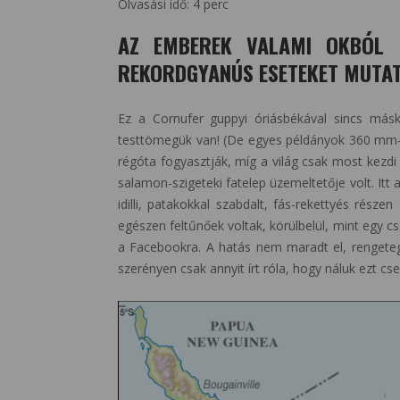
Olvasási idő:
4
perc
AZ EMBEREK VALAMI OKBÓL 
REKORDGYANÚS ESETEKET MUTAT
Ez a Cornufer guppyi óriásbékával sincs má
testtömegük van! (De egyes példányok 360 mm-re
régóta fogyasztják, míg a világ csak most kezd
salamon-szigeteki fatelep üzemeltetője volt. Itt 
idilli, patakokkal szabdalt, fás-rekettyés rész
egészen feltűnőek voltak, körülbelül, mint egy c
a Facebookra. A hatás nem maradt el, rengeteg 
szerényen csak annyit írt róla, hogy náluk ezt cs