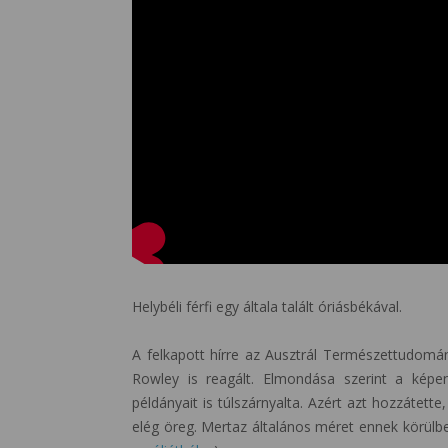
Helybéli férfi egy általa talált óriásbékával.
A felkapott hírre az Ausztrál Természettudomán
Rowley is reagált. Elmondása szerint a kép
példányait is túlszárnyalta. Azért azt hozzátett
elég öreg. Mertaz általános méret ennek körülb