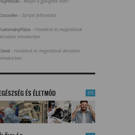
Huynhloan
-
Melyik a gyengébb nem?
Dzsorden
-
Zárójel felbontása
TudományPláza
-
Feladatok és megoldások
deriválás témakörben
Dávid
-
Feladatok és megoldások deriválás
témakörben
EGÉSZSÉG ÉS ÉLETMÓD
373