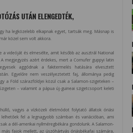
OTÓZÁS UTÁN ELENGEDTÉK,
y ha legközelebb elkapnak egyet, tartsák meg. Másnap is
 már közel sem volt akkora.
tte a videóját és elmesélte, amit később az ausztrál National
t. A megjegyzés azért érdekes, mert a Cornufer guppyi latin
y egyesek aggódnak a fakitermelés hatására elvesztett
istán. Egyelőre nem veszélyeztetett faj, állománya pedig
gy a Föld szárazföldjei közül csak a Salamon-szigeteken –
Szigeten – valamint a pápua új-guineai szigetcsoport keleti
üllő, vagyis a vízközeli életmódot folytató állatok óriási
tt lelhetőek fel a legnagyobb számban és variációban, ami
sak a dél-amerikai nyílméregbékára gondolunk. A Salamon-
 más fajok mellett, az úszóhártyás óriásbékafaj számára,