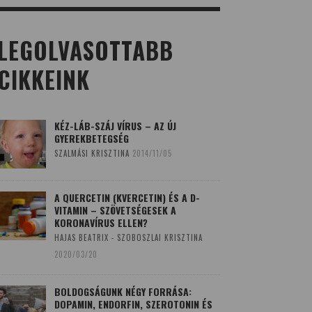
LEGOLVASOTTABB
CIKKEINK
KÉZ-LÁB-SZÁJ VÍRUS – AZ ÚJ
GYEREKBETEGSÉG
SZALMÁSI KRISZTINA
2014/11/05
A QUERCETIN (KVERCETIN) ÉS A D-
VITAMIN – SZÖVETSÉGESEK A
KORONAVÍRUS ELLEN?
HAJAS BEATRIX - SZOBOSZLAI KRISZTINA
2020/03/20
BOLDOGSÁGUNK NÉGY FORRÁSA:
DOPAMIN, ENDORFIN, SZEROTONIN ÉS