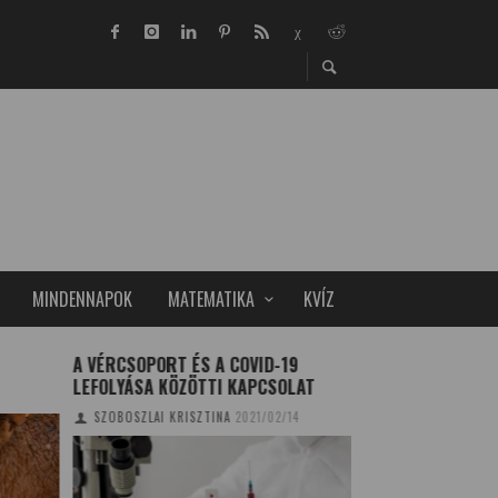
MINDENNAPOK
MATEMATIKA
KVÍZ
A VÉRCSOPORT ÉS A COVID-19
VICCES MATEMATI
LEFOLYÁSA KÖZÖTTI KAPCSOLAT
SZOBOSZLAI RÉKA
2
SZOBOSZLAI KRISZTINA
2021/02/14