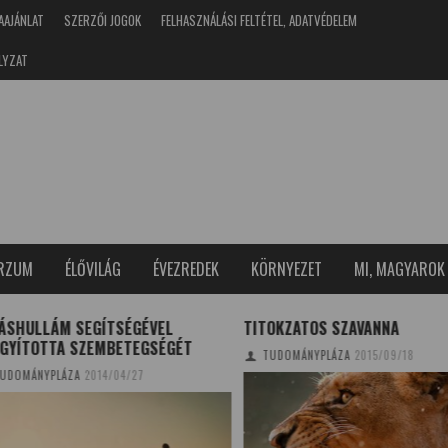
AAJÁNLAT
SZERZŐI JOGOK
FELHASZNÁLÁSI FELTÉTEL, ADATVÉDELEM
LYZAT
ERZUM
ÉLŐVILÁG
ÉVEZREDEK
KÖRNYEZET
MI, MAGYAROK
SHULLÁM SEGÍTSÉGÉVEL
TITOKZATOS SZAVANNA
YÍTOTTA SZEMBETEGSÉGÉT
TUDOMÁNYPLÁZA
2015/09/18
OMÁNYPLÁZA
2014/04/27