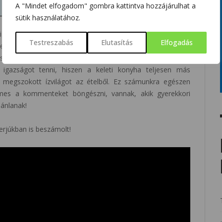
A "Mindet elfogadom" gombra kattintva hozzájárulhat a
sütik használatához.
igeteken, a fővárostól, Honiarától nem messze? Főleg erre
Testreszabás
Elutasítás
Elfogadás
a helyiek szerint is nagy lehet, hisz elkezdtek alkudni rá,
zerint az íze a csirkéhez hasonlítható – innen a név – bár
 igazságot tenni, hiszen a keleti konyha teljesen más
t megszokott ízvilágot az ételből. Ez számunkra egészen
mes a kommenteket böngészni, vannak, akik gyerekkori
jánlanak!
erjúkban is beszámolt!