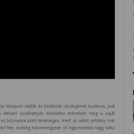
yi Múzeum Hüllők és kétéltűek részlegének kurátora, Jodi
en látható úszóhártyás óriásbéka méretben még a saját
e, ez bizonyára azért lehetséges, mert az adott példány már
elül fele, esetleg háromnegyede. (A legismertebb nagy béka