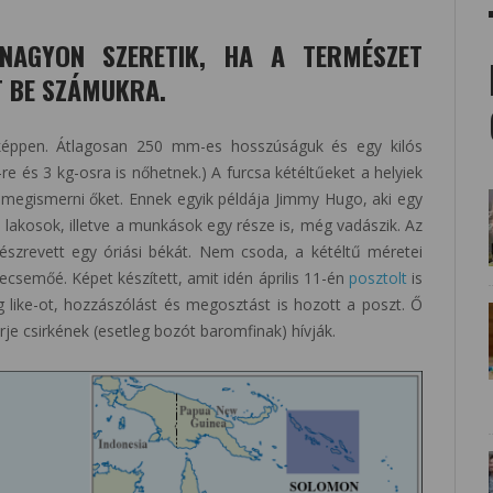
NAGYON SZERETIK, HA A TERMÉSZET
 BE SZÁMUKRA.
sképpen. Átlagosan 250 mm-es hosszúságuk és egy kilós
 és 3 kg-osra is nőhetnek.) A furcsa kétéltűeket a helyiek
i megismerni őket. Ennek egyik példája Jimmy Hugo, aki egy
a lakosok, illetve a munkások egy része is, még vadászik. Az
en észrevett egy óriási békát. Nem csoda, a kétéltű méretei
secsemőé. Képet készített, amit idén április 11-én
posztolt
is
like-ot, hozzászólást és megosztást is hozott a poszt. Ő
erje csirkének (esetleg bozót baromfinak) hívják.