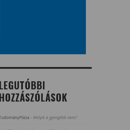
LEGUTÓBBI
HOZZÁSZÓLÁSOK
TudományPláza
-
Melyik a gyengébb nem?