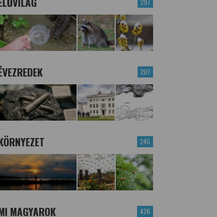
ÉLŐVILÁG
297
ÉVEZREDEK
207
KÖRNYEZET
245
MI MAGYAROK
426