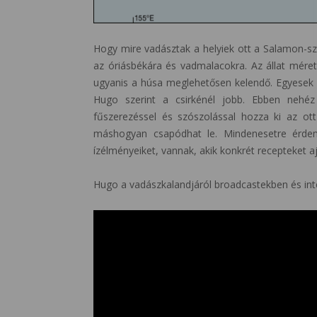
Hogy mire vadásztak a helyiek ott a Salamon-sz
az óriásbékára és vadmalacokra. Az állat mérete 
ugyanis a húsa meglehetősen kelendő. Egyesek s
Hugo szerint a csirkénél jobb. Ebben nehéz
fűszerezéssel és szószolással hozza ki az ot
máshogyan csapódhat le. Mindenesetre érde
ízélményeiket, vannak, akik konkrét recepteket a
Hugo a vadászkalandjáról broadcastekben és int