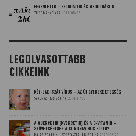
EGYENLETEK – FELADATOK ÉS MEGOLDÁSOK
TUDOMÁNYPLÁZA
2017/05/05
LEGOLVASOTTABB
CIKKEINK
KÉZ-LÁB-SZÁJ VÍRUS – AZ ÚJ GYEREKBETEGSÉG
SZALMÁSI KRISZTINA
2014/11/05
A QUERCETIN (KVERCETIN) ÉS A D-VITAMIN –
SZÖVETSÉGESEK A KORONAVÍRUS ELLEN?
HAJAS BEATRIX - SZOBOSZLAI KRISZTINA
2020/03/20