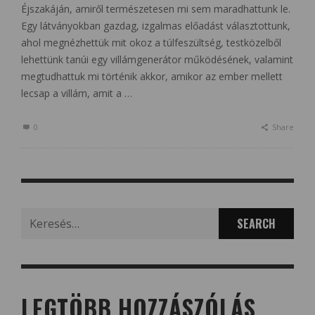
Éjszakáján, amiről természetesen mi sem maradhattunk le.
Egy látványokban gazdag, izgalmas előadást választottunk,
ahol megnézhettük mit okoz a túlfeszültség, testközelből
lehettünk tanúi egy villámgenerátor működésének, valamint
megtudhattuk mi történik akkor, amikor az ember mellett
lecsap a villám, amit a …
0
Share
Search
for:
LEGTÖBB HOZZÁSZÓLÁS