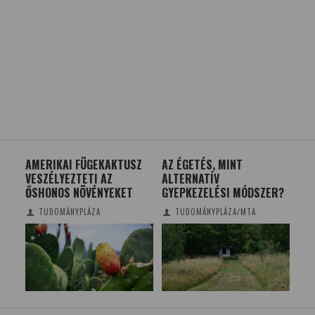
ET
AMERIKAI FÜGEKAKTUSZ
AZ ÉGETÉS, MINT
TRI
VESZÉLYEZTETI AZ
ALTERNATÍV
PL
ŐSHONOS NÖVÉNYEKET
GYEPKEZELÉSI MÓDSZER?
MA
TUDOMÁNYPLÁZA
TUDOMÁNYPLÁZA/MTA