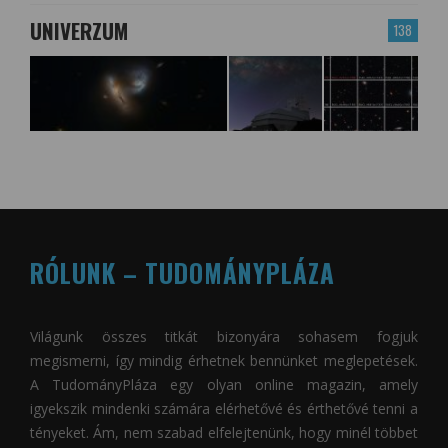
UNIVERZUM
138
RÓLUNK – TUDOMÁNYPLÁZA
Világunk összes titkát bizonyára sohasem fogjuk
megismerni, így mindig érhetnek bennünket meglepetések.
A
TudományPláza
egy olyan online magazin, amely
igyekszik mindenki számára elérhetővé és érthetővé tenni a
tényeket. Ám, nem szabad elfelejtenünk, hogy minél többet