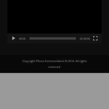
00:00
01:59:50
Copyright PRove Kommunikáció © 2014. All rights
reserved.