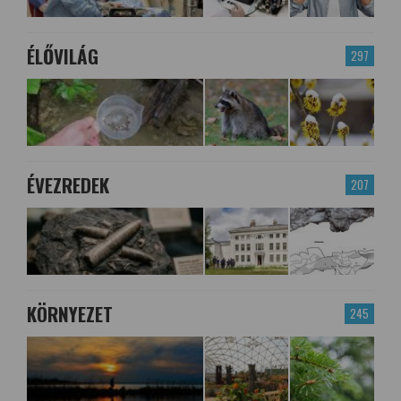
ÉLŐVILÁG
297
ÉVEZREDEK
207
KÖRNYEZET
245