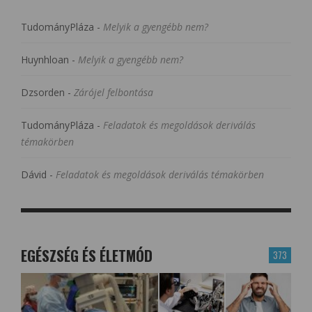
TudományPláza
-
Melyik a gyengébb nem?
Huynhloan
-
Melyik a gyengébb nem?
Dzsorden
-
Zárójel felbontása
TudományPláza
-
Feladatok és megoldások deriválás
témakörben
Dávid
-
Feladatok és megoldások deriválás témakörben
EGÉSZSÉG ÉS ÉLETMÓD
373