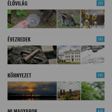
ÉLŐVILÁG
297
ÉVEZREDEK
207
KÖRNYEZET
245
MI MAGYAROK
426