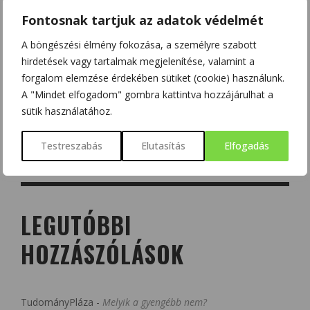
Fontosnak tartjuk az adatok védelmét
A böngészési élmény fokozása, a személyre szabott
hirdetések vagy tartalmak megjelenítése, valamint a
forgalom elemzése érdekében sütiket (cookie) használunk.
A "Mindet elfogadom" gombra kattintva hozzájárulhat a
sütik használatához.
Testreszabás
Elutasítás
Elfogadás
LEGUTÓBBI
HOZZÁSZÓLÁSOK
TudományPláza
-
Melyik a gyengébb nem?