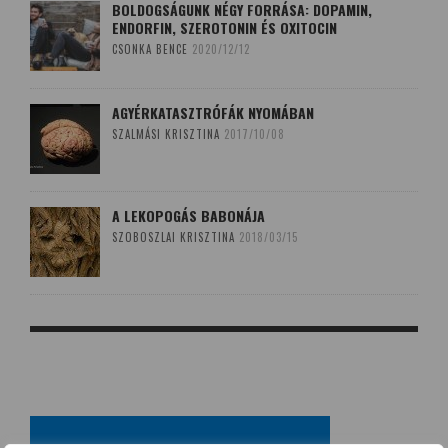
BOLDOGSÁGUNK NÉGY FORRÁSA: DOPAMIN,
ENDORFIN, SZEROTONIN ÉS OXITOCIN
CSONKA BENCE
2020/12/12
AGYÉRKATASZTRÓFÁK NYOMÁBAN
SZALMÁSI KRISZTINA
2017/10/08
A LEKOPOGÁS BABONÁJA
SZOBOSZLAI KRISZTINA
2018/03/15