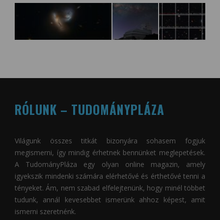
RÓLUNK – TUDOMÁNYPLÁZA
Világunk összes titkát bizonyára sohasem fogjuk
megismerni, így mindig érhetnek bennünket meglepetések.
A
TudományPláza
egy olyan online magazin, amely
igyekszik mindenki számára elérhetővé és érthetővé tenni a
tényeket. Ám, nem szabad elfelejtenünk, hogy minél többet
tudunk, annál kevesebbet ismerünk ahhoz képest, amit
ismerni szeretnénk.