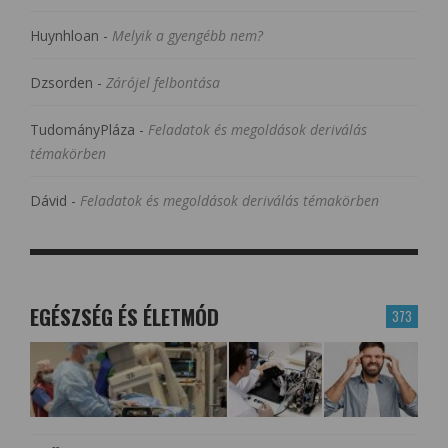
Huynhloan
-
Melyik a gyengébb nem?
Dzsorden
-
Zárójel felbontása
TudományPláza
-
Feladatok és megoldások deriválás
témakörben
Dávid
-
Feladatok és megoldások deriválás témakörben
EGÉSZSÉG ÉS ÉLETMÓD
373