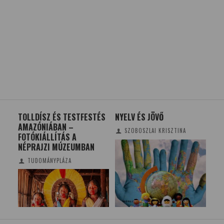
 A
TOLLDÍSZ ÉS TESTFESTÉS
NYELV ÉS JÖVŐ
ÖT 
AMAZÓNIÁBAN –
BE
SZOBOSZLAI KRISZTINA
FOTÓKIÁLLÍTÁS A
KRI
NÉPRAJZI MÚZEUMBAN
FO
TUDOMÁNYPLÁZA