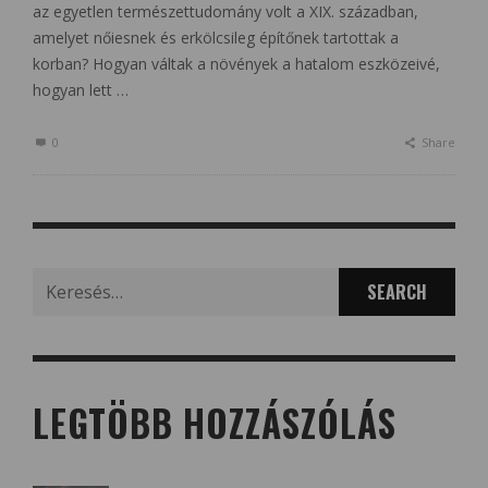
az egyetlen természettudomány volt a XIX. században,
amelyet nőiesnek és erkölcsileg építőnek tartottak a
korban? Hogyan váltak a növények a hatalom eszközeivé,
hogyan lett …
0
Share
Search
for:
LEGTÖBB HOZZÁSZÓLÁS