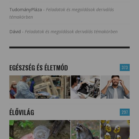
TudományPláza
-
Feladatok és megoldások deriválás
témakörben
Dávid
-
Feladatok és megoldások deriválás témakörben
EGÉSZSÉG ÉS ÉLETMÓD
373
ÉLŐVILÁG
297