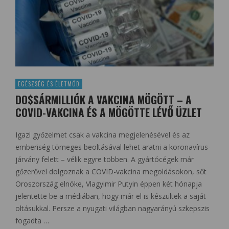
EGÉSZSÉG ÉS ÉLETMÓD
DO$$ÁRMILLIÓK A VAKCINA MÖGÖTT – A
COVID-VAKCINA ÉS A MÖGÖTTE LÉVŐ ÜZLET
Igazi győzelmet csak a vakcina megjelenésével és az
emberiség tömeges beoltásával lehet aratni a koronavírus-
járvány felett – vélik egyre többen. A gyártócégek már
gőzerővel dolgoznak a COVID-vakcina megoldásokon, sőt
Oroszország elnöke, Vlagyimir Putyin éppen két hónapja
jelentette be a médiában, hogy már el is készültek a saját
oltásukkal. Persze a nyugati világban nagyarányú szkepszis
fogadta …