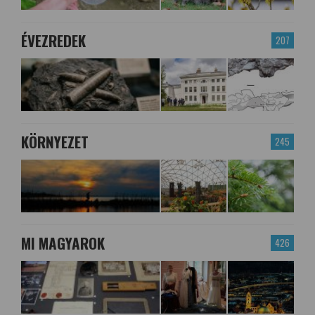
ÉVEZREDEK
207
KÖRNYEZET
245
MI MAGYAROK
426