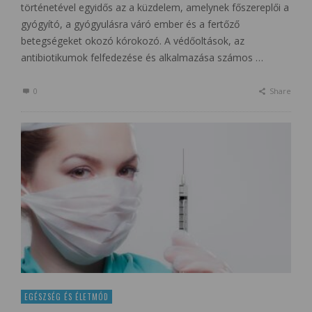
történetével egyidős az a küzdelem, amelynek főszereplői a
gyógyító, a gyógyulásra váró ember és a fertőző
betegségeket okozó kórokozó. A védőoltások, az
antibiotikumok felfedezése és alkalmazása számos …
0
Share
EGÉSZSÉG ÉS ÉLETMÓD