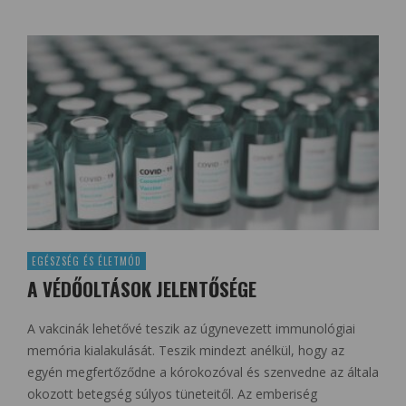
EGÉSZSÉG ÉS ÉLETMÓD
A VÉDŐOLTÁSOK JELENTŐSÉGE
A vakcinák lehetővé teszik az úgynevezett immunológiai
memória kialakulását. Teszik mindezt anélkül, hogy az
egyén megfertőződne a kórokozóval és szenvedne az általa
okozott betegség súlyos tüneteitől. Az emberiség