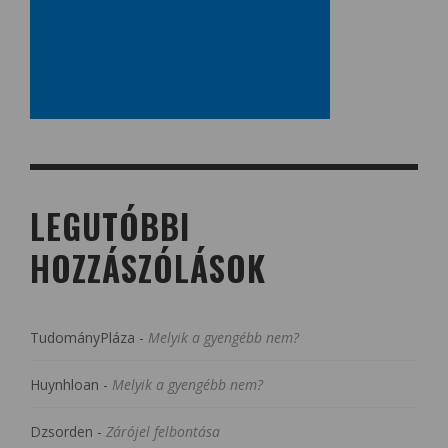
LEGUTÓBBI
HOZZÁSZÓLÁSOK
TudományPláza
-
Melyik a gyengébb nem?
Huynhloan
-
Melyik a gyengébb nem?
Dzsorden
-
Zárójel felbontása