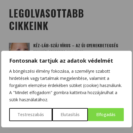
LEGOLVASOTTABB
CIKKEINK
KÉZ-LÁB-SZÁJ VÍRUS – AZ ÚJ GYEREKBETEGSÉG
SZALMÁSI KRISZTINA
2014/11/05
Fontosnak tartjuk az adatok védelmét
A böngészési élmény fokozása, a személyre szabott
A QUERCETIN (KVERCETIN) ÉS A D-VITAMIN –
hirdetések vagy tartalmak megjelenítése, valamint a
SZÖVETSÉGESEK A KORONAVÍRUS ELLEN?
forgalom elemzése érdekében sütiket (cookie) használunk.
HAJAS BEATRIX - SZOBOSZLAI KRISZTINA
2020/03/20
A "Mindet elfogadom" gombra kattintva hozzájárulhat a
sütik használatához.
BOLDOGSÁGUNK NÉGY FORRÁSA: DOPAMIN,
ENDORFIN, SZEROTONIN ÉS OXITOCIN
Testreszabás
Elutasítás
Elfogadás
CSONKA BENCE
2020/12/12