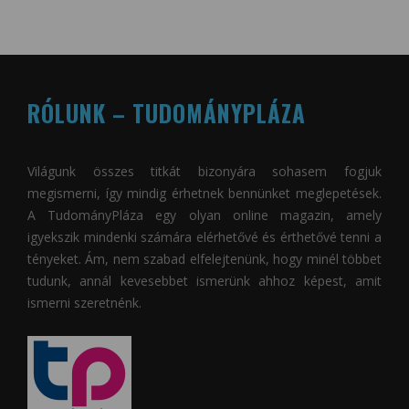
RÓLUNK – TUDOMÁNYPLÁZA
Világunk összes titkát bizonyára sohasem fogjuk
megismerni, így mindig érhetnek bennünket meglepetések.
A
TudományPláza
egy olyan online magazin, amely
igyekszik mindenki számára elérhetővé és érthetővé tenni a
tényeket. Ám, nem szabad elfelejtenünk, hogy minél többet
tudunk, annál kevesebbet ismerünk ahhoz képest, amit
ismerni szeretnénk.