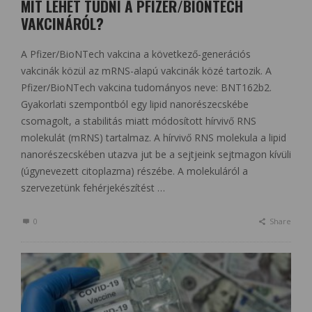
MIT LEHET TUDNI A PFIZER/BIONTECH
VAKCINÁRÓL?
A Pfizer/BioNTech vakcina a következő-generációs
vakcinák közül az mRNS-alapú vakcinák közé tartozik. A
Pfizer/BioNTech vakcina tudományos neve: BNT162b2.
Gyakorlati szempontból egy lipid nanorészecskébe
csomagolt, a stabilitás miatt módosított hírvivő RNS
molekulát (mRNS) tartalmaz. A hírvivő RNS molekula a lipid
nanorészecskében utazva jut be a sejtjeink sejtmagon kívüli
(úgynevezett citoplazma) részébe. A molekuláról a
szervezetünk fehérjekészítést …
0
Share