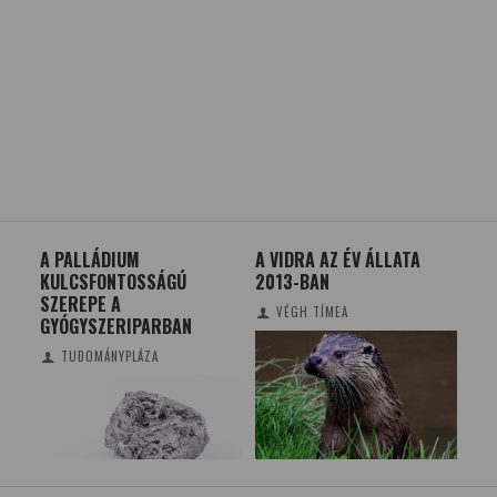
JA
A PALLÁDIUM
A VIDRA AZ ÉV ÁLLATA
KÉT
KULCSFONTOSSÁGÚ
2013-BAN
X
SZEREPE A
VÉGH TÍMEA
GYÓGYSZERIPARBAN
TUDOMÁNYPLÁZA