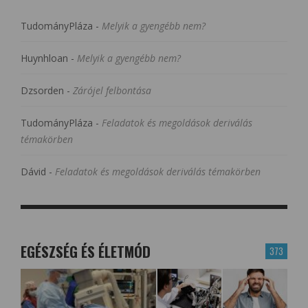
TudományPláza
-
Melyik a gyengébb nem?
Huynhloan
-
Melyik a gyengébb nem?
Dzsorden
-
Zárójel felbontása
TudományPláza
-
Feladatok és megoldások deriválás
témakörben
Dávid
-
Feladatok és megoldások deriválás témakörben
EGÉSZSÉG ÉS ÉLETMÓD
373