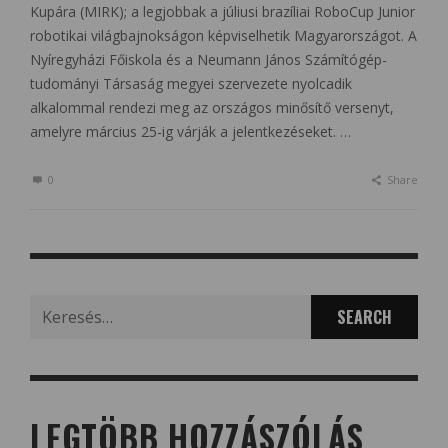
Kupára (MIRK); a legjobbak a júliusi brazíliai RoboCup Junior
robotikai világbajnokságon képviselhetik Magyarországot. A
Nyíregyházi Főiskola és a Neumann János Számítógép-
tudományi Társaság megyei szervezete nyolcadik
alkalommal rendezi meg az országos minősítő versenyt,
amelyre március 25-ig várják a jelentkezéseket. …
0
Share
Search
for:
LEGTÖBB HOZZÁSZÓLÁS