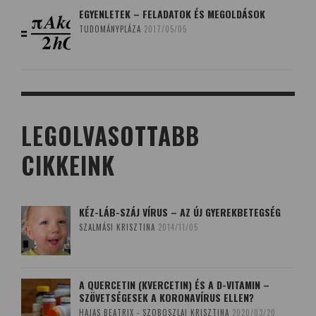
EGYENLETEK – FELADATOK ÉS MEGOLDÁSOK
TUDOMÁNYPLÁZA
2017/05/05
LEGOLVASOTTABB
CIKKEINK
KÉZ-LÁB-SZÁJ VÍRUS – AZ ÚJ GYEREKBETEGSÉG
SZALMÁSI KRISZTINA
2014/11/05
A QUERCETIN (KVERCETIN) ÉS A D-VITAMIN –
SZÖVETSÉGESEK A KORONAVÍRUS ELLEN?
HAJAS BEATRIX - SZOBOSZLAI KRISZTINA
2020/03/20