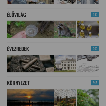
ÉLŐVILÁG
297
ÉVEZREDEK
207
KÖRNYEZET
245