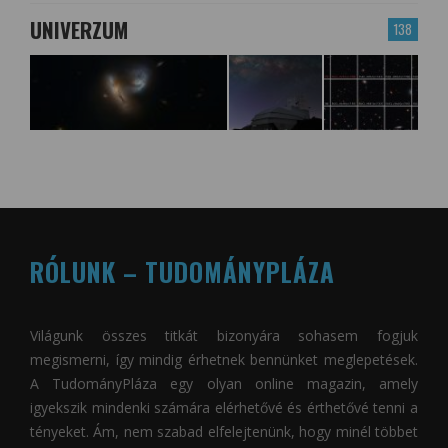
UNIVERZUM
138
RÓLUNK – TUDOMÁNYPLÁZA
Világunk összes titkát bizonyára sohasem fogjuk
megismerni, így mindig érhetnek bennünket meglepetések.
A
TudományPláza
egy olyan online magazin, amely
igyekszik mindenki számára elérhetővé és érthetővé tenni a
tényeket. Ám, nem szabad elfelejtenünk, hogy minél többet