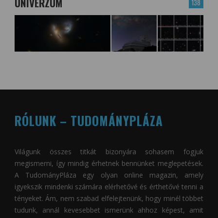
UNIVERZUM
138
RÓLUNK – TUDOMÁNYPLÁZA
Világunk összes titkát bizonyára sohasem fogjuk
megismerni, így mindig érhetnek bennünket meglepetések.
A
TudományPláza
egy olyan online magazin, amely
igyekszik mindenki számára elérhetővé és érthetővé tenni a
tényeket. Ám, nem szabad elfelejtenünk, hogy minél többet
tudunk, annál kevesebbet ismerünk ahhoz képest, amit