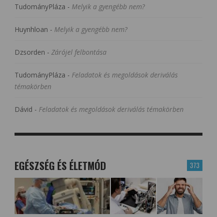
TudományPláza
-
Melyik a gyengébb nem?
Huynhloan
-
Melyik a gyengébb nem?
Dzsorden
-
Zárójel felbontása
TudományPláza
-
Feladatok és megoldások deriválás
témakörben
Dávid
-
Feladatok és megoldások deriválás témakörben
EGÉSZSÉG ÉS ÉLETMÓD
373