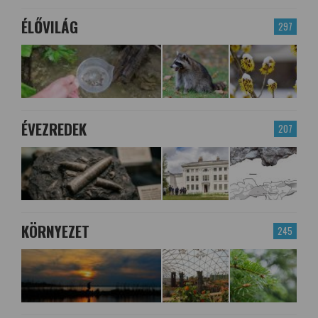
ÉLŐVILÁG
297
ÉVEZREDEK
207
KÖRNYEZET
245