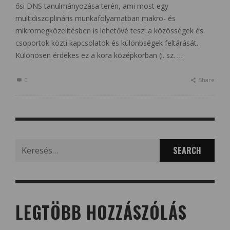
ősi DNS tanulmányozása terén, ami most egy
multidiszciplináris munkafolyamatban makro- és
mikromegközelítésben is lehetővé teszi a közösségek és
csoportok közti kapcsolatok és különbségek feltárását.
Különösen érdekes ez a kora középkorban (i. sz. …
0
Share
Search
for:
LEGTÖBB HOZZÁSZÓLÁS