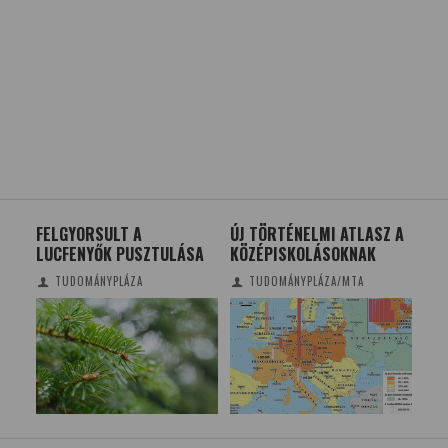
FELGYORSULT A
ÚJ TÖRTÉNELMI ATLASZ A
A F
LUCFENYŐK PUSZTULÁSA
KÖZÉPISKOLÁSOKNAK
KÓ
TUDOMÁNYPLÁZA
TUDOMÁNYPLÁZA/MTA