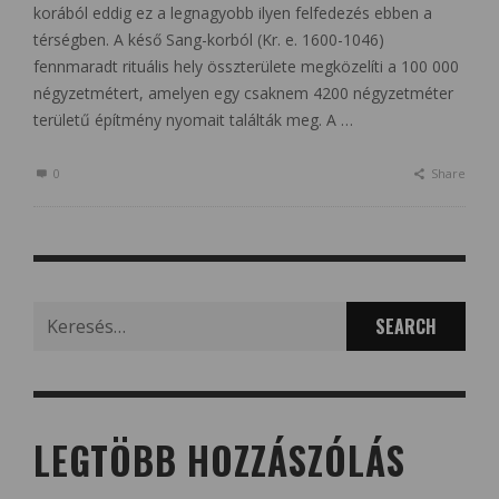
korából eddig ez a legnagyobb ilyen felfedezés ebben a
térségben. A késő Sang-korból (Kr. e. 1600-1046)
fennmaradt rituális hely összterülete megközelíti a 100 000
négyzetmétert, amelyen egy csaknem 4200 négyzetméter
területű építmény nyomait találták meg. A …
0
Share
Search
for:
LEGTÖBB HOZZÁSZÓLÁS