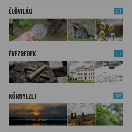
ÉLŐVILÁG
297
ÉVEZREDEK
207
KÖRNYEZET
245