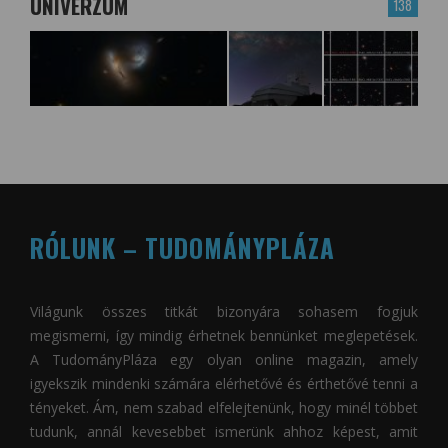
UNIVERZUM
138
RÓLUNK – TUDOMÁNYPLÁZA
Világunk összes titkát bizonyára sohasem fogjuk
megismerni, így mindig érhetnek bennünket meglepetések.
A
TudományPláza
egy olyan online magazin, amely
igyekszik mindenki számára elérhetővé és érthetővé tenni a
tényeket. Ám, nem szabad elfelejtenünk, hogy minél többet
tudunk, annál kevesebbet ismerünk ahhoz képest, amit