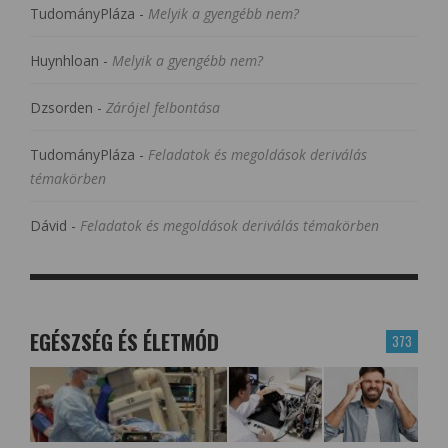
TudományPláza
-
Melyik a gyengébb nem?
Huynhloan
-
Melyik a gyengébb nem?
Dzsorden
-
Zárójel felbontása
TudományPláza
-
Feladatok és megoldások deriválás
témakörben
Dávid
-
Feladatok és megoldások deriválás témakörben
EGÉSZSÉG ÉS ÉLETMÓD
373