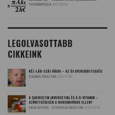
TUDOMÁNYPLÁZA
2017/05/05
LEGOLVASOTTABB
CIKKEINK
KÉZ-LÁB-SZÁJ VÍRUS – AZ ÚJ GYEREKBETEGSÉG
SZALMÁSI KRISZTINA
2014/11/05
A QUERCETIN (KVERCETIN) ÉS A D-VITAMIN –
SZÖVETSÉGESEK A KORONAVÍRUS ELLEN?
HAJAS BEATRIX - SZOBOSZLAI KRISZTINA
2020/03/20