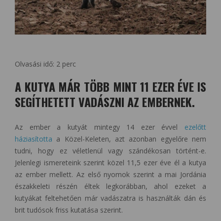
Olvasási idő:
2
perc
A KUTYA MÁR TÖBB MINT 11 EZER ÉVE IS
SEGÍTHETETT VADÁSZNI AZ EMBERNEK.
Az ember a kutyát mintegy 14 ezer évvel
ezelőtt
háziasította
a Közel-Keleten, azt azonban egyelőre nem
tudni, hogy ez véletlenül vagy szándékosan történt-e.
Jelenlegi ismereteink szerint közel 11,5 ezer éve él a kutya
az ember mellett. Az első nyomok szerint a mai Jordánia
északkeleti részén éltek legkorábban, ahol ezeket a
kutyákat feltehetően már vadászatra is használták dán és
brit tudósok friss kutatása szerint.