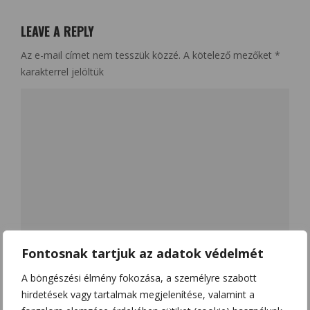
LEAVE A REPLY
Az e-mail címet nem tesszük közzé.
A kötelező mezőket
*
karakterrel jelöltük
Fontosnak tartjuk az adatok védelmét
Name
*
A böngészési élmény fokozása, a személyre szabott
hirdetések vagy tartalmak megjelenítése, valamint a