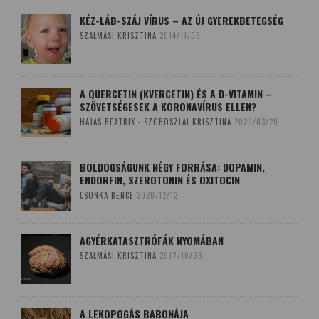
KÉZ-LÁB-SZÁJ VÍRUS – AZ ÚJ GYEREKBETEGSÉG
SZALMÁSI KRISZTINA
2014/11/05
A QUERCETIN (KVERCETIN) ÉS A D-VITAMIN –
SZÖVETSÉGESEK A KORONAVÍRUS ELLEN?
HAJAS BEATRIX - SZOBOSZLAI KRISZTINA
2020/03/20
BOLDOGSÁGUNK NÉGY FORRÁSA: DOPAMIN,
ENDORFIN, SZEROTONIN ÉS OXITOCIN
CSONKA BENCE
2020/12/12
AGYÉRKATASZTRÓFÁK NYOMÁBAN
SZALMÁSI KRISZTINA
2017/10/08
A LEKOPOGÁS BABONÁJA