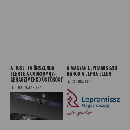
A MAGYAR LEPRAMISSZIÓ
LOVÁSZ LÁSZLÓ KAPTA A
ÚJ
-
HARCA A LEPRA ELLEN
MATEMATIKUSOK NOBEL-
ÉJ
KÖST
DÍJAKÉNT JEGYZETT ABEL-
CSONKA BENCE
DÍJAT
TUDOMÁNYPLÁZA