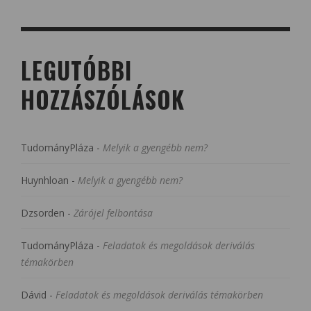
LEGUTÓBBI
HOZZÁSZÓLÁSOK
TudományPláza
-
Melyik a gyengébb nem?
Huynhloan
-
Melyik a gyengébb nem?
Dzsorden
-
Zárójel felbontása
TudományPláza
-
Feladatok és megoldások deriválás
témakörben
Dávid
-
Feladatok és megoldások deriválás témakörben