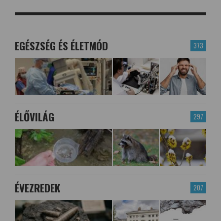
EGÉSZSÉG ÉS ÉLETMÓD
373
ÉLŐVILÁG
297
ÉVEZREDEK
207