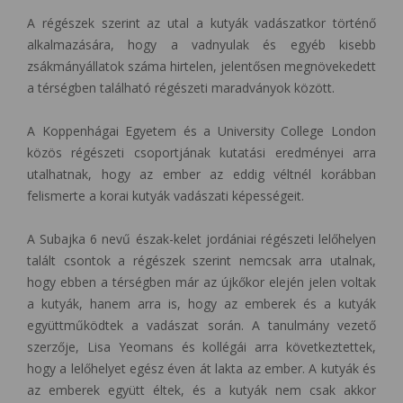
A régészek szerint az utal a kutyák vadászatkor történő
alkalmazására, hogy a vadnyulak és egyéb kisebb
zsákmányállatok száma hirtelen, jelentősen megnövekedett
a térségben található régészeti maradványok között.
A Koppenhágai Egyetem és a University College London
közös régészeti csoportjának kutatási eredményei arra
utalhatnak, hogy az ember az eddig véltnél korábban
felismerte a korai kutyák vadászati képességeit.
A Subajka 6 nevű észak-kelet jordániai régészeti lelőhelyen
talált csontok a régészek szerint nemcsak arra utalnak,
hogy ebben a térségben már az újkőkor elején jelen voltak
a kutyák, hanem arra is, hogy az emberek és a kutyák
együttműködtek a vadászat során. A tanulmány vezető
szerzője, Lisa Yeomans és kollégái arra következtettek,
hogy a lelőhelyet egész éven át lakta az ember. A kutyák és
az emberek együtt éltek, és a kutyák nem csak akkor