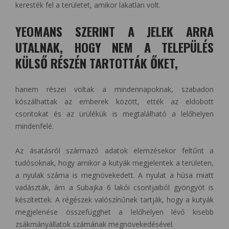
keresték fel a területet, amikor lakatlan volt.
YEOMANS SZERINT A JELEK ARRA
UTALNAK, HOGY NEM A TELEPÜLÉS
KÜLSŐ RÉSZÉN TARTOTTÁK ŐKET,
hanem részei voltak a mindennapoknak, szabadon
kószálhattak az emberek között, ették az eldobott
csontokat és az ürülékük is megtalálható a lelőhelyen
mindenfelé.
Az ásatásról származó adatok elemzésekor feltűnt a
tudósoknak, hogy amikor a kutyák megjelentek a területen,
a nyulak száma is megnövekedett. A nyulat a húsa miatt
vadászták, ám a Subajka 6 lakói csontjaiból gyöngyöt is
készítettek. A régészek valószínűnek tartják, hogy a kutyák
megjelenése összefügghet a lelőhelyen lévő kisebb
zsákmányállatok számának megnövekedésével.