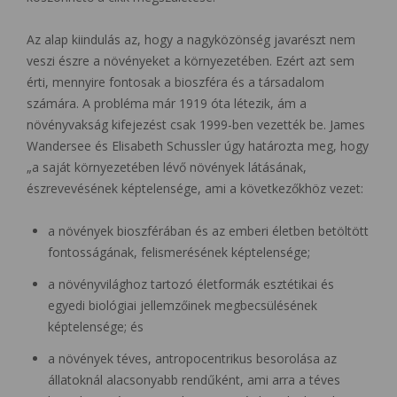
Az alap kiindulás az, hogy a nagyközönség javarészt nem
veszi észre a növényeket a környezetében. Ezért azt sem
érti, mennyire fontosak a bioszféra és a társadalom
számára. A probléma már 1919 óta létezik, ám a
növényvakság kifejezést csak 1999-ben vezették be. James
Wandersee és Elisabeth Schussler úgy határozta meg, hogy
„a saját környezetében lévő növények látásának,
észrevevésének képtelensége, ami a következőkhöz vezet:
a növények bioszférában és az emberi életben betöltött
fontosságának, felismerésének képtelensége;
a növényvilághoz tartozó életformák esztétikai és
egyedi biológiai jellemzőinek megbecsülésének
képtelensége; és
a növények téves, antropocentrikus besorolása az
állatoknál alacsonyabb rendűként, ami arra a téves