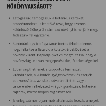
NÖVÉNYVAKSÁGOT?
Látogassuk, támogassuk a botanikus kerteket,
arborétumokat! Ez lehetővé teszi, hogy számos
különböző élőhelyről származó növényt ismerjünk meg,
fedezzünk fel egyszerre.
Szerintünk egy biológia tanár fontos feladata lenne,
hogy felkeltse a fiatalok, a kutatók érdeklődését a
növények iránt. Inspirálja őket és megmutassa, hogy a
növényvilág tele van meglepetésekkel, érdekességekkel.
Ebben segíthetnének a csoportos természeti
kirándulások, a különféle gyógynövények és cserjék
beazonosítása, az iskola udvarán ültetett vagy a
tanteremben elhelyezett virágok gondozása, botanikai
rajzórák, mikroszkópos foglalkozások.
Jelenleg számos olyan mobilalkalmazás létezik, amelyek