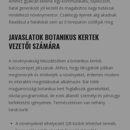
Amihez gyakran kellene egy kommunikatív, tájékozott,
fiatal generációt jól kezelő és magabiztos nagy tudással
rendelkező növénymentor. Csakhogy ilyenek alig akadnak.
Ráadásul a fiatalokat sem az ő terepükön szólítjuk meg.
JAVASLATOK BOTANIKUS KERTEK
VEZETŐI SZÁMÁRA
A növényvakság leküzdésében a botanikus kertek
kulcsszerepet játszanak. Ahhoz, hogy látogatóik jobban
megismerjék és értékeljék a növényeket, érdemes modern
és interaktív megoldásokat alkalmazni. Bár több
magyarországi botanikus kert foglalkozik gyerekekkel,
iskolai programokkal, de ezek állandó személyi és pénzügyi
befektetést igényelnek. Természetesen van néhány
tanácsunk:
A növényeknél elhelyezett QR-kódok lehetővé tennék,