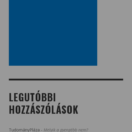
LEGUTÓBBI
HOZZÁSZÓLÁSOK
TudományPláza
-
Melyik a gyengébb nem?