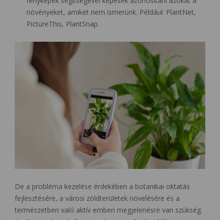
fényképek segítségével képesek azonosítani azokat a
növényeket, amiket nem ismerünk. Például: PlantNet,
PictureThis, PlantSnap.
De a probléma kezelése érdekében a botanikai oktatás
fejlesztésére, a városi zöldterületek növelésére és a
természetben való aktív emberi megjelenésre van szükség.