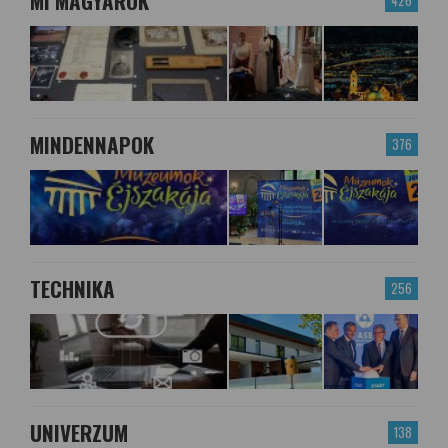
MI MAGYAROK
426
MINDENNAPOK
376
TECHNIKA
256
UNIVERZUM
138