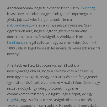
A társadalomnak nagy felelőssége lenne. Nem
Thunberg
kisasszony, apáink és nagyapáink generációja megölte a
jövőt, jajveszékelésére gondolunk. Nem a
mikroműanyagok
ra és a környezetszennyezésre. Csak
egyszerűen arra, hogy a legtöbb gyereknek halvány
dunsztja sincs a növényvilágról. A Worldwatch Institute
tanulmánya
megállapította, hogy az amerikaiak több mint
1000 vállalati logót képesek felismerni, de kevesebb mint 10
növényt.
A fentebb említett két botanikus azt állította, a
növényvakság oka az, hogy a növényeknek nincs arcuk;
nem úgy mozognak, ahogy az állatok és nem fenyegetnek.
Így a látott növényekre vonatkozó vizuális információk nagy
részét eldobjuk. Így odáig jutottunk, hogy már
óvodáskorban felismerjük a tigrist vagy a cápát, de egy
tölgyfát
, egy csalánt, a mezei virágokról nem is beszélve,
gyakran azonosítani sem tudunk. Ha pedig a növényvakság