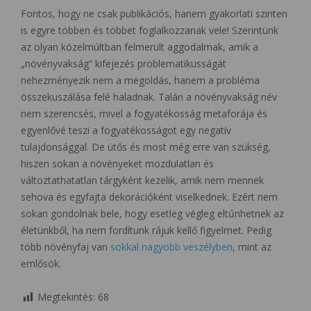
Fontos, hogy ne csak publikációs, hanem gyakorlati szinten
is egyre többen és többet foglalkozzanak vele! Szerintünk
az olyan közelmúltban felmerült aggodalmak, amik a
„növényvakság” kifejezés problematikusságát
nehezményezik nem a megoldás, hanem a probléma
összekuszálása felé haladnak. Talán a növényvakság név
nem szerencsés, mivel a fogyatékosság metaforája és
egyenlővé teszi a fogyatékosságot egy negatív
tulajdonsággal. De ütős és most még erre van szükség,
hiszen sokan a növényeket mozdulatlan és
változtathatatlan tárgyként kezelik, amik nem mennek
sehova és egyfajta dekorációként viselkednek. Ezért nem
sokan gondolnak bele, hogy esetleg végleg eltűnhetnek az
életünkből, ha nem fordítunk rájuk kellő figyelmet. Pedig
több növényfaj van
sokkal nagyobb veszélyben
, mint az
emlősök.
Megtekintés:
68