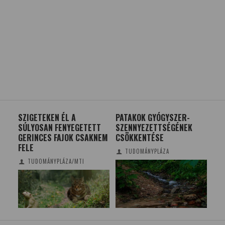
SZIGETEKEN ÉL A
PATAKOK GYÓGYSZER-
FR
TEM
SÚLYOSAN FENYEGETETT
SZENNYEZETTSÉGÉNEK
UTC
DOT
GERINCES FAJOK CSAKNEM
CSÖKKENTÉSE
GOO
FELE
TUDOMÁNYPLÁZA
TUDOMÁNYPLÁZA/MTI