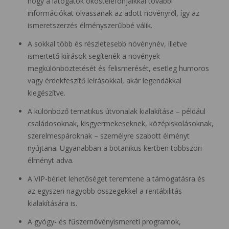
hogy a látogatók okostelefonjaikkal további
információkat olvassanak az adott növényről, így az
ismeretszerzés élményszerűbbé válik.
A sokkal több és részletesebb növénynév, illetve
ismertető kiírások segítenék a növények
megkülönböztetését és felismerését, esetleg humoros
vagy érdekfeszítő leírásokkal, akár legendákkal
kiegészítve.
A különböző tematikus útvonalak kialakítása – például
családosoknak, kisgyermekeseknek, középiskolásoknak,
szerelmespároknak – személyre szabott élményt
nyújtana. Ugyanabban a botanikus kertben többszöri
élményt adva.
A VIP-bérlet lehetőséget teremtene a támogatásra és
az egyszeri nagyobb összegekkel a rentábilitás
kialakítására is.
A gyógy- és fűszernövényismereti programok,