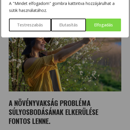
A "Mindet elfogadom" gombra kattintva hozzájárulhat a
fotóhelyszíneket a fiatalok számára.
sütik használatához.
Testreszabás
Elutasítás
Elfogadás
A NÖVÉNYVAKSÁG PROBLÉMA
SÚLYOSBODÁSÁNAK ELKERÜLÉSE
FONTOS LENNE.