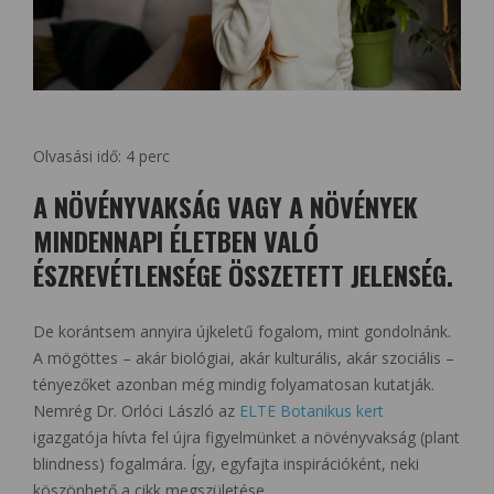
Olvasási idő:
4
perc
A NÖVÉNYVAKSÁG VAGY A NÖVÉNYEK
MINDENNAPI ÉLETBEN VALÓ
ÉSZREVÉTLENSÉGE ÖSSZETETT JELENSÉG.
De korántsem annyira újkeletű fogalom, mint gondolnánk.
A mögöttes – akár biológiai, akár kulturális, akár szociális –
tényezőket azonban még mindig folyamatosan kutatják.
Nemrég Dr. Orlóci László az
ELTE Botanikus kert
igazgatója hívta fel újra figyelmünket a növényvakság (plant
blindness) fogalmára. Így, egyfajta inspirációként, neki
köszönhető a cikk megszületése.