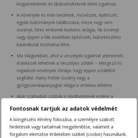
kisgyerekeknek és látássérülteknek lehet izgalmas.
A növények és más területek, művészet, építészet,
egyéb tudományok találkozása, mese vagy vers
ösvényt, híres emberek kedvenc virágai, fái ösvényt
vagy éppen a fák esetében építészeti, bútorkészítési
kalandtúrát hozhatna létre.
Ma világunkban, ahol a veszélyek izgalmat jelentenek,
érdekesek lehetnek a Veszélyes zöldek – Mérgező és
ragadozó növények zónája. Vagy éppen a túlélést
segítőké. Harry Potter ösvény vagy a
gyógyszeralapanyagok világa is érdekes lehetne.
Akár szabaduló szobák is épülhetnének ezekre a
tudásokra.
Fontosnak tartjuk az adatok védelmét
Biztosan érdemes lenne kialakítani TikTok és Insta
A böngészési élmény fokozása, a személyre szabott
Ready – fotó- és VR-zónákat, ahol interaktív,
hirdetések vagy tartalmak megjelenítése, valamint a
futurisztikus, érdekes növényvilág, vagy hatalmas
forgalom elemzése érdekében sütiket (cookie) használunk.
trópusi levelek és színes installációk adhatnak tökéletes