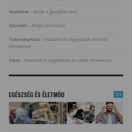
Huynhloan
-
Melyik a gyengébb nem?
Dzsorden
-
Zárójel felbontása
TudományPláza
-
Feladatok és megoldások deriválás
témakörben
Dávid
-
Feladatok és megoldások deriválás témakörben
EGÉSZSÉG ÉS ÉLETMÓD
373