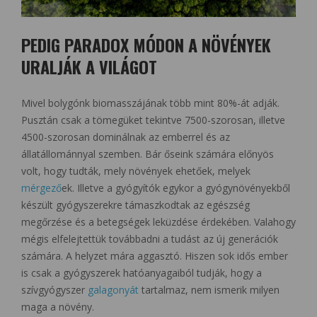
PEDIG PARADOX MÓDON A NÖVÉNYEK
URALJÁK A VILÁGOT
Mivel bolygónk biomasszájának több mint 80%-át adják.
Pusztán csak a tömegüket tekintve 7500-szorosan, illetve
4500-szorosan dominálnak az emberrel és az
állatállománnyal szemben. Bár őseink számára előnyös
volt, hogy tudták, mely növények ehetőek, melyek
mérgező
ek. Illetve a gyógyítók egykor a gyógynövényekből
készült gyógyszerekre támaszkodtak az egészség
megőrzése és a betegségek leküzdése érdekében. Valahogy
mégis elfelejtettük továbbadni a tudást az új generációk
számára. A helyzet mára aggasztó. Hiszen sok idős ember
is csak a gyógyszerek hatóanyagaiból tudják, hogy a
szívgyógyszer
galagonyát
tartalmaz, nem ismerik milyen
maga a növény.