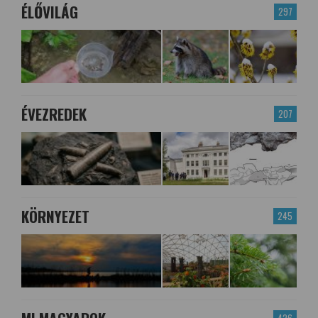
ÉLŐVILÁG
297
ÉVEZREDEK
207
KÖRNYEZET
245