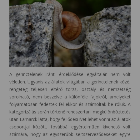
A gerinctelenek iránti érdeklődése egyáltalán nem volt
véletlen. Ugyanis az állatok világában a gerinctelenek közé,
rengeteg teljesen eltérő törzs, osztály és nemzetség
sorolható, nem beszélve a különféle fajokról, amelyeket
folyamatosan fedeztek fel ekkor és számoltak be róluk. A
kategorizálás során történő rendszertani megkülönböztetés
után Lamarck látta, hogy fejlődési ívet lehet vonni az állatok
csoportjai között, továbbá egyértelműen kivehető volt
számára, hogy az egyszerűbb sejtszerveződéseket egyre