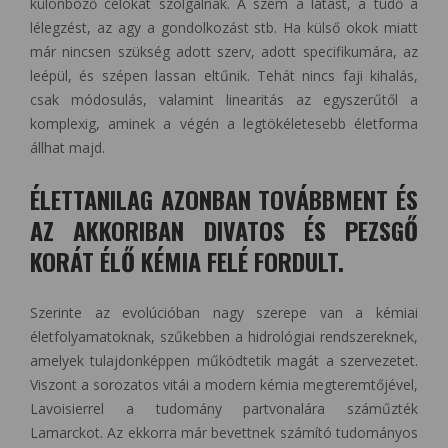
különböző célokat szolgálnak. A szem a látást, a tüdő a
lélegzést, az agy a gondolkozást stb. Ha külső okok miatt
már nincsen szükség adott szerv, adott specifikumára, az
leépül, és szépen lassan eltűnik. Tehát nincs faji kihalás,
csak módosulás, valamint linearitás az egyszerűtől a
komplexig, aminek a végén a legtökéletesebb életforma
állhat majd.
ÉLETTANILAG AZONBAN TOVÁBBMENT ÉS
AZ AKKORIBAN DIVATOS ÉS PEZSGŐ
KORÁT ÉLŐ KÉMIA FELÉ FORDULT.
Szerinte az evolúcióban nagy szerepe van a kémiai
életfolyamatoknak, szűkebben a hidrológiai rendszereknek,
amelyek tulajdonképpen működtetik magát a szervezetet.
Viszont a sorozatos vitái a modern kémia megteremtőjével,
Lavoisierrel a tudomány partvonalára száműzték
Lamarckot. Az ekkorra már bevettnek számító tudományos