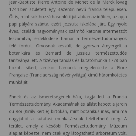
Jean-Baptiste Pierre Antoine de Monet de la Marck lovag
1744-ben született egy Bazentin nevű francia településen.
Őt is, mint sok hozzá hasonló ifjút abban az időben, az apja
papi pályára szánta, ezért jezsuita iskolába járt. Egy nyolc
éves, családi hagyománynak számító katonai intermezzót
leszámítva, érdeklődése hamar a természettudományok
felé fordult. Orvosnak készült, de gyorsan átnyergelt a
botanikára és Bernard de Jussieu természettudós
tanítványa lett. A tízévnyi tanulás és kutatómunka 1778-ban
hozott sikert, amikor Lamarck megjelentette a Flore
Française (Franciaország növényvilága) című háromkötetes
munkáját.
Ennek és az ismeretségének hála, tagja lett a Francia
Természettudományi Akadémiának és állást kapott a Jardin
du Roi (Király kertje) birtokán, mint botanikus inas, ami ma
nagyjából a kutatási munkatársnak feleltethető meg. A
terület, amely a későbbi Természettudományi Múzeum
alapját képezte, nem csak egy látogatható arborétum volt,