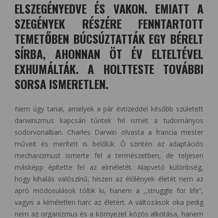
ELSZEGÉNYEDVE ÉS VAKON. EMIATT A
SZEGÉNYEK RÉSZÉRE FENNTARTOTT
TEMETŐBEN BÚCSÚZTATTÁK EGY BÉRELT
SÍRBA, AHONNAN ÖT ÉV ELTELTÉVEL
EXHUMÁLTÁK. A HOLTTESTE TOVÁBBI
SORSA ISMERETLEN.
Nem úgy tanai, amelyek a pár évtizeddel később született
darwinizmus kapcsán tűntek fel ismét a tudományos
sodorvonalban. Charles Darwin olvasta a francia mester
műveit és merített is belőlük. Ő szintén az adaptációs
mechanizmust ismerte fel a természetben, de teljesen
másképp építette fel az elméletét. Alapvető különbség,
hogy kihalás valószínű, hiszen az élőlények életét nem az
apró módosulások töltik ki, hanem a ,,struggle for life”,
vagyis a kíméletlen harc az életért. A változások oka pedig
nem az organizmus és a környezet közös alkotása, hanem