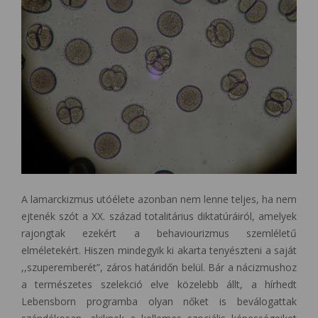
A lamarckizmus utóélete azonban nem lenne teljes, ha nem
ejtenék szót a XX. század totalitárius diktatúráiról, amelyek
rajongtak ezekért a behaviourizmus szemléletű
elméletekért. Hiszen mindegyik ki akarta tenyészteni a saját
,,szuperemberét”, záros határidőn belül. Bár a nácizmushoz
a természetes szelekció elve közelebb állt, a hírhedt
Lebensborn programba olyan nőket is beválogattak