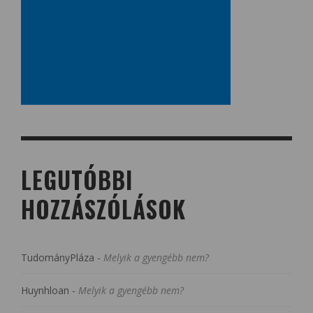
LEGUTÓBBI
HOZZÁSZÓLÁSOK
TudományPláza
-
Melyik a gyengébb nem?
Huynhloan
-
Melyik a gyengébb nem?