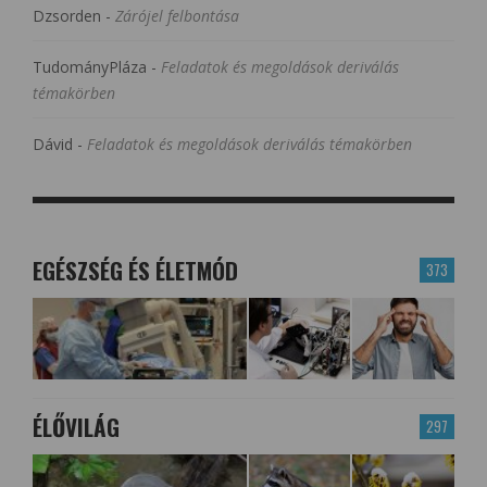
Dzsorden
-
Zárójel felbontása
TudományPláza
-
Feladatok és megoldások deriválás
témakörben
Dávid
-
Feladatok és megoldások deriválás témakörben
EGÉSZSÉG ÉS ÉLETMÓD
373
ÉLŐVILÁG
297