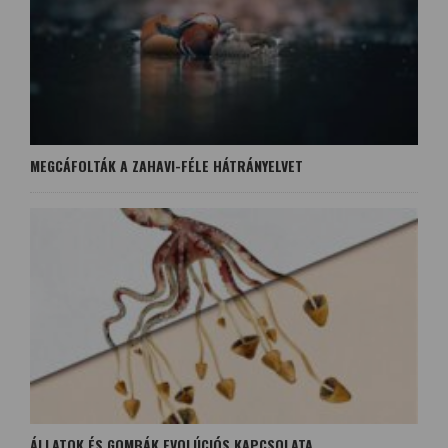
MEGCÁFOLTÁK A ZAHAVI-FÉLE HÁTRÁNYELVET
ÁLLATOK ÉS GOMBÁK EVOLÚCIÓS KAPCSOLATA