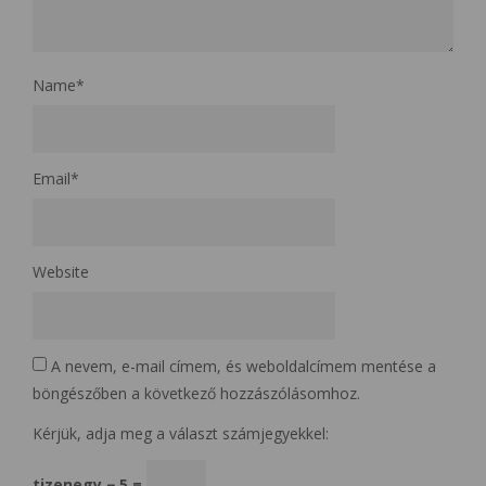
Name
*
Email
*
Website
A nevem, e-mail címem, és weboldalcímem mentése a
böngészőben a következő hozzászólásomhoz.
Kérjük, adja meg a választ számjegyekkel:
tizenegy − 5 =