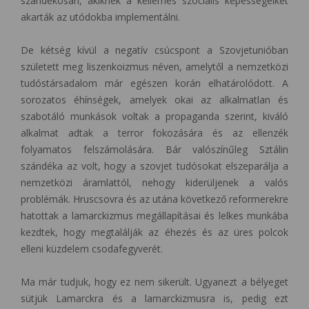
szándékosan, akiknek a kellemes szociális képességeiket
akarták az utódokba implementálni.
De kétség kívül a negatív csúcspont a Szovjetunióban
született meg liszenkoizmus néven, amelytől a nemzetközi
tudóstársadalom már egészen korán elhatárolódott. A
sorozatos éhínségek, amelyek okai az alkalmatlan és
szabotáló munkások voltak a propaganda szerint, kiváló
alkalmat adtak a terror fokozására és az ellenzék
folyamatos felszámolására. Bár valószínűleg Sztálin
szándéka az volt, hogy a szovjet tudósokat elszeparálja a
nemzetközi áramlattól, nehogy kiderüljenek a valós
problémák. Hruscsovra és az utána következő reformerekre
hatottak a lamarckizmus megállapításai és lelkes munkába
kezdtek, hogy megtalálják az éhezés és az üres polcok
elleni küzdelem csodafegyverét.
Ma már tudjuk, hogy ez nem sikerült. Ugyanezt a bélyeget
sütjük Lamarckra és a lamarckizmusra is, pedig ezt