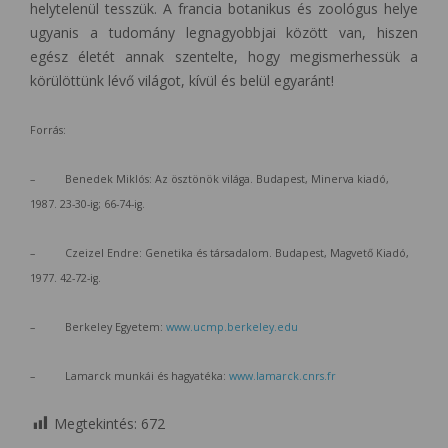
helytelenül tesszük. A francia botanikus és zoológus helye
ugyanis a tudomány legnagyobbjai között van, hiszen
egész életét annak szentelte, hogy megismerhessük a
körülöttünk lévő világot, kívül és belül egyaránt!
Forrás:
– Benedek Miklós: Az ösztönök világa. Budapest, Minerva kiadó,
1987. 23-30-ig; 66-74-ig.
– Czeizel Endre: Genetika és társadalom. Budapest, Magvető Kiadó,
1977. 42-72-ig.
– Berkeley Egyetem:
www.ucmp.berkeley.edu
– Lamarck munkái és hagyatéka:
www.lamarck.cnrs.fr
Megtekintés:
672