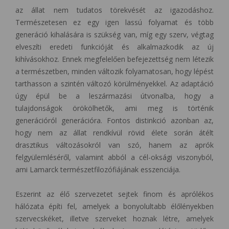
az állat nem tudatos törekvését az igazodáshoz.
Természetesen ez egy igen lassú folyamat és több
generáció kihalására is szükség van, míg egy szerv, végtag
elveszíti eredeti funkcióját és alkalmazkodik az új
kihívásokhoz. Ennek megfelelően befejezettség nem létezik
a természetben, minden változik folyamatosan, hogy lépést
tarthasson a szintén változó körülményekkel. Az adaptáció
úgy épül be a leszármazási útvonalba, hogy a
tulajdonságok örökölhetők, ami meg is történik
generációról generációra. Fontos distinkció azonban az,
hogy nem az állat rendkívül rövid élete során átélt
drasztikus változásokról van szó, hanem az aprók
felgyülemléséről, valamint abból a cél-oksági viszonyból,
ami Lamarck természetfilozófiájának esszenciája.
Eszerint az élő szervezetet sejtek finom és aprólékos
hálózata építi fel, amelyek a bonyolultabb élőlényekben
szervecskéket, illetve szerveket hoznak létre, amelyek