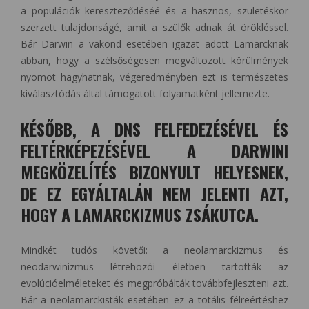
a populációk kereszteződéséé és a hasznos, születéskor
szerzett tulajdonságé, amit a szülők adnak át örökléssel.
Bár Darwin a vakond esetében igazat adott Lamarcknak
abban, hogy a szélsőségesen megváltozott körülmények
nyomot hagyhatnak, végeredményben ezt is természetes
kiválasztódás által támogatott folyamatként jellemezte.
KÉSŐBB, A DNS FELFEDEZÉSÉVEL ÉS
FELTÉRKÉPEZÉSÉVEL A DARWINI
MEGKÖZELÍTÉS BIZONYULT HELYESNEK,
DE EZ EGYÁLTALÁN NEM JELENTI AZT,
HOGY A LAMARCKIZMUS ZSÁKUTCA.
Mindkét tudós követői: a neolamarckizmus és
neodarwinizmus létrehozói életben tartották az
evolúcióelméleteket és megpróbálták továbbfejleszteni azt.
Bár a neolamarckisták esetében ez a totális félreértéshez