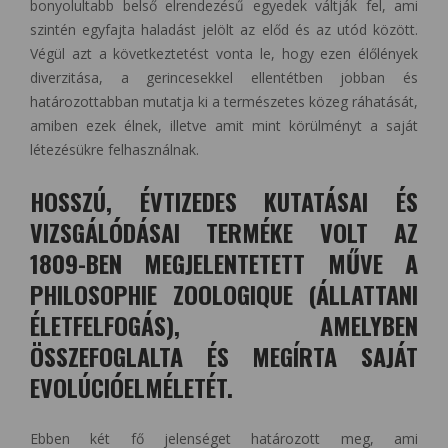
bonyolultabb belső elrendezésű egyedek váltják fel, ami
szintén egyfajta haladást jelölt az előd és az utód között.
Végül azt a következtetést vonta le, hogy ezen élőlények
diverzitása, a gerincesekkel ellentétben jobban és
határozottabban mutatja ki a természetes közeg ráhatását,
amiben ezek élnek, illetve amit mint körülményt a saját
létezésükre felhasználnak.
HOSSZÚ, ÉVTIZEDES KUTATÁSAI ÉS
VIZSGÁLÓDÁSAI TERMÉKE VOLT AZ
1809-BEN MEGJELENTETETT MŰVE A
PHILOSOPHIE ZOOLOGIQUE (ÁLLATTANI
ÉLETFELFOGÁS), AMELYBEN
ÖSSZEFOGLALTA ÉS MEGÍRTA SAJÁT
EVOLÚCIÓELMÉLETÉT.
Ebben két fő jelenséget határozott meg, ami