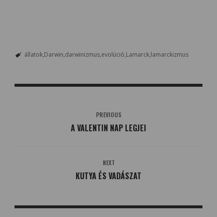
állatok
Darwin
darwinizmus
evolúció
Lamarck
lamarckizmus
PREVIOUS
A VALENTIN NAP LEGJEI
NEXT
KUTYA ÉS VADÁSZAT