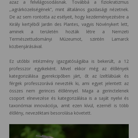
azaz a felvilágosodásnak. Továbbá a fiziokratizmus
,,agrárközeliségének”, mint általános gazdasági nézetnek.
De az sem rontotta az esélyeit, hogy kezdeményezésére a
Király kertjéből Jardin des Plantes, vagyis Növénykert lett,
aminek a területén hozták létre a Nemzeti
Természettudományi Múzeumot, szintén Lamarck
közbenjárásával.
Ez utóbbi intézmény igazgatóságába is bekerült, a 12
professzor egyikeként. Mivel ekkor még az élőlények
kategorizálása gyerekcipőben járt, őt az ízeltlábúak és
férgek professzorává nevezték ki, ami egyet jelentett az
összes nem gerinces élőlénnyel. Maga a gerinctelenek
csoport elnevezése és kategorizálása is a saját nyelvi és
taxonómiai innovációja, amit ezen kívül, ezernél is több
élőlény, nevezéktani besorolása követett.