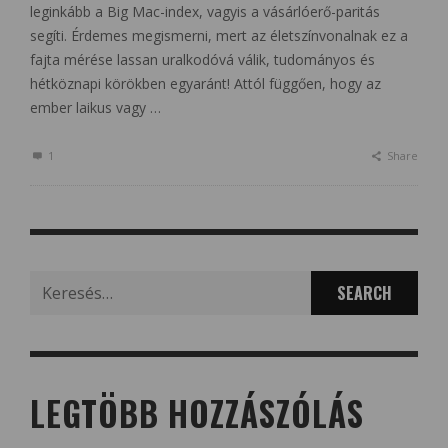
leginkább a Big Mac-index, vagyis a vásárlóerő-paritás
segíti. Érdemes megismerni, mert az életszínvonalnak ez a
fajta mérése lassan uralkodóvá válik, tudományos és
hétköznapi körökben egyaránt! Attól függően, hogy az
ember laikus vagy …
1
Share
Search
for:
LEGTÖBB HOZZÁSZÓLÁS