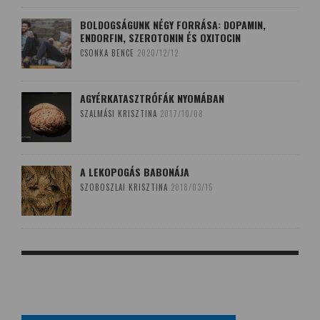
BOLDOGSÁGUNK NÉGY FORRÁSA: DOPAMIN,
ENDORFIN, SZEROTONIN ÉS OXITOCIN
CSONKA BENCE
2020/12/12
AGYÉRKATASZTRÓFÁK NYOMÁBAN
SZALMÁSI KRISZTINA
2017/10/08
A LEKOPOGÁS BABONÁJA
SZOBOSZLAI KRISZTINA
2018/03/15