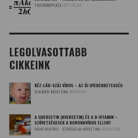
TUDOMÁNYPLÁZA
2017/05/05
LEGOLVASOTTABB
CIKKEINK
KÉZ-LÁB-SZÁJ VÍRUS – AZ ÚJ GYEREKBETEGSÉG
SZALMÁSI KRISZTINA
2014/11/05
A QUERCETIN (KVERCETIN) ÉS A D-VITAMIN –
SZÖVETSÉGESEK A KORONAVÍRUS ELLEN?
HAJAS BEATRIX - SZOBOSZLAI KRISZTINA
2020/03/20