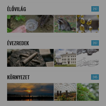
ÉLŐVILÁG
297
ÉVEZREDEK
207
KÖRNYEZET
245