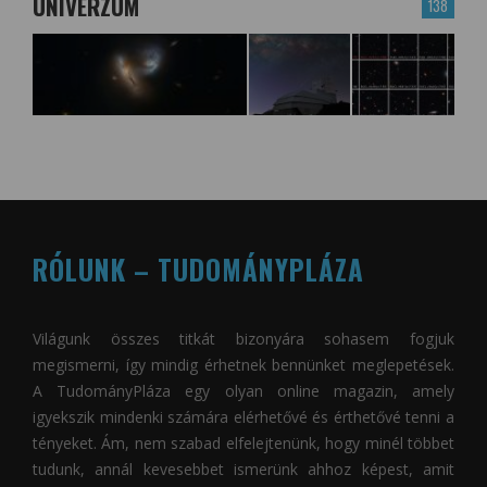
UNIVERZUM
138
RÓLUNK – TUDOMÁNYPLÁZA
Világunk összes titkát bizonyára sohasem fogjuk
megismerni, így mindig érhetnek bennünket meglepetések.
A
TudományPláza
egy olyan online magazin, amely
igyekszik mindenki számára elérhetővé és érthetővé tenni a
tényeket. Ám, nem szabad elfelejtenünk, hogy minél többet
tudunk, annál kevesebbet ismerünk ahhoz képest, amit