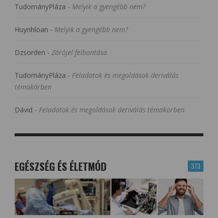
TudományPláza
-
Melyik a gyengébb nem?
Huynhloan
-
Melyik a gyengébb nem?
Dzsorden
-
Zárójel felbontása
TudományPláza
-
Feladatok és megoldások deriválás
témakörben
Dávid
-
Feladatok és megoldások deriválás témakörben
EGÉSZSÉG ÉS ÉLETMÓD
373