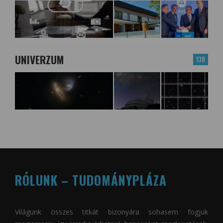
UNIVERZUM
138
RÓLUNK – TUDOMÁNYPLÁZA
Világunk összes titkát bizonyára sohasem fogjuk