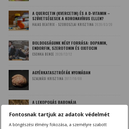
A QUERCETIN (KVERCETIN) ÉS A D-VITAMIN –
SZÖVETSÉGESEK A KORONAVÍRUS ELLEN?
HAJAS BEATRIX - SZOBOSZLAI KRISZTINA
2020/03/20
BOLDOGSÁGUNK NÉGY FORRÁSA: DOPAMIN,
ENDORFIN, SZEROTONIN ÉS OXITOCIN
CSONKA BENCE
2020/12/12
AGYÉRKATASZTRÓFÁK NYOMÁBAN
SZALMÁSI KRISZTINA
2017/10/08
A LEKOPOGÁS BABONÁJA
SZOBOSZLAI KRISZTINA
2018/03/15
Fontosnak tartjuk az adatok védelmét
A böngészési élmény fokozása, a személyre szabott