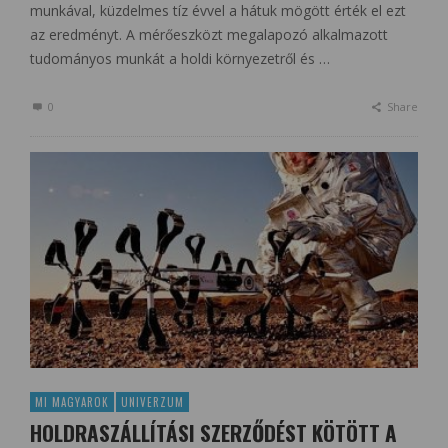
munkával, küzdelmes tíz évvel a hátuk mögött érték el ezt
az eredményt. A mérőeszközt megalapozó alkalmazott
tudományos munkát a holdi környezetről és …
0
Share
MI MAGYAROK
UNIVERZUM
HOLDRASZÁLLÍTÁSI SZERZŐDÉST KÖTÖTT A