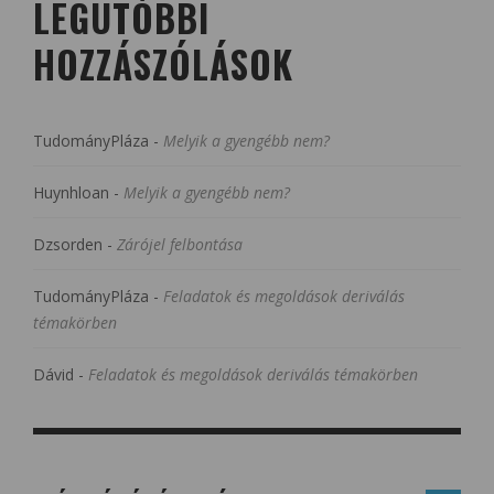
LEGUTÓBBI
HOZZÁSZÓLÁSOK
TudományPláza
-
Melyik a gyengébb nem?
Huynhloan
-
Melyik a gyengébb nem?
Dzsorden
-
Zárójel felbontása
TudományPláza
-
Feladatok és megoldások deriválás
témakörben
Dávid
-
Feladatok és megoldások deriválás témakörben