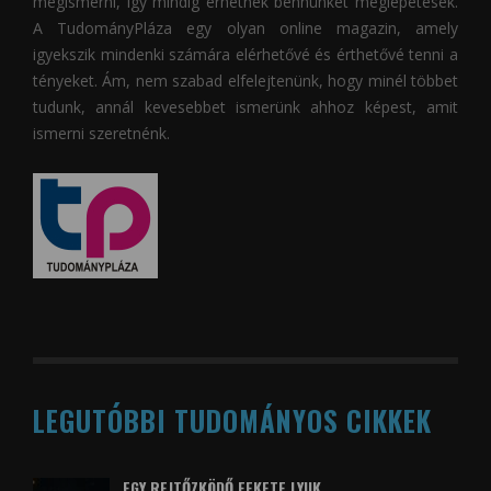
megismerni, így mindig érhetnek bennünket meglepetések.
A
TudományPláza
egy olyan online magazin, amely
igyekszik mindenki számára elérhetővé és érthetővé tenni a
tényeket. Ám, nem szabad elfelejtenünk, hogy minél többet
tudunk, annál kevesebbet ismerünk ahhoz képest, amit
ismerni szeretnénk.
LEGUTÓBBI TUDOMÁNYOS CIKKEK
EGY REJTŐZKÖDŐ FEKETE LYUK