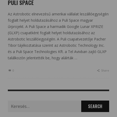
PULI SPACE
Az Astrobotic elnevezésű amerikai vállalat leszállóegységén
foglalt helyet holdutazásához a Puli Space magyar
űrprojekt. A Puli Space a harmadik Google Lunar XPRIZE
(GLXP) csapatként foglalt helyet holdutazásához az
Astrobotic leszállóegységén. A Puli csapatvezetője Pacher
Tibor tájékoztatása szerint az Astrobotic Technology Inc.
és a Puli Space Technologies Kft. a Tel Avivban zajló GLXP
találkozón jelentették be, hogy aláírták …
0
Share
Search
for: