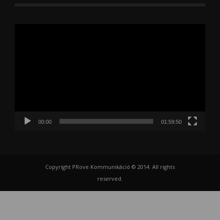
Videólejátszó
00:00
01:59:50
Copyright PRove Kommunikáció © 2014. All rights
reserved.