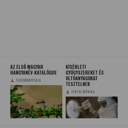
A
AZ ELSŐ MAGYAR
KÍSÉRLETI
HOG
HANGYANÉV-KATALÓGUS
GYÓGYSZEREKET ÉS
BIO
OLTÓANYAGOKAT
SZ
TUDOMÁNYPLÁZA
TESZTELNEK
PO
ZENTAI MÓNIKA