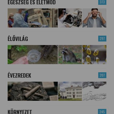
EGÉSZSÉG ÉS ÉLETMÓD
373
ÉLŐVILÁG
297
ÉVEZREDEK
207
KÖRNYEZET
245