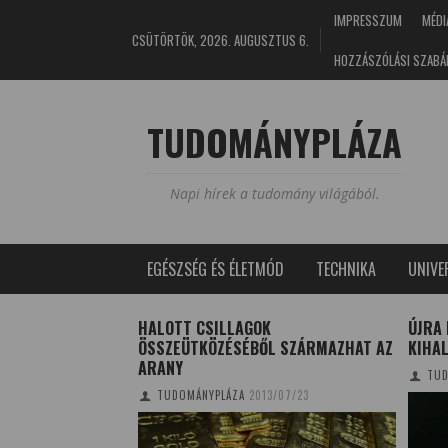
IMPRESSZUM
MÉDI
CSÜTÖRTÖK, 2026. AUGUSZTUS 6.
HOZZÁSZÓLÁSI SZABÁ
TUDOMÁNYPLÁZA
Napi hírek a tudomány világából.
EGÉSZSÉG ÉS ÉLETMÓD
TECHNIKA
UNIV
AZ EGYHÁZI MI-
HALOTT CSILLAGOK
ÚJRA 
ÖSSZEÜTKÖZÉSÉBŐL SZÁRMAZHAT AZ
KIHAL
ARANY
NA
2025/08/09
TUD
TUDOMÁNYPLÁZA
2013/07/23