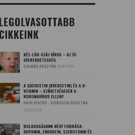
LEGOLVASOTTABB
CIKKEINK
KÉZ-LÁB-SZÁJ VÍRUS – AZ ÚJ
GYEREKBETEGSÉG
SZALMÁSI KRISZTINA
2014/11/05
A QUERCETIN (KVERCETIN) ÉS A D-
VITAMIN – SZÖVETSÉGESEK A
KORONAVÍRUS ELLEN?
HAJAS BEATRIX - SZOBOSZLAI KRISZTINA
2020/03/20
BOLDOGSÁGUNK NÉGY FORRÁSA:
DOPAMIN, ENDORFIN, SZEROTONIN ÉS