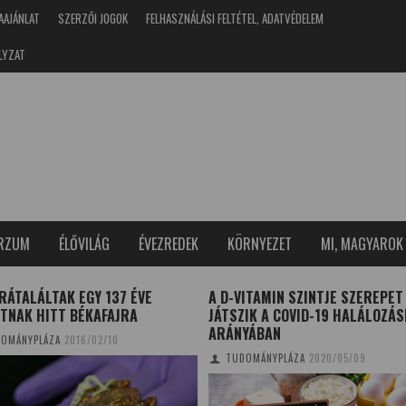
AAJÁNLAT
SZERZŐI JOGOK
FELHASZNÁLÁSI FELTÉTEL, ADATVÉDELEM
LYZAT
ERZUM
ÉLŐVILÁG
ÉVEZREDEK
KÖRNYEZET
MI, MAGYAROK
RÁTALÁLTAK EGY 137 ÉVE
A D-VITAMIN SZINTJE SZEREPET
TNAK HITT BÉKAFAJRA
JÁTSZIK A COVID-19 HALÁLOZÁS
ARÁNYÁBAN
OMÁNYPLÁZA
2016/02/10
TUDOMÁNYPLÁZA
2020/05/09