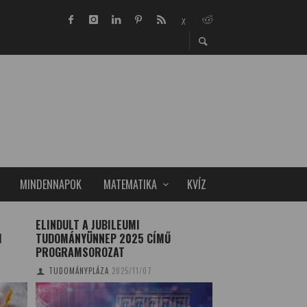
MINDENNAPOK
MATEMATIKA
KVÍZ
ELINDULT A JUBILEUMI
A ZIKA-LÁZ TERJE
I
TUDOMÁNYÜNNEP 2025 CÍMŰ
MATEMATIKAI MOD
PROGRAMSOROZAT
TUDOMÁNYPLÁZA
20
TUDOMÁNYPLÁZA
2025/11/07