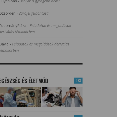
Huynhloan
-
Melyik a gyengébb nem?
Dzsorden
-
Zárójel felbontása
TudományPláza
-
Feladatok és megoldások
deriválás témakörben
Dávid
-
Feladatok és megoldások deriválás
témakörben
EGÉSZSÉG ÉS ÉLETMÓD
373