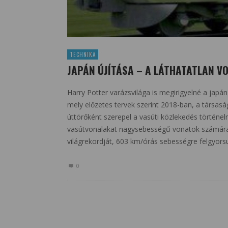
TECHNIKA
JAPÁN ÚJÍTÁSA – A LÁTHATATLAN V
Harry Potter varázsvilága is megirigyelné a japán
mely előzetes tervek szerint 2018-ban, a társas
úttörőként szerepel a vasúti közlekedés történel
vasútvonalakat nagysebességű vonatok számára,
világrekordját, 603 km/órás sebességre felgyors
0