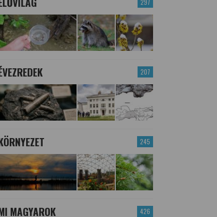
ÉLŐVILÁG
297
ÉVEZREDEK
207
KÖRNYEZET
245
MI MAGYAROK
426