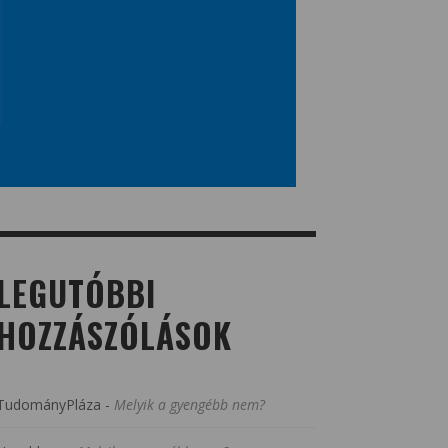
LEGUTÓBBI
HOZZÁSZÓLÁSOK
TudományPláza
-
Melyik a gyengébb nem?