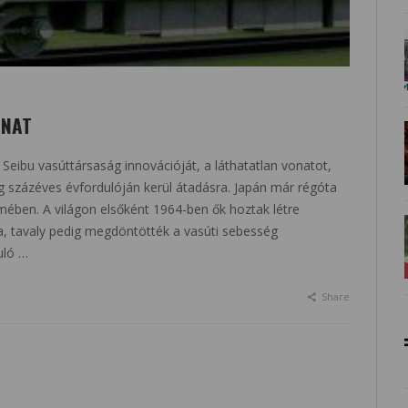
ONAT
 Seibu vasúttársaság innovációját, a láthatatlan vonatot,
ág százéves évfordulóján kerül átadásra. Japán már régóta
mében. A világon elsőként 1964-ben ők hoztak létre
 tavaly pedig megdöntötték a vasúti sebesség
uló …
Share