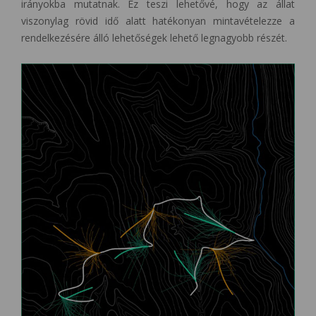
irányokba mutatnak. Ez teszi lehetővé, hogy az állat
viszonylag rövid idő alatt hatékonyan mintavételezze a
rendelkezésére álló lehetőségek lehető legnagyobb részét.