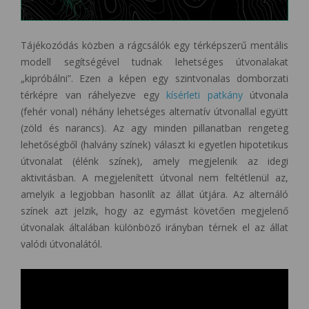
Tájékozódás közben a rágcsálók egy térképszerű mentális
modell segítségével tudnak lehetséges útvonalakat
„kipróbálni”. Ezen a képen egy szintvonalas domborzati
térképre van ráhelyezve egy
kísérleti patkány
útvonala
(fehér vonal) néhány lehetséges alternatív útvonallal együtt
(zöld és narancs). Az agy minden pillanatban rengeteg
lehetőségből (halvány színek) választ ki egyetlen hipotetikus
útvonalat (élénk színek), amely megjelenik az idegi
aktivitásban. A megjelenített útvonal nem feltétlenül az,
amelyik a legjobban hasonlít az állat útjára. Az alternáló
színek azt jelzik, hogy az egymást követően megjelenő
útvonalak általában különböző irányban térnek el az állat
valódi útvonalától.