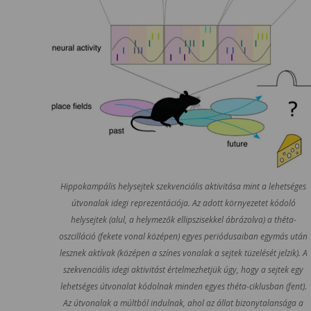
Hippokampális helysejtek szekvenciális aktivitása mint a lehetséges
útvonalak idegi reprezentációja. Az adott környezetet kódoló
helysejtek (alul, a helymezők ellipszisekkel ábrázolva) a théta-
oszcilláció (fekete vonal középen) egyes periódusaiban egymás után
lesznek aktívak (középen a színes vonalak a sejtek tüzelését jelzik). A
szekvenciális idegi aktivitást értelmezhetjük úgy, hogy a sejtek egy
lehetséges útvonalat kódolnak minden egyes théta-ciklusban (fent).
Az útvonalak a múltból indulnak, ahol az állat bizonytalansága a