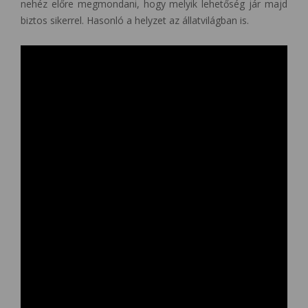
nehéz előre megmondani, hogy melyik lehetőség jár majd
biztos sikerrel. Hasonló a helyzet az állatvilágban is.