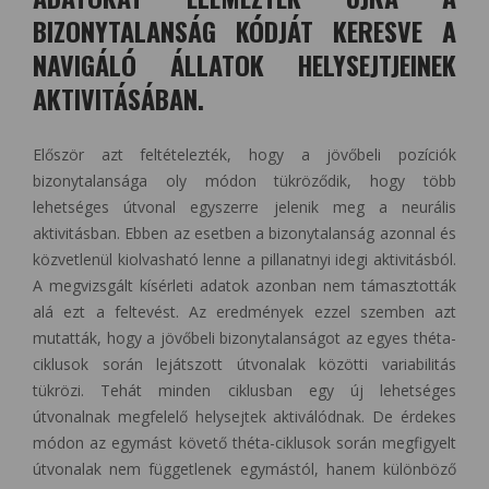
BIZONYTALANSÁG KÓDJÁT KERESVE A
NAVIGÁLÓ ÁLLATOK HELYSEJTJEINEK
AKTIVITÁSÁBAN.
Először azt feltételezték, hogy a jövőbeli pozíciók
bizonytalansága oly módon tükröződik, hogy több
lehetséges útvonal egyszerre jelenik meg a neurális
aktivitásban. Ebben az esetben a bizonytalanság azonnal és
közvetlenül kiolvasható lenne a pillanatnyi idegi aktivitásból.
A megvizsgált kísérleti adatok azonban nem támasztották
alá ezt a feltevést. Az eredmények ezzel szemben azt
mutatták, hogy a jövőbeli bizonytalanságot az egyes théta-
ciklusok során lejátszott útvonalak közötti variabilitás
tükrözi. Tehát minden ciklusban egy új lehetséges
útvonalnak megfelelő helysejtek aktiválódnak. De érdekes
módon az egymást követő théta-ciklusok során megfigyelt
útvonalak nem függetlenek egymástól, hanem különböző