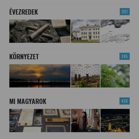
ÉVEZREDEK
207
KÖRNYEZET
245
MI MAGYAROK
426