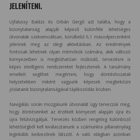
JELENÍTENI.
Ujfalussy Balázs és Orbán Gergő azt találta, hogy a
bizonytalanság alapját képező különféle lehetséges
útvonalak szekvenciálisan, körülbelül 0,1 másodpercenként
jelennek meg az idegi aktivitásban. Az eredmények
fontosak lehetnek olyan mérnökök számára, akik változó
környezetben is megbízhatóan működő, tervezésre is
képes intelligens rendszereket fejlesztenek. A tanulmány
emellett segíthet megérteni, hogy döntéshozatali
helyzetekben miként vagyunk képesek megbirkózni
jóslataink bizonytalanságával tájékozódás közben.
Navigálás során mozgásunk útvonalát úgy tervezzük meg,
hogy döntéseinket az érzékelt környezet alapján újra és
újra felülvizsgáljuk. Tervezés közben rengeteg különböző
lehetőségből kell kiválasztanunk a számunkra pillanatnyilag
leginkább kedvezőnek látszót. A való világban azonban