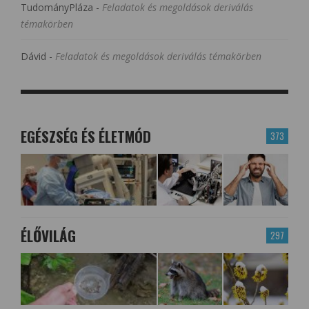
TudományPláza
-
Feladatok és megoldások deriválás
témakörben
Dávid
-
Feladatok és megoldások deriválás témakörben
EGÉSZSÉG ÉS ÉLETMÓD
373
ÉLŐVILÁG
297