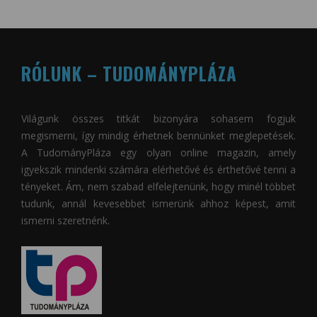
RÓLUNK – TUDOMÁNYPLÁZA
Világunk összes titkát bizonyára sohasem fogjuk
megismerni, így mindig érhetnek bennünket meglepetések.
A
TudományPláza
egy olyan online magazin, amely
igyekszik mindenki számára elérhetővé és érthetővé tenni a
tényeket. Ám, nem szabad elfelejtenünk, hogy minél többet
tudunk, annál kevesebbet ismerünk ahhoz képest, amit
ismerni szeretnénk.