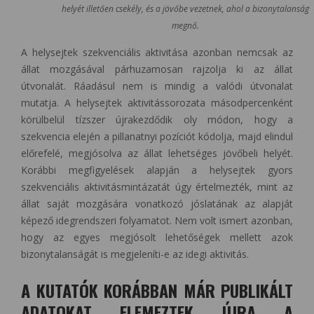
helyét illetően csekély, és a jövőbe vezetnek, ahol a bizonytalanság
megnő.
A helysejtek szekvenciális aktivitása azonban nemcsak az
állat mozgásával párhuzamosan rajzolja ki az állat
útvonalát. Ráadásul nem is mindig a valódi útvonalat
mutatja. A helysejtek aktivitássorozata másodpercenként
körülbelül tízszer újrakezdődik oly módon, hogy a
szekvencia elején a pillanatnyi pozíciót kódolja, majd elindul
előrefelé, megjósolva az állat lehetséges jövőbeli helyét.
Korábbi megfigyelések alapján a helysejtek gyors
szekvenciális aktivitásmintázatát úgy értelmezték, mint az
állat saját mozgására vonatkozó jóslatának az alapját
képező idegrendszeri folyamatot. Nem volt ismert azonban,
hogy az egyes megjósolt lehetőségek mellett azok
bizonytalanságát is megjeleníti-e az idegi aktivitás.
A KUTATÓK KORÁBBAN MÁR PUBLIKÁLT
ADATOKAT ELEMEZTEK ÚJRA A