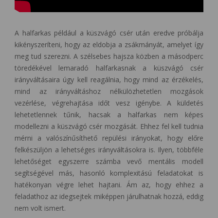
A halfarkas például a küszvágó csér után eredve próbálja
kikényszeríteni, hogy az eldobja a zsákmányát, amelyet így
meg tud szerezni. A szélsebes hajsza közben a másodperc
töredékével lemaradó halfarkasnak a küszvágó csér
irányváltásaira úgy kell reagálnia, hogy mind az érzékelés,
mind az irányváltáshoz nélkülözhetetlen mozgások
vezérlése, végrehajtása időt vesz igénybe. A küldetés
lehetetlennek tűnik, hacsak a halfarkas nem képes
modellezni a küszvágó csér mozgását. Ehhez fel kell tudnia
mérni a valószínűsíthető repülési irányokat, hogy előre
felkészüljön a lehetséges irányváltásokra is. Ilyen, többféle
lehetőséget egyszerre számba vevő mentális modell
segítségével más, hasonló komplexitású feladatokat is
hatékonyan végre lehet hajtani. Ám az, hogy ehhez a
feladathoz az idegsejtek miképpen járulhatnak hozzá, eddig
nem volt ismert.