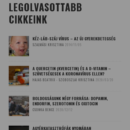
LEGOLVASOTTABB
CIKKEINK
KÉZ-LÁB-SZÁJ VÍRUS – AZ ÚJ GYEREKBETEGSÉG
SZALMÁSI KRISZTINA
2014/11/05
A QUERCETIN (KVERCETIN) ÉS A D-VITAMIN –
SZÖVETSÉGESEK A KORONAVÍRUS ELLEN?
HAJAS BEATRIX - SZOBOSZLAI KRISZTINA
2020/03/20
BOLDOGSÁGUNK NÉGY FORRÁSA: DOPAMIN,
ENDORFIN, SZEROTONIN ÉS OXITOCIN
CSONKA BENCE
2020/12/12
AGYÉRKATASZTRÓFÁK NYOMÁBAN