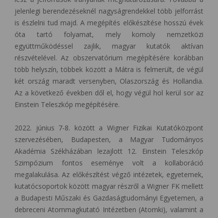
jelenlegi berendezéseknél nagyságrendekkel több jelforrást
is észlelni tud majd. A megépítés előkészítése hosszú évek
óta tartó folyamat, mely komoly nemzetközi
együttműködéssel zajlik, magyar kutatók aktívan
részvételével. Az obszervatórium megépítésére korábban
több helyszín, többek között a Mátra is felmerült, de végül
két ország maradt versenyben, Olaszország és Hollandia.
Az a következő években dől el, hogy végül hol kerül sor az
Einstein Teleszkóp megépítésére.
2022. június 7-8. között a Wigner Fizikai Kutatóközpont
szervezésében, Budapesten, a Magyar Tudományos
Akadémia Székházában lezajlott 12. Einstein Teleszkóp
Szimpózium fontos eseménye volt a kollaboráció
megalakulása. Az előkészítést végző intézetek, egyetemek,
kutatócsoportok között magyar részről a Wigner FK mellett
a Budapesti Műszaki és Gazdaságtudományi Egyetemen, a
debreceni Atommagkutató Intézetben (Atomki), valamint a