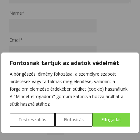
Name
*
Email
*
Fontosnak tartjuk az adatok védelmét
Website
A böngészési élmény fokozása, a személyre szabott
hirdetések vagy tartalmak megjelenítése, valamint a
forgalom elemzése érdekében sütiket (cookie) használunk.
A nevem, e-mail címem, és weboldalcímem mentése a
A "Mindet elfogadom" gombra kattintva hozzájárulhat a
böngészőben a következő hozzászólásomhoz.
sütik használatához.
Kérjük, adja meg a választ számjegyekkel:
Testreszabás
Elutasítás
Elfogadás
kettő × három =