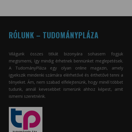
RÓLUNK – TUDOMÁNYPLÁZA
Világunk összes titkát bizonyára sohasem fogjuk
megismerni, így mindig érhetnek bennünket meglepetések.
A
TudományPláza
egy olyan online magazin, amely
igyekszik mindenki számára elérhetővé és érthetővé tenni a
tényeket. Ám, nem szabad elfelejtenünk, hogy minél többet
tudunk, annál kevesebbet ismerünk ahhoz képest, amit
ismerni szeretnénk.