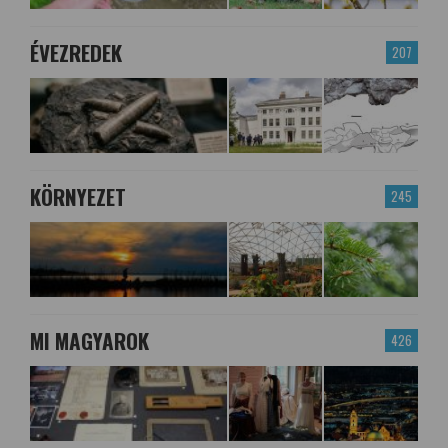
ÉVEZREDEK
207
KÖRNYEZET
245
MI MAGYAROK
426