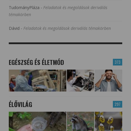
TudományPláza
-
Feladatok és megoldások deriválás
témakörben
Dávid
-
Feladatok és megoldások deriválás témakörben
EGÉSZSÉG ÉS ÉLETMÓD
373
ÉLŐVILÁG
297