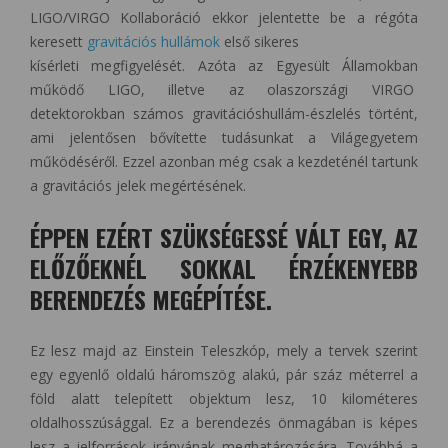
LIGO/VIRGO Kollaboráció ekkor jelentette be a régóta
keresett
gravitációs hullámok
első sikeres
kísérleti megfigyelését. Azóta az Egyesült Államokban
működő LIGO, illetve az olaszországi VIRGO
detektorokban számos gravitációshullám-észlelés történt,
ami jelentősen bővítette tudásunkat a Világegyetem
működéséről. Ezzel azonban még csak a kezdeténél tartunk
a gravitációs jelek megértésének.
ÉPPEN EZÉRT SZÜKSÉGESSÉ VÁLT EGY, AZ
ELŐZŐEKNÉL SOKKAL ÉRZÉKENYEBB
BERENDEZÉS MEGÉPÍTÉSE.
Ez lesz majd az Einstein Teleszkóp, mely a tervek szerint
egy egyenlő oldalú háromszög alakú, pár száz méterrel a
föld alatt telepített objektum lesz, 10 kilométeres
oldalhosszúsággal. Ez a berendezés önmagában is képes
lesz a jelforrások irányának meghatározására. Továbbá a