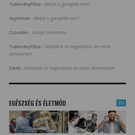
TudományPláza
-
Melyik a gyengébb nem?
Huynhloan
-
Melyik a gyengébb nem?
Dzsorden
-
Zárójel felbontása
TudományPláza
-
Feladatok és megoldások deriválás
témakörben
Dávid
-
Feladatok és megoldások deriválás témakörben
EGÉSZSÉG ÉS ÉLETMÓD
373