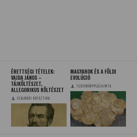
OK
ÉRETTSÉGI TÉTELEK:
MAGYAROK ÉS A FÖLDI
ALT
A
VAJDA JÁNOS –
EVOLÚCIÓ
EN
TÁJKÖLTÉSZET,
TUDOMÁNYPLÁZA/MTA
ALLEGORIKUS KÖLTÉSZET
ASÁG
SZALMÁSI KRISZTINA