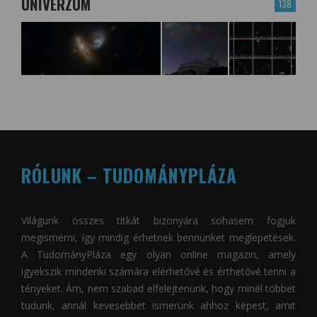
UNIVERZUM
138
RÓLUNK – TUDOMÁNYPLÁZA
Világunk összes titkát bizonyára sohasem fogjuk
megismerni, így mindig érhetnek bennünket meglepetések.
A
TudományPláza
egy olyan online magazin, amely
igyekszik mindenki számára elérhetővé és érthetővé tenni a
tényeket. Ám, nem szabad elfelejtenünk, hogy minél többet
tudunk, annál kevesebbet ismerünk ahhoz képest, amit