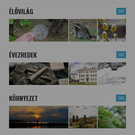
ÉLŐVILÁG
297
ÉVEZREDEK
207
KÖRNYEZET
245