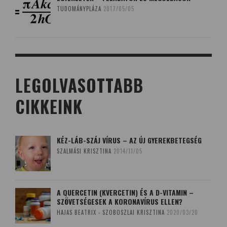
TUDOMÁNYPLÁZA
2017/05/05
LEGOLVASOTTABB
CIKKEINK
KÉZ-LÁB-SZÁJ VÍRUS – AZ ÚJ GYEREKBETEGSÉG
SZALMÁSI KRISZTINA
2014/11/05
A QUERCETIN (KVERCETIN) ÉS A D-VITAMIN –
SZÖVETSÉGESEK A KORONAVÍRUS ELLEN?
HAJAS BEATRIX - SZOBOSZLAI KRISZTINA
2020/03/20