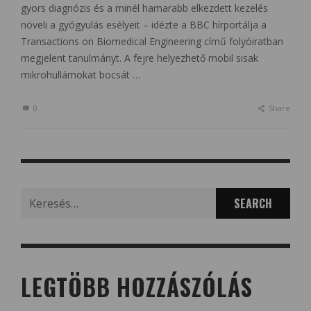
gyors diagnózis és a minél hamarabb elkezdett kezelés
növeli a gyógyulás esélyeit – idézte a BBC hírportálja a
Transactions on Biomedical Engineering című folyóiratban
megjelent tanulmányt. A fejre helyezhető mobil sisak
mikrohullámokat bocsát …
0
Share
Search
for:
LEGTÖBB HOZZÁSZÓLÁS