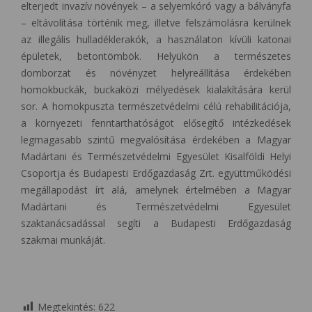
elterjedt invazív növények – a selyemkóró vagy a bálványfa
– eltávolítása történik meg, illetve felszámolásra kerülnek
az illegális hulladéklerakók, a használaton kívüli katonai
épületek, betontömbök. Helyükön a természetes
domborzat és növényzet helyreállítása érdekében
homokbuckák, buckaközi mélyedések kialakítására kerül
sor. A homokpuszta természetvédelmi célú rehabilitációja,
a környezeti fenntarthatóságot elősegítő intézkedések
legmagasabb szintű megvalósítása érdekében a Magyar
Madártani és Természetvédelmi Egyesület Kisalföldi Helyi
Csoportja és Budapesti Erdőgazdaság Zrt. együttműködési
megállapodást írt alá, amelynek értelmében a Magyar
Madártani és Természetvédelmi Egyesület
szaktanácsadással segíti a Budapesti Erdőgazdaság
szakmai munkáját.
Megtekintés:
622