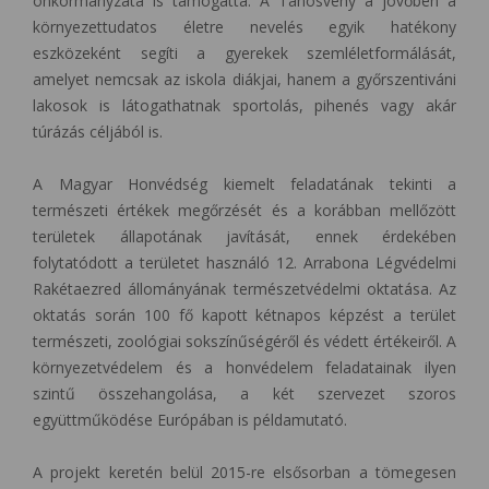
önkormányzata is támogatta. A Tanösvény a jövőben a
környezettudatos életre nevelés egyik hatékony
eszközeként segíti a gyerekek szemléletformálását,
amelyet nemcsak az iskola diákjai, hanem a győrszentiváni
lakosok is látogathatnak sportolás, pihenés vagy akár
túrázás céljából is.
A Magyar Honvédség kiemelt feladatának tekinti a
természeti értékek megőrzését és a korábban mellőzött
területek állapotának javítását, ennek érdekében
folytatódott a területet használó 12. Arrabona Légvédelmi
Rakétaezred állományának természetvédelmi oktatása. Az
oktatás során 100 fő kapott kétnapos képzést a terület
természeti, zoológiai sokszínűségéről és védett értékeiről. A
környezetvédelem és a honvédelem feladatainak ilyen
szintű összehangolása, a két szervezet szoros
együttműködése Európában is példamutató.
A projekt keretén belül 2015-re elsősorban a tömegesen