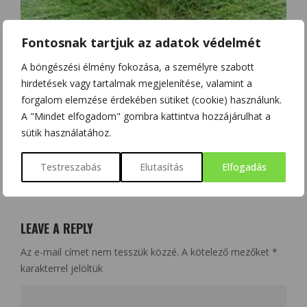
Fontosnak tartjuk az adatok védelmét
A böngészési élmény fokozása, a személyre szabott
A LEGSZÁRAZSÁGTŰRŐBB FŰFAJAINK SEM BÍRJÁK MÁR AZ
hirdetések vagy tartalmak megjelenítése, valamint a
ASZÁLYT
forgalom elemzése érdekében sütiket (cookie) használunk.
A "Mindet elfogadom" gombra kattintva hozzájárulhat a
sütik használatához.
Testreszabás
Elutasítás
Elfogadás
NO COMMENT
LEAVE A REPLY
Az e-mail címet nem tesszük közzé.
A kötelező mezőket
*
karakterrel jelöltük