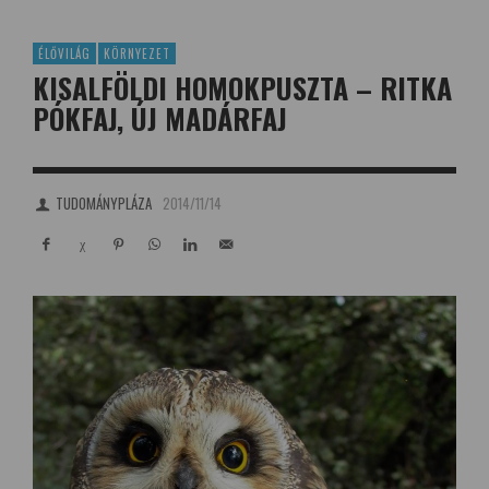
ÉLŐVILÁG
KÖRNYEZET
KISALFÖLDI HOMOKPUSZTA – RITKA
PÓKFAJ, ÚJ MADÁRFAJ
TUDOMÁNYPLÁZA
2014/11/14