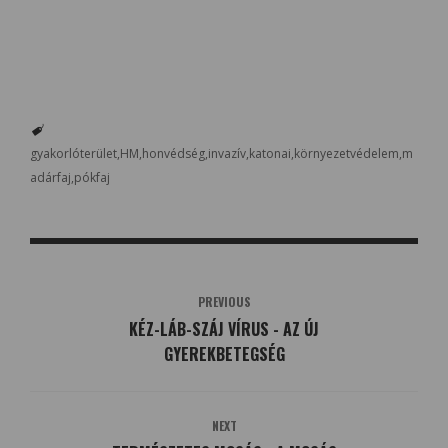
gyakorlóterület
HM
honvédség
invazív
katonai
környezetvédelem
m
adárfaj
pókfaj
PREVIOUS
KÉZ-LÁB-SZÁJ VÍRUS - AZ ÚJ
GYEREKBETEGSÉG
NEXT