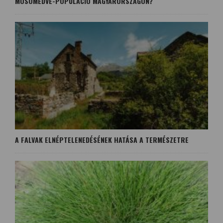
MOSÓMEDVE-POPULÁCIÓ MAGYARORSZÁGON?
A FALVAK ELNÉPTELENEDÉSÉNEK HATÁSA A TERMÉSZETRE