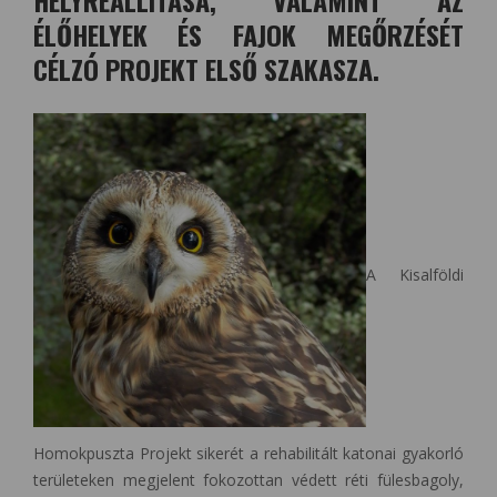
HELYREÁLLÍTÁSA, VALAMINT AZ
ÉLŐHELYEK ÉS FAJOK MEGŐRZÉSÉT
CÉLZÓ PROJEKT ELSŐ SZAKASZA.
A Kisalföldi
Homokpuszta Projekt sikerét a rehabilitált katonai gyakorló
területeken megjelent fokozottan védett réti fülesbagoly,