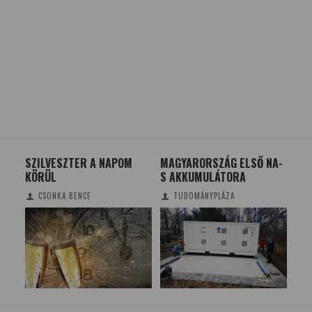
Ú
SZILVESZTER A NAPOM
MAGYARORSZÁG ELSŐ NA-
A 
KÖRÜL
S AKKUMULÁTORA
CSONKA BENCE
TUDOMÁNYPLÁZA