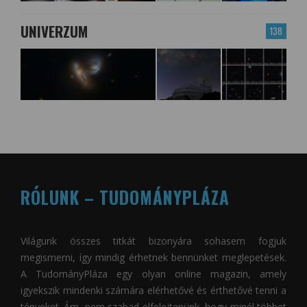
UNIVERZUM
138
RÓLUNK – TUDOMÁNYPLÁZA
Világunk összes titkát bizonyára sohasem fogjuk
megismerni, így mindig érhetnek bennünket meglepetések.
A
TudományPláza
egy olyan online magazin, amely
igyekszik mindenki számára elérhetővé és érthetővé tenni a
tényeket. Ám, nem szabad elfelejtenünk, hogy minél többet