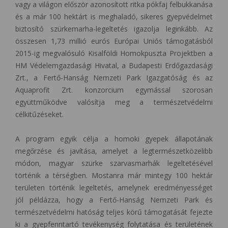
vagy a világon először azonosított ritka pókfaj felbukkanása
és a már 100 hektárt is meghaladó, sikeres gyepvédelmet
biztosító szürkemarha-legeltetés igazolja leginkább.
Az
összesen 1,73 millió eurós Európai Uniós támogatásból
2015-ig megvalósuló Kisalföldi Homokpuszta Projektben a
HM Védelemgazdasági Hivatal, a Budapesti Erdőgazdasági
Zrt., a Fertő-Hanság Nemzeti Park Igazgatóság és az
Aquaprofit Zrt. konzorcium egymással szorosan
együttműködve valósítja meg a természetvédelmi
célkitűzéseket.
A program egyik célja a homoki gyepek állapotának
megőrzése és javítása, amelyet a legtermészetközelibb
módon, magyar szürke szarvasmarhák legeltetésével
történik a térségben. Mostanra már mintegy 100 hektár
területen történik legeltetés, amelynek eredményességet
jól példázza, hogy a Fertő-Hanság Nemzeti Park és
természetvédelmi hatóság teljes körű támogatását fejezte
ki a gyepfenntartó tevékenység folytatása és területének