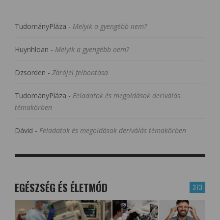
TudományPláza
-
Melyik a gyengébb nem?
Huynhloan
-
Melyik a gyengébb nem?
Dzsorden
-
Zárójel felbontása
TudományPláza
-
Feladatok és megoldások deriválás
témakörben
Dávid
-
Feladatok és megoldások deriválás témakörben
EGÉSZSÉG ÉS ÉLETMÓD
373