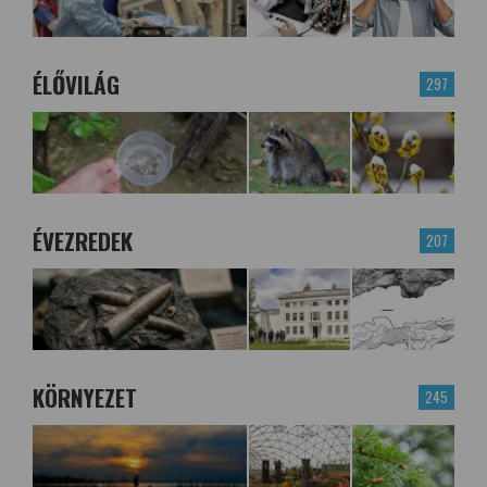
ÉLŐVILÁG
297
ÉVEZREDEK
207
KÖRNYEZET
245