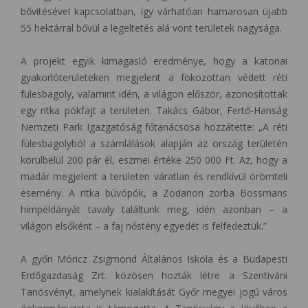
bővítésével kapcsolatban, így várhatóan hamarosan újabb
55 hektárral bővül a legeltetés alá vont területek nagysága.
A projekt egyik kimagasló eredménye, hogy a katonai
gyakorlóterületeken megjelent a fokozottan védett réti
fülesbagoly, valamint idén, a világon először, azonosítottak
egy ritka pókfajt a területen. Takács Gábor, Fertő-Hanság
Nemzeti Park Igazgatóság főtanácsosa hozzátette: „A réti
fülesbagolyból a számlálások alapján az ország területén
körülbelül 200 pár él, eszmei értéke 250 000 Ft. Az, hogy a
madár megjelent a területen váratlan és rendkívül örömteli
esemény. A ritka búvópók, a Zodarion zorba Bossmans
hímpéldányát tavaly találtunk meg, idén azonban – a
világon elsőként – a faj nőstény egyedét is felfedeztük.”
A győri Móricz Zsigmond Általános Iskola és a Budapesti
Erdőgazdaság Zrt. közösen hozták létre a Szentiváni
Tanösvényt, amelynek kialakítását Győr megyei jogú város