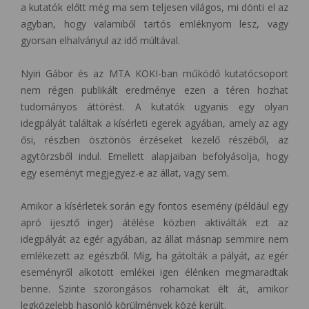
a kutatók előtt még ma sem teljesen világos, mi dönti el az
agyban, hogy valamiből tartós emléknyom lesz, vagy
gyorsan elhalványul az idő múltával.
Nyiri Gábor és az MTA KOKI-ban működő kutatócsoport
nem régen publikált eredménye ezen a téren hozhat
tudományos áttörést. A kutatók ugyanis egy olyan
idegpályát találtak a kísérleti egerek agyában, amely az agy
ősi, részben ösztönös érzéseket kezelő részéből, az
agytörzsből indul. Emellett alapjaiban befolyásolja, hogy
egy eseményt megjegyez-e az állat, vagy sem.
Amikor a kísérletek során egy fontos esemény (például egy
apró ijesztő inger) átélése közben aktiválták ezt az
idegpályát az egér agyában, az állat másnap semmire nem
emlékezett az egészből. Míg, ha gátolták a pályát, az egér
eseményről alkotott emlékei igen élénken megmaradtak
benne. Szinte szorongásos rohamokat élt át, amikor
legközelebb hasonló körülmények közé került.