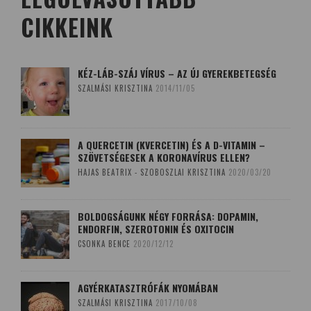
CIKKEINK
KÉZ-LÁB-SZÁJ VÍRUS – AZ ÚJ GYEREKBETEGSÉG
SZALMÁSI KRISZTINA
2014/11/05
A QUERCETIN (KVERCETIN) ÉS A D-VITAMIN –
SZÖVETSÉGESEK A KORONAVÍRUS ELLEN?
HAJAS BEATRIX - SZOBOSZLAI KRISZTINA
2020/03/20
BOLDOGSÁGUNK NÉGY FORRÁSA: DOPAMIN,
ENDORFIN, SZEROTONIN ÉS OXITOCIN
CSONKA BENCE
2020/12/12
AGYÉRKATASZTRÓFÁK NYOMÁBAN
SZALMÁSI KRISZTINA
2017/10/08