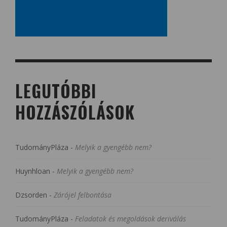
LEGUTÓBBI
HOZZÁSZÓLÁSOK
TudományPláza
-
Melyik a gyengébb nem?
Huynhloan
-
Melyik a gyengébb nem?
Dzsorden
-
Zárójel felbontása
TudományPláza
-
Feladatok és megoldások deriválás