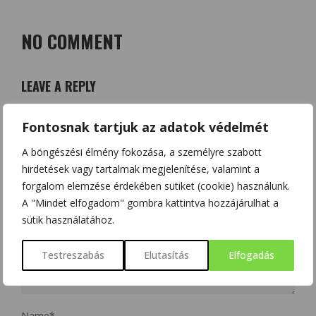
NO COMMENT
LEAVE A REPLY
Az e-mail címet nem tesszük közzé.
A kötelező mezőket
*
Fontosnak tartjuk az adatok védelmét
karakterrel jelöltük
A böngészési élmény fokozása, a személyre szabott
hirdetések vagy tartalmak megjelenítése, valamint a
forgalom elemzése érdekében sütiket (cookie) használunk.
A "Mindet elfogadom" gombra kattintva hozzájárulhat a
sütik használatához.
Testreszabás
Elutasítás
Elfogadás
Name
*