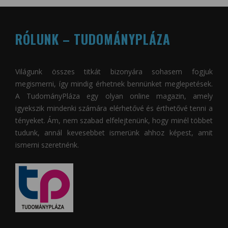
RÓLUNK – TUDOMÁNYPLÁZA
Világunk összes titkát bizonyára sohasem fogjuk
megismerni, így mindig érhetnek bennünket meglepetések.
A
TudományPláza
egy olyan online magazin, amely
igyekszik mindenki számára elérhetővé és érthetővé tenni a
tényeket. Ám, nem szabad elfelejtenünk, hogy minél többet
tudunk, annál kevesebbet ismerünk ahhoz képest, amit
ismerni szeretnénk.