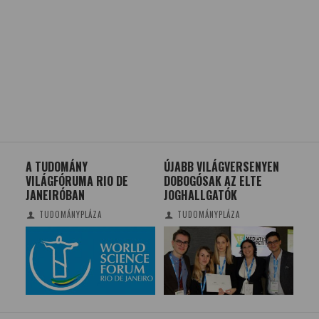
 IS
A TUDOMÁNY
ÚJABB VILÁGVERSENYEN
AZ
S
VILÁGFÓRUMA RIO DE
DOBOGÓSAK AZ ELTE
SZA
JANEIRÓBAN
JOGHALLGATÓK
TUDOMÁNYPLÁZA
TUDOMÁNYPLÁZA