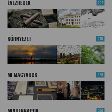
ÉVEZREDEK
207
KÖRNYEZET
245
MI MAGYAROK
426
MINDENNAPOK
376