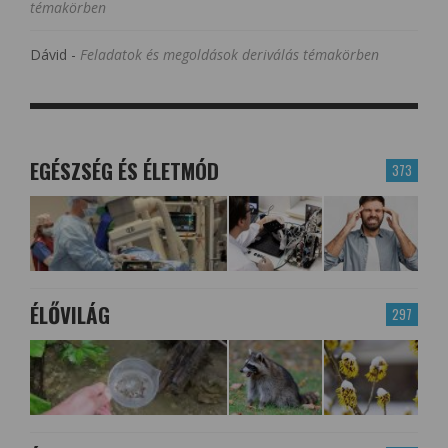
témakörben
Dávid
-
Feladatok és megoldások deriválás témakörben
EGÉSZSÉG ÉS ÉLETMÓD
373
ÉLŐVILÁG
297