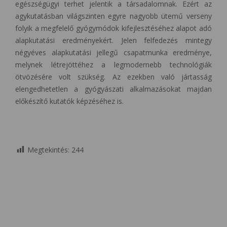
egészségügyi terhet jelentik a társadalomnak. Ezért az
agykutatásban világszinten egyre nagyobb ütemű verseny
folyik a megfelelő gyógymódok kifejlesztéséhez alapot adó
alapkutatási eredményekért. Jelen felfedezés mintegy
négyéves alapkutatási jellegű csapatmunka eredménye,
melynek létrejöttéhez a legmodernebb technológiák
ötvözésére volt szükség. Az ezekben való jártasság
elengedhetetlen a gyógyászati alkalmazásokat majdan
előkészítő kutatók képzéséhez is.
Megtekintés:
244