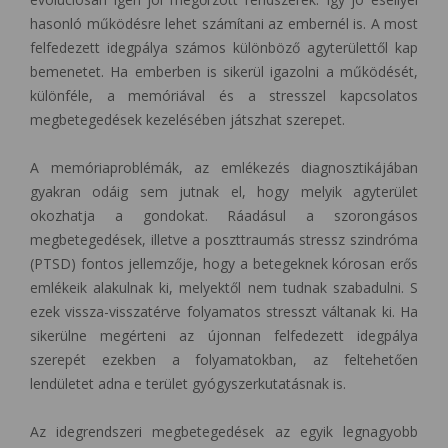
hasonló működésre lehet számítani az embernél is. A most
felfedezett idegpálya számos különböző agyterülettől kap
bemenetet. Ha emberben is sikerül igazolni a működését,
különféle, a memóriával és a stresszel kapcsolatos
megbetegedések kezelésében játszhat szerepet.
A memóriaproblémák, az emlékezés diagnosztikájában
gyakran odáig sem jutnak el, hogy melyik agyterület
okozhatja a gondokat. Ráadásul a szorongásos
megbetegedések, illetve a poszttraumás stressz szindróma
(PTSD) fontos jellemzője, hogy a betegeknek kórosan erős
emlékeik alakulnak ki, melyektől nem tudnak szabadulni. S
ezek vissza-visszatérve folyamatos stresszt váltanak ki. Ha
sikerülne megérteni az újonnan felfedezett idegpálya
szerepét ezekben a folyamatokban, az feltehetően
lendületet adna e terület gyógyszerkutatásnak is.
Az idegrendszeri megbetegedések az egyik legnagyobb