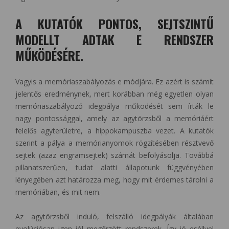
A KUTATÓK PONTOS, SEJTSZINTŰ
MODELLT ADTAK E RENDSZER
MŰKÖDÉSÉRE.
Vagyis a memóriaszabályozás e módjára. Ez azért is számít
jelentős eredménynek, mert korábban még egyetlen olyan
memóriaszabályozó idegpálya működését sem írták le
nagy pontossággal, amely az agytörzsből a memóriáért
felelős agyterületre, a hippokampuszba vezet. A kutatók
szerint a pálya a memórianyomok rögzítésében résztvevő
sejtek (azaz engramsejtek) számát befolyásolja. Továbbá
pillanatszerűen, tudat alatti állapotunk függvényében
lényegében azt határozza meg, hogy mit érdemes tárolni a
memóriában, és mit nem.
Az agytörzsből induló, felszálló idegpályák általában
evolúciósan igen jól megőrzött rendszerek. Így jó eséllyel