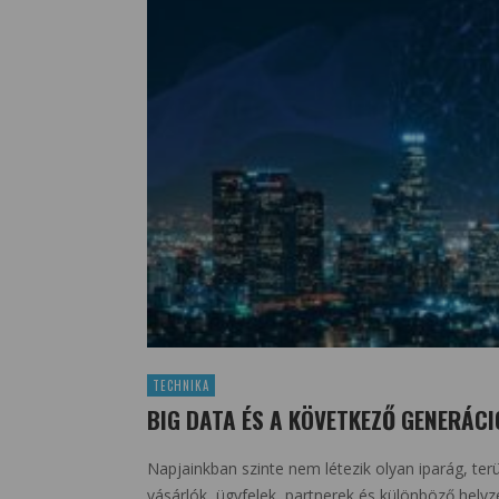
TECHNIKA
BIG DATA ÉS A KÖVETKEZŐ GENERÁC
Napjainkban szinte nem létezik olyan iparág, te
vásárlók, ügyfelek, partnerek és különböző hel