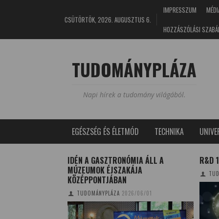
IMPRESSZUM
MÉDI
CSÜTÖRTÖK, 2026. AUGUSZTUS 6.
HOZZÁSZÓLÁSI SZABÁ
TUDOMÁNYPLÁZA
Napi hírek a tudomány világából.
EGÉSZSÉG ÉS ÉLETMÓD
TECHNIKA
UNIV
ÉLYTENGERI CÁPA
IDÉN A GASZTRONÓMIA ÁLL A
R&D 
MÚZEUMOK ÉJSZAKÁJA
9/08/07
TUD
KÖZÉPPONTJÁBAN
TUDOMÁNYPLÁZA
2026/06/01