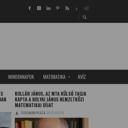
MINDENNAPOK
MATEMATIKA
KVÍZ
ÉS
KOLLÁR JÁNOS, AZ MTA KÜLSŐ TAGJA
BRESZT-OD-300 –
BAN
KAPTA A BOLYAI JÁNOS NEMZETKÖZI
GENERÁCIÓS ÓLO
MATEMATIKAI DÍJAT
SZOBOSZLAI KRISZT
TUDOMÁNYPLÁZA
2025/04/09