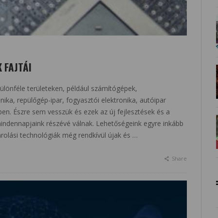
 FAJTÁI
lönféle területeken, például számítógépek,
nika, repülőgép-ipar, fogyasztói elektronika, autóipar
kben. Észre sem vesszük és ezek az új fejlesztések és a
dennapjaink részévé válnak. Lehetőségeink egyre inkább
árolási technológiák még rendkívül újak és …
Share