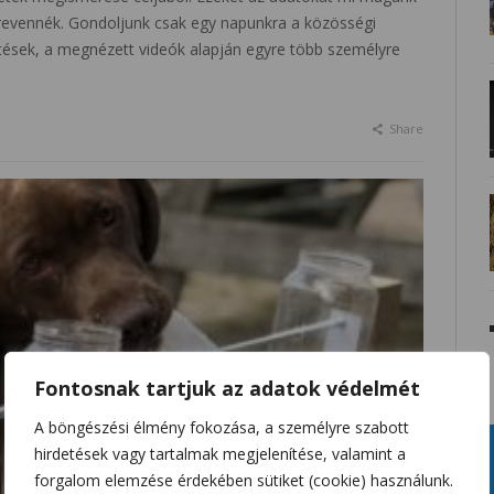
zrevennék. Gondoljunk csak egy napunkra a közösségi
öltések, a megnézett videók alapján egyre több személyre
Share
Fontosnak tartjuk az adatok védelmét
A böngészési élmény fokozása, a személyre szabott
hirdetések vagy tartalmak megjelenítése, valamint a
forgalom elemzése érdekében sütiket (cookie) használunk.