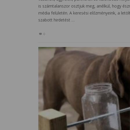
is számtalanszor osztjuk meg, anélkül, hogy és
média felületén. A keresési előzményeink, a let
szabott hirdetést …
0