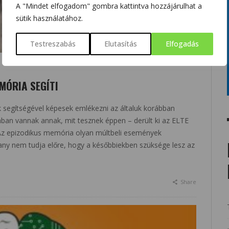
A "Mindet elfogadom" gombra kattintva hozzájárulhat a
sütik használatához.
Testreszabás
Elutasítás
Elfogadás
MÓRIA SEGÍTI
 segítségével képesek emlékezni az általuk korábban
atában vannak annak, mit tesznek éppen – derült ki az ELTE
 Az epizodikus memória olyan múltbeli események
any nem tudja előre, hogy a későbbiekben szüksége lesz az
Share