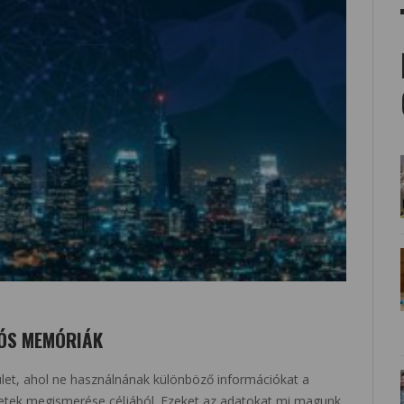
IÓS MEMÓRIÁK
rület, ahol ne használnának különböző információkat a
yzetek megismerése céljából. Ezeket az adatokat mi magunk