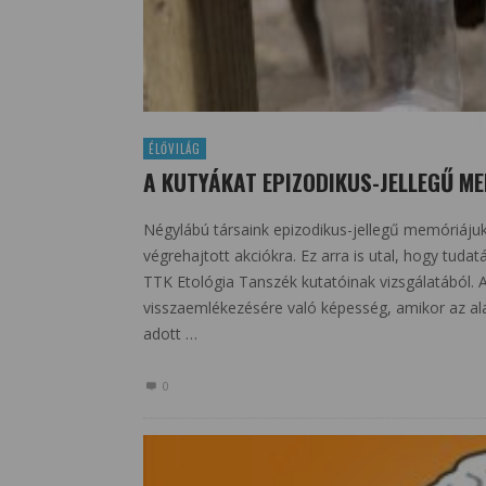
ÉLŐVILÁG
A KUTYÁKAT EPIZODIKUS-JELLEGŰ ME
Négylábú társaink epizodikus-jellegű memóriájuk
végrehajtott akciókra. Ez arra is utal, hogy tud
TTK Etológia Tanszék kutatóinak vizsgálatából.
visszaemlékezésére való képesség, amikor az al
adott …
0