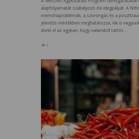
A Nemzeti Agykutatási Program támogatásával m
alapfolyamatát szabályozó ősi idegpályát. A felfe
memóriaproblémák, a szorongás és a poszttrau
jelentős mértékben meghatározza, kik is vagyunk
dönti el az agyban, hogy valamiből tartós …
0