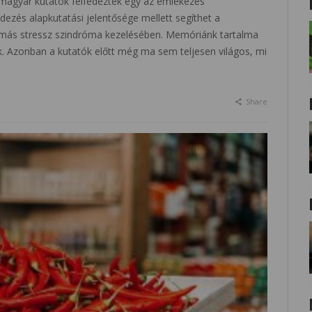
agyar kutatók felfedeztek egy az emlékezés
dezés alapkutatási jelentősége mellett segíthet a
más stressz szindróma kezelésében. Memóriánk tartalma
. Azonban a kutatók előtt még ma sem teljesen világos, mi
Share