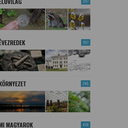
ÉLŐVILÁG
297
ÉVEZREDEK
207
KÖRNYEZET
245
MI MAGYAROK
426