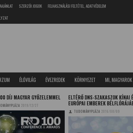
AAJÁNLAT
SZERZŐI JOGOK
FELHASZNÁLÁSI FELTÉTEL, ADATVÉDELEM
LYZAT
ERZUM
ÉLŐVILÁG
ÉVEZREDEK
KÖRNYEZET
MI, MAGYAROK
100 DÍJ MAGYAR GYŐZELEMMEL
ELTÉRŐ DNS-SZAKASZOK KÍNAI 
EURÓPAI EMBEREK BÉLFLÓRÁJÁ
OMÁNYPLÁZA
2019/12/27
TUDOMÁNYPLÁZA
2016/08/09