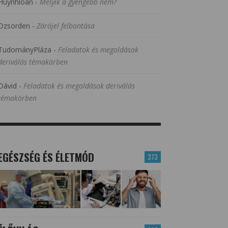
Huynhloan
-
Melyik a gyengébb nem?
Dzsorden
-
Zárójel felbontása
TudományPláza
-
Feladatok és megoldások
deriválás témakörben
Dávid
-
Feladatok és megoldások deriválás
témakörben
EGÉSZSÉG ÉS ÉLETMÓD
373