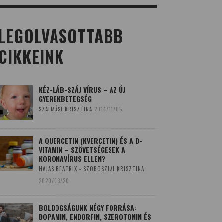
LEGOLVASOTTABB
CIKKEINK
KÉZ-LÁB-SZÁJ VÍRUS – AZ ÚJ
GYEREKBETEGSÉG
SZALMÁSI KRISZTINA
2014/11/05
A QUERCETIN (KVERCETIN) ÉS A D-
VITAMIN – SZÖVETSÉGESEK A
KORONAVÍRUS ELLEN?
HAJAS BEATRIX - SZOBOSZLAI KRISZTINA
2020/03/20
BOLDOGSÁGUNK NÉGY FORRÁSA:
DOPAMIN, ENDORFIN, SZEROTONIN ÉS