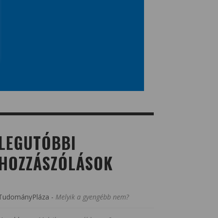
LEGUTÓBBI
HOZZÁSZÓLÁSOK
TudományPláza
-
Melyik a gyengébb nem?