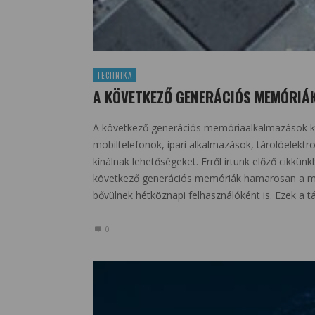
TECHNIKA
A KÖVETKEZŐ GENERÁCIÓS MEMÓRIÁK
A következő generációs memóriaalkalmazások kü
mobiltelefonok, ipari alkalmazások, tárolóelektro
kínálnak lehetőségeket. Erről írtunk előző cikkün
következő generációs memóriák hamarosan a min
bővülnek hétköznapi felhasználóként is. Ezek a t
0