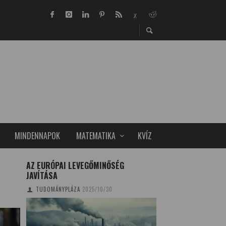
MINDENNAPOK
MATEMATIKA
KVÍZ
AZ EURÓPAI LEVEGŐMINŐSÉG
VILÁGSZÍNVONALÚ
JAVÍTÁSA
MŰTÉT ÉS HALLÁS
CSÚCSTECHNOLÓGI
TUDOMÁNYPLÁZA
2025/10/30
MAGYARORSZÁGO
TUDOMÁNYPLÁZA
20