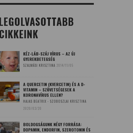
LEGOLVASOTTABB
CIKKEINK
KÉZ-LÁB-SZÁJ VÍRUS – AZ ÚJ
GYEREKBETEGSÉG
SZALMÁSI KRISZTINA
2014/11/05
A QUERCETIN (KVERCETIN) ÉS A D-
VITAMIN – SZÖVETSÉGESEK A
KORONAVÍRUS ELLEN?
HAJAS BEATRIX - SZOBOSZLAI KRISZTINA
2020/03/20
BOLDOGSÁGUNK NÉGY FORRÁSA:
DOPAMIN, ENDORFIN, SZEROTONIN ÉS