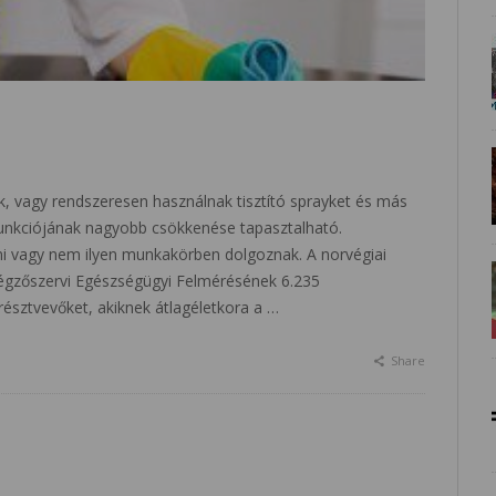
ak, vagy rendszeresen használnak tisztító sprayket és más
 funkciójának nagyobb csökkenése tapasztalható.
ani vagy nem ilyen munkakörben dolgoznak. A norvégiai
égzőszervi Egészségügyi Felmérésének 6.235
észtvevőket, akiknek átlagéletkora a …
Share