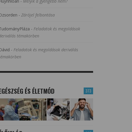
Huynhloan
-
Melyik a gyengébb nem?
Dzsorden
-
Zárójel felbontása
TudományPláza
-
Feladatok és megoldások
deriválás témakörben
Dávid
-
Feladatok és megoldások deriválás
témakörben
EGÉSZSÉG ÉS ÉLETMÓD
373