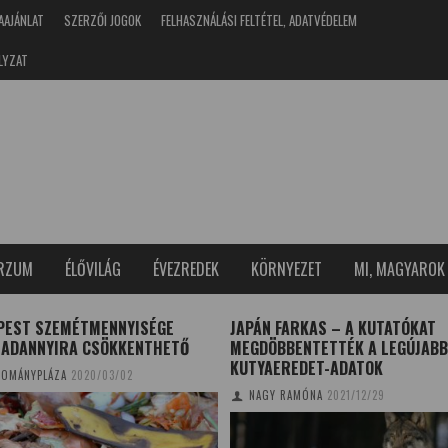
AAJÁNLAT
SZERZŐI JOGOK
FELHASZNÁLÁSI FELTÉTEL, ADATVÉDELEM
LYZAT
ERZUM
ÉLŐVILÁG
ÉVEZREDEK
KÖRNYEZET
MI, MAGYAROK
PEST SZEMÉTMENNYISÉGE
JAPÁN FARKAS – A KUTATÓKAT
ADANNYIRA CSÖKKENTHETŐ
MEGDÖBBENTETTÉK A LEGÚJABB
KUTYAEREDET-ADATOK
OMÁNYPLÁZA
2020/03/02
NAGY RAMÓNA
2021/12/29