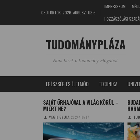
IMPRESSZUM
MÉDI
CSÜTÖRTÖK, 2026. AUGUSZTUS 6.
HOZZÁSZÓLÁSI SZABÁ
TUDOMÁNYPLÁZA
Napi hírek a tudomány világából.
EGÉSZSÉG ÉS ÉLETMÓD
TECHNIKA
UNIV
LOMOT TALÁLTAK
SAJÁT ŰRHAJÓVAL A VILÁG KÖRÜL –
BUDA
MIÉRT NE?
HARM
5/07/29
VÉGH GYULA
2024/10/17
TUD