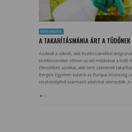
MINDENNAPOK
A TAKARÍTÁSMÁNIA ÁRT A TÜDŐNEK
Azoknál a nőknél, akik tisztítószerekkel dolgozn
tisztítószereket otthon az idő múlásával a tüdő
Ellentétben azokkal, akik nem szeretnek takarít
Bergeni Egyetem kutatói az Európai Közösség L
résztvevőjéből származó adatokat elemezték. A r
0