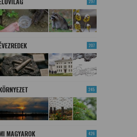
ÉLŐVILÁG
297
ÉVEZREDEK
207
KÖRNYEZET
245
MI MAGYAROK
426