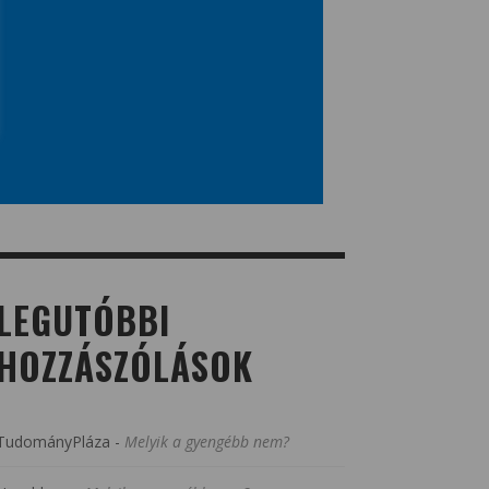
LEGUTÓBBI
HOZZÁSZÓLÁSOK
TudományPláza
-
Melyik a gyengébb nem?