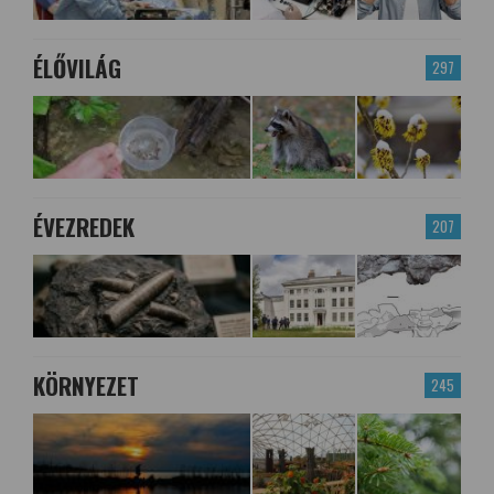
ÉLŐVILÁG
297
ÉVEZREDEK
207
KÖRNYEZET
245