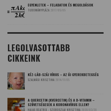
EGYENLETEK – FELADATOK ÉS MEGOLDÁSOK
TUDOMÁNYPLÁZA
2017/05/05
LEGOLVASOTTABB
CIKKEINK
KÉZ-LÁB-SZÁJ VÍRUS – AZ ÚJ GYEREKBETEGSÉG
SZALMÁSI KRISZTINA
2014/11/05
A QUERCETIN (KVERCETIN) ÉS A D-VITAMIN –
SZÖVETSÉGESEK A KORONAVÍRUS ELLEN?
HAJAS BEATRIX - SZOBOSZLAI KRISZTINA
2020/03/20