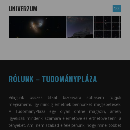
UNIVERZUM
138
RÓLUNK – TUDOMÁNYPLÁZA
Világunk összes titkát bizonyára sohasem fogjuk
megismerni, így mindig érhetnek bennünket meglepetések.
A
TudományPláza
egy olyan online magazin, amely
igyekszik mindenki számára elérhetővé és érthetővé tenni a
tényeket. Ám, nem szabad elfelejtenünk, hogy minél többet