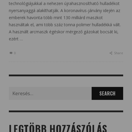
technológiájukkal a nehezen újrahasznosítható hulladékot
nyersanyaggá alakíthatják. A koronavírus-járvány idején az
emberek havonta több mint 130 milliárd maszkot
használtak el, ami több száz tonna polimer hulladékká vált.
A használt arcmaszk égéskor mérgező gázokat bocsát ki,
ezért …
0
Share
Search
for:
LEGTÖBB HOZZÁSZÓLÁS