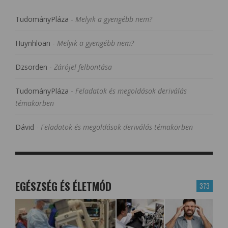
TudományPláza
-
Melyik a gyengébb nem?
Huynhloan
-
Melyik a gyengébb nem?
Dzsorden
-
Zárójel felbontása
TudományPláza
-
Feladatok és megoldások deriválás
témakörben
Dávid
-
Feladatok és megoldások deriválás témakörben
EGÉSZSÉG ÉS ÉLETMÓD
373