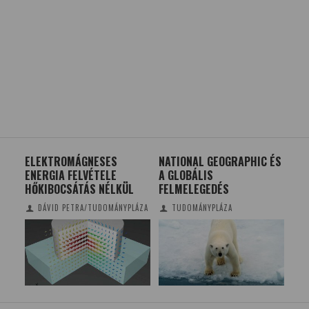
K
ELEKTROMÁGNESES
NATIONAL GEOGRAPHIC ÉS
AZ
ENERGIA FELVÉTELE
A GLOBÁLIS
MÉ
HŐKIBOCSÁTÁS NÉLKÜL
FELMELEGEDÉS
EG
DÁVID PETRA/TUDOMÁNYPLÁZA
TUDOMÁNYPLÁZA