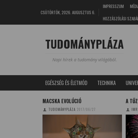
IMPRESSZUM
MÉDI
CSÜTÖRTÖK, 2026. AUGUSZTUS 6.
HOZZÁSZÓLÁSI SZABÁ
TUDOMÁNYPLÁZA
Napi hírek a tudomány világából.
EGÉSZSÉG ÉS ÉLETMÓD
TECHNIKA
UNIV
A TŰZIJÁTÉK TITKA
KÉT 
MAGY
7/06/27
IMRE PETRONELLA
2015/08/16
TU