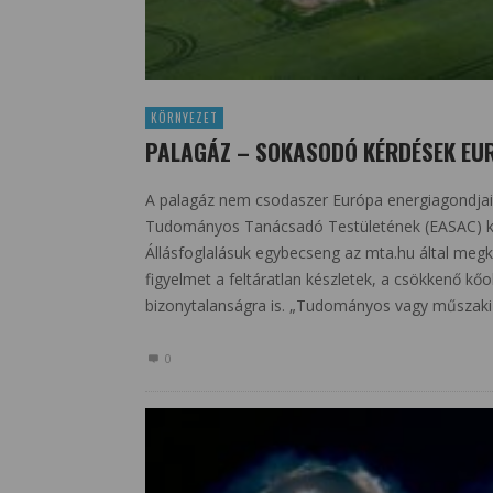
KÖRNYEZET
PALAGÁZ – SOKASODÓ KÉRDÉSEK EU
A palagáz nem csodaszer Európa energiagondja
Tudományos Tanácsadó Testületének (EASAC) k
Állásfoglalásuk egybecseng az mta.hu által megké
figyelmet a feltáratlan készletek, a csökkenő kő
bizonytalanságra is. „Tudományos vagy műszaki
0