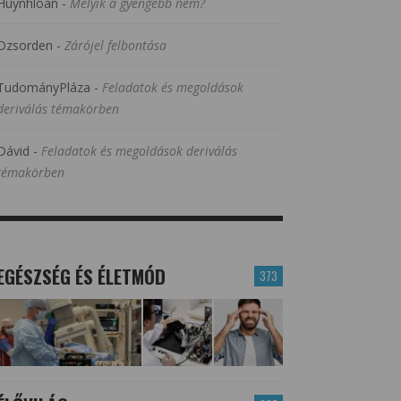
Huynhloan
-
Melyik a gyengébb nem?
Dzsorden
-
Zárójel felbontása
TudományPláza
-
Feladatok és megoldások
deriválás témakörben
Dávid
-
Feladatok és megoldások deriválás
témakörben
EGÉSZSÉG ÉS ÉLETMÓD
373