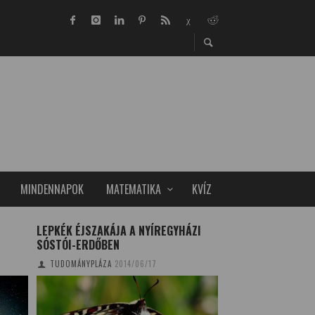
MINDENNAPOK
MATEMATIKA
KVÍZ
ÁZI
IVÓCSAP BUDAPEST KÖZTERÜLETEIN
A SIVELUCS VULKÁ
TUDOMÁNYPLÁZA
2015/09/20
TUDOMÁNYPLÁZA
20