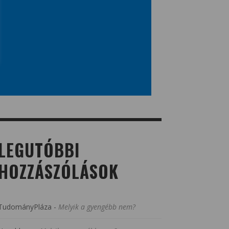
LEGUTÓBBI
HOZZÁSZÓLÁSOK
TudományPláza
-
Melyik a gyengébb nem?