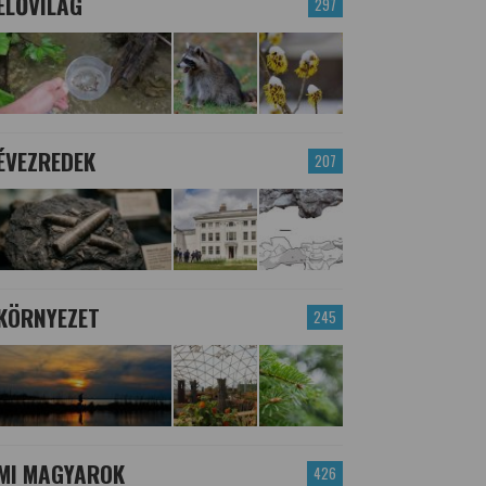
ÉLŐVILÁG
297
ÉVEZREDEK
207
KÖRNYEZET
245
MI MAGYAROK
426