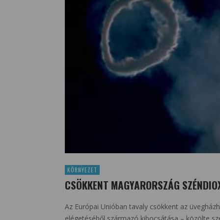
KÖRNYEZET
CSÖKKENT MAGYARORSZÁG SZÉNDIO
Az Európai Unióban tavaly csökkent az üvegházh
elégetéséből származó kibocsátása – közölte szer