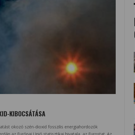
XID-KIBOCSÁTÁSA
atást okozó szén-dioxid fosszilis energiahordozók
dán az Európai Unió statisztikai hivatala, az Eurostat. Az