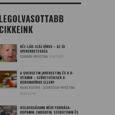
LEGOLVASOTTABB
CIKKEINK
KÉZ-LÁB-SZÁJ VÍRUS – AZ ÚJ
GYEREKBETEGSÉG
SZALMÁSI KRISZTINA
2014/11/05
A QUERCETIN (KVERCETIN) ÉS A D-
VITAMIN – SZÖVETSÉGESEK A
KORONAVÍRUS ELLEN?
HAJAS BEATRIX - SZOBOSZLAI KRISZTINA
2020/03/20
BOLDOGSÁGUNK NÉGY FORRÁSA:
DOPAMIN, ENDORFIN, SZEROTONIN ÉS