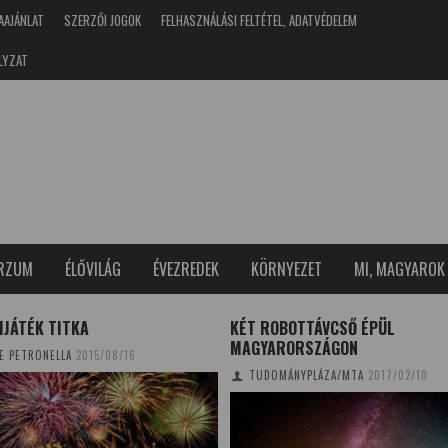
AAJÁNLAT
SZERZŐI JOGOK
FELHASZNÁLÁSI FELTÉTEL, ADATVÉDELEM
LYZAT
ERZUM
ÉLŐVILÁG
ÉVEZREDEK
KÖRNYEZET
MI, MAGYAROK
ROBOTTÁVCSŐ ÉPÜL
LEPKÉK ÉJSZAKÁJA A NYÍREGYH
ARORSZÁGON
SÓSTÓI-ERDŐBEN
DOMÁNYPLÁZA/MTA
2017/02/10
TUDOMÁNYPLÁZA
2014/06/17