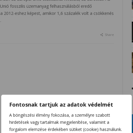
 Unió fosszilis üzemanyag felhasználásból eredő
 a 2012-eshez képest, amikor 1,6 százalék volt a csökkenés
…
Share
Fontosnak tartjuk az adatok védelmét
A böngészési élmény fokozása, a személyre szabott
hirdetések vagy tartalmak megjelenítése, valamint a
forgalom elemzése érdekében sütiket (cookie) használunk.